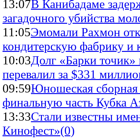
13:07
В Канибадаме задер
загадочного убийства мо
11:05
Эмомали Рахмон отк
кондитерскую фабрику и 
10:03
Долг «Барки точик»
перевалил за $331 миллио
09:59
Юношеская сборная
финальную часть Кубка А
13:33
Стали известны имен
Кинофест»
(0)