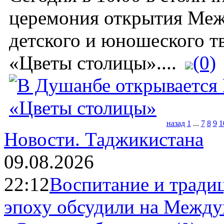
церемония открытия Меж
детского и юношеского т
«Цветы столицы»....
(0)
назад
1
...
7
8
9
1
Новости.
Таджикистана
09.08.2026
22:12
Воспитание и тради
эпоху обсудили на Межд