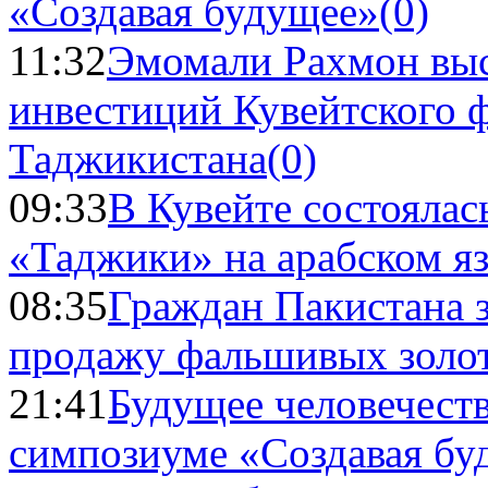
«Создавая будущее»
(0)
11:32
Эмомали Рахмон выс
инвестиций Кувейтского ф
Таджикистана
(0)
09:33
В Кувейте состоялас
«Таджики» на арабском я
08:35
Граждан Пакистана 
продажу фальшивых золо
21:41
Будущее человечест
симпозиуме «Создавая бу