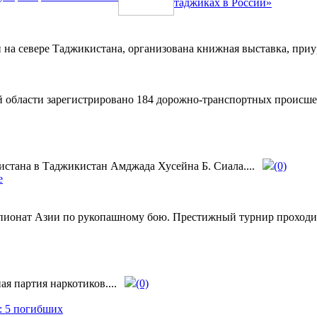
таджиках в России»
на севере Таджикистана, организована книжная выставка, приу
й области зарегистрировано 184 дорожно-транспортных происшес
истана в Таджикистан Амджада Хусейна Б. Сиала....
(0)
емпионат Азии по рукопашному бою. Престижный турнир проход
я партия наркотиков....
(0)
у: 5 погибших