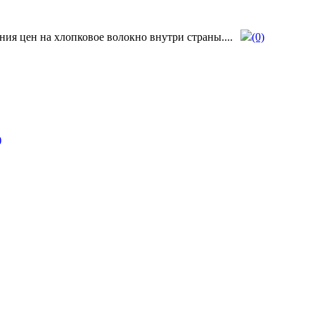
я цен на хлопковое волокно внутри страны....
(0)
)