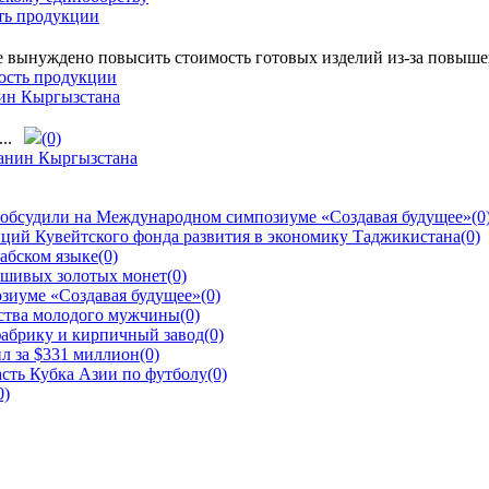
ть продукции
ынуждено повысить стоимость готовых изделий из-за повышени
нин Кыргызстана
..
(0)
 обсудили на Международном симпозиуме «Создавая будущее»
(0
ций Кувейтского фонда развития в экономику Таджикистана
(0)
рабском языке
(0)
ьшивых золотых монет
(0)
зиуме «Создавая будущее»
(0)
йства молодого мужчины
(0)
фабрику и кирпичный завод
(0)
л за $331 миллион
(0)
сть Кубка Азии по футболу
(0)
0)