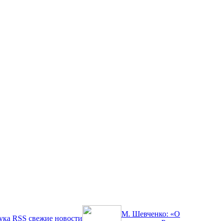
М. Шевченко: «О
ука
RSS
свежие новости