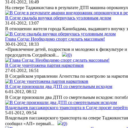
31-01-2012, 16:49
На севере Таджикистана в результате ДТП машина опрокинулас
В Согде свадьба внучки обернулась уголовным делом
31-01-2012, 13:07
В отношении жителя города Канибадама, выдавшего внучку за
Глава Согда: Необходимо спорт сделать массовым!
30-01-2012, 18:33
«Привлечение детей, подростков и молодежи к физкультуре и 
председатель Согдийской...
(0)
В Согде уничтожена партия наркотиков
27-01-2012, 16:51
В Согдийском управлении Агентства по контролю за наркотик
В Согде произошли два ДТП со смертельным исходом
6-01-2012, 08:12
В Согде произошли два ДТП со смертельным исходом: погибли 
Владельцев пассажирского транспорта в Согде просят перейт
5-01-2012, 09:54
Владельцев пассажирского транспорта на севере Таджикистан
сообщил «АП» первый...
(0)