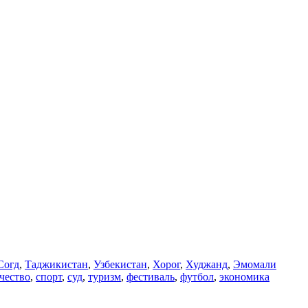
Согд
,
Таджикистан
,
Узбекистан
,
Хорог
,
Худжанд
,
Эмомали
чество
,
спорт
,
суд
,
туризм
,
фестиваль
,
футбол
,
экономика