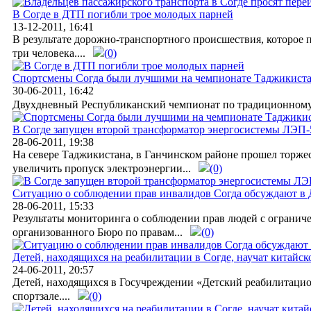
В Согде в ДТП погибли трое молодых парней
13-12-2011, 16:41
В результате дорожно-транспортного происшествия, которое
три человека....
(0)
Спортсмены Согда были лучшими на чемпионате Таджикиста
30-06-2011, 16:42
Двухдневный Республиканский чемпионат по традиционному к
В Согде запущен второй трансформатор энергосистемы ЛЭП
28-06-2011, 19:38
На севере Таджикистана, в Ганчинском районе прошел торже
увеличить пропуск электроэнергии...
(0)
Ситуацию о соблюдении прав инвалидов Согда обсуждают в
28-06-2011, 15:33
Результаты мониторинга о соблюдении прав людей с ограниче
организованного Бюро по правам...
(0)
Детей, находящихся на реабилитации в Согде, научат китайс
24-06-2011, 20:57
Детей, находящихся в Госучреждении «Детский реабилитацион
спортзале....
(0)