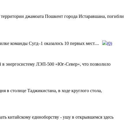
а территории джамоата Пошкент города Истаравшана, погибли
ке команды Сугд–1 оказалось 10 первых мест....
(0)
й в энергосистему ЛЭП-500 «Юг-Север», что позволило
я в столице Таджикистана, в ходе круглого стола,
ать китайскому единоборству - ушу в открывшемся здесь