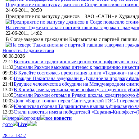
Предприятие по выпуску джинсов в Согде повысило стоимос
24-06-2011, 20:50
Предприятие по выпуску джинсов – ЗАО «САТН» в Худжанде в
На севере Таджикистана с партией гашиша задержан гражда
22-06-2011, 14:02
В Согде задержан гражданин Кыргызстана с партией гашиша..
Новости.
Таджикистана
08.08.2026
22:12
Воспитание и традиционные ценности в цифровую эпоху
11:32
Эмомали Рахмон высказал интерес к расширению инвести
09:33
В Кувейте состоялась презентация книги «Таджики» на а
08:35
Граждан Пакистана задержали в Душанбе за продажу фал
21:41
Будущее человечества обсудили на Международном симпо
13:07
В Канибадаме задержаны двое по факту загадочного уби
11:05
Эмомали Рахмон открыл в Рудаки школы, кондитерскую 
10:03
Долг «Барки точик» перед Сангтудинской ГЭС-1 перевали
09:59
Юношеская сборная Таджикистана вышла в финальную ча
13:33
Стали известны имена победителей «Евразия-Кинофест»
(
вчера
сегодня
все новости
фото
Live
28.12 13:57