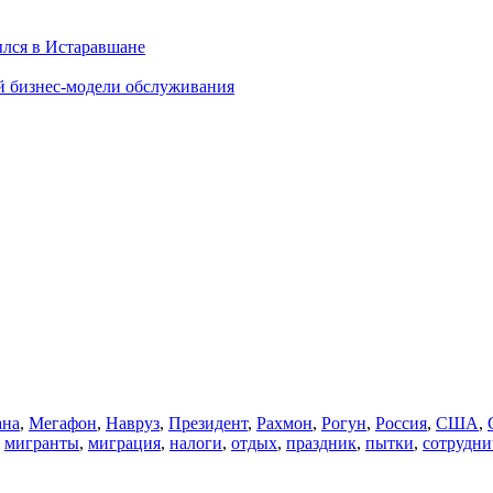
ылся в Истаравшане
й бизнес-модели обслуживания
ана
,
Мегафон
,
Навруз
,
Президент
,
Рахмон
,
Рогун
,
Россия
,
США
,
,
мигранты
,
миграция
,
налоги
,
отдых
,
праздник
,
пытки
,
сотрудни