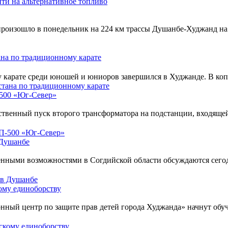
 произошло в понедельник на 224 км трассы Душанбе-Худжанд н
на по традиционному карате
арате среди юношей и юниоров завершился в Худжанде. В копил
-500 «Юг-Север»
ственный пуск второго трансформатора на подстанции, входяще
 Душанбе
нными возможностями в Согдийской области обсуждаются сегодн
кому единоборству
ный центр по защите прав детей города Худжанда» начнут обуч