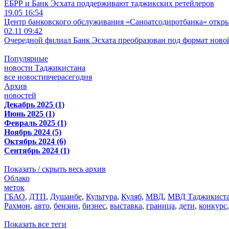
ЕБРР и Банк Эсхата поддерживают таджикских ретейлеров
19.05 16:54
Центр банковского обслуживания «Саноатсодиротбанка» откр
02.11 09:42
Очередной филиал Банк Эсхата преобразован под формат ново
Популярные
новости Таджикистана
все новости
вчера
сегодня
Архив
новостей
Декабрь 2025 (1)
Июнь 2025 (1)
Февраль 2025 (1)
Ноябрь 2024 (5)
Октябрь 2024 (6)
Сентябрь 2024 (1)
Показать / скрыть весь архив
Облако
меток
ГБАО
,
ДТП
,
Душанбе
,
Культура
,
Куляб
,
МВД
,
МВД Таджикист
Рахмон
,
авто
,
бензин
,
бизнес
,
выставка
,
граница
,
дети
,
конкурс
Показать все теги