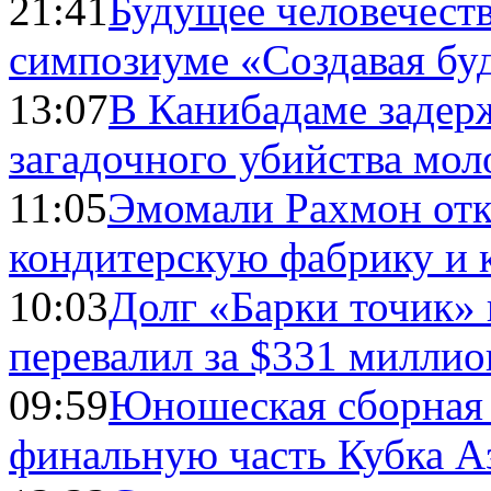
21:41
Будущее человечест
симпозиуме «Создавая бу
13:07
В Канибадаме задер
загадочного убийства мо
11:05
Эмомали Рахмон отк
кондитерскую фабрику и 
10:03
Долг «Барки точик»
перевалил за $331 миллио
09:59
Юношеская сборная
финальную часть Кубка А