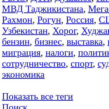
МВД Таджикистана
,
Мега
Рахмон
,
Рогун
,
Россия
,
С
Узбекистан
,
Хорог
,
Худжа
бензин
,
бизнес
,
выставка
,
миграция
,
налоги
,
полити
сотрудничество
,
спорт
,
су
экономика
Показать все теги
Поиск