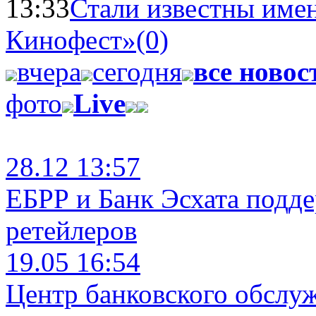
13:33
Стали известны имен
Кинофест»
(0)
вчера
сегодня
все новос
фото
Live
28.12 13:57
ЕБРР и Банк Эсхата подд
ретейлеров
19.05 16:54
Центр банковского обслу