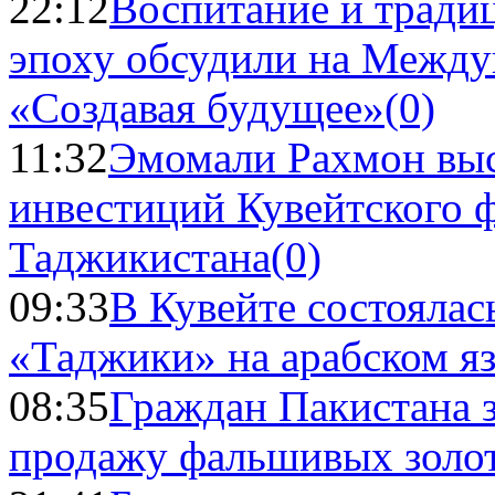
22:12
Воспитание и тради
эпоху обсудили на Межд
«Создавая будущее»
(0)
11:32
Эмомали Рахмон выс
инвестиций Кувейтского ф
Таджикистана
(0)
09:33
В Кувейте состоялас
«Таджики» на арабском я
08:35
Граждан Пакистана 
продажу фальшивых золо