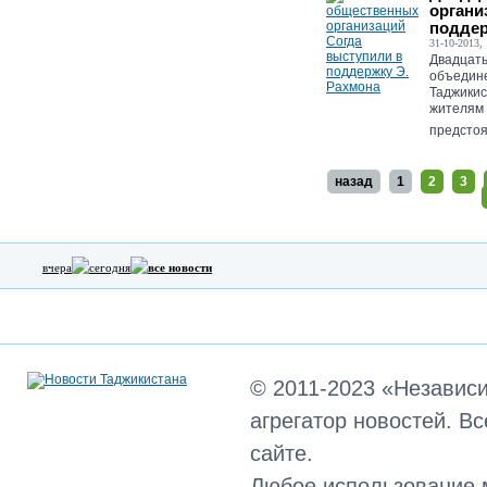
органи
поддер
31-10-2013, 
Двадцать
объедине
Таджикис
жителям 
предстоя
назад
1
2
3
вчера
сегодня
все новости
© 2011-2023 «Независ
агрегатор новостей. В
сайте.
Любое использование 