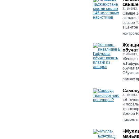
свыше 
31-10-2013, 
Свыше 14
сегодня,
севере Т
в центре
контролю
Женщин
обучат
31-10-2013, 
Женщин с
Б.Гафуро
обучат в
Обучение
рамках п
Самосу
31-10-2013, 
«В течен
и мораль
транспор
Зокира Н
письмо о
«Мулла
маньяк