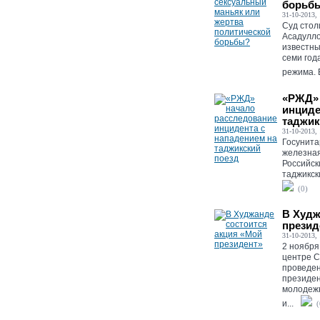
борьб
31-10-2013, 
Cуд стол
Асадулло
известны
семи год
режима. 
«РЖД» 
инциде
таджик
31-10-2013, 
Госунита
железная
Российск
таджикск
(0)
В Худж
презид
31-10-2013, 
2 ноября
центре С
проведен
президе
молодеж
и...
(