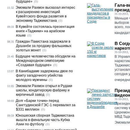
будущее»
(0)
Гала-в
Эмомали Рахмон высказал интерес
11:32
презид
к расширению инвестиций
31-10-2013, 
Кувейтского фонда развития в
Меньше ч
экономику Таджикистана
(0)
выборов 
В Кувейте состоялась презентация
всего, п
09:33
книги «Таджики» на арабском
кандидато
языке
(0)
Граждан Пакистана задержали в
08:35
В Согд
Душанбе за продажу фальшивых
наркот
золотых монет
(0)
31-10-2013, 
Будущее человечества обсудили на
В Управл
21:41
Международном симпозиуме
наркотик
«Создавая будущее»
(0)
Таджикис
установл
В Канибадаме задержаны двое по
13:07
сегодня 
факту загадочного убийства
молодого мужчины
очередна
(0)
Эмомали Рахмон открыл в Рудаки
11:05
Презид
школы, кондитерскую фабрику и
кирпичный завод
видео
(0)
31-10-2013, 
Долг «Барки точик» перед
10:03
Президен
Сангтудинской ГЭС-1 перевалил за
систему 
$331 миллион
(0)
Церемони
Юношеская сборная Таджикистана
09:59
МВД Тадж
вышла в финальную часть Кубка
Эмомали 
Азии по футболу
(0)