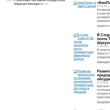
Стали известны имена победителей
13:33
«БиоПа
«Евразия-Кинофест»
(0)
31-10-2013, 
На минув
в знак п
разбират
решения 
защиты о
В Согд
поэта 
Шукух
31-10-2013, 
В начале
области 
рождения
Аминджон
Развит
предпр
обсуди
31-10-2013, 
Круглый 
потенциа
сегодня 
работающ
предприн