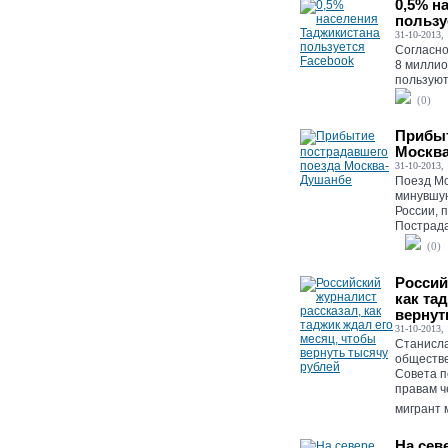
0,5% н
пользу
31-10-2013, 
Согласно
8 миллио
пользуют
(0)
Прибыт
Москв
31-10-2013, 
Поезд Мо
минувшую
России, 
Пострада
(0)
Россий
как та
вернут
31-10-2013, 
Станисла
обществе
Совета п
правам ч
мигрант 
На сев