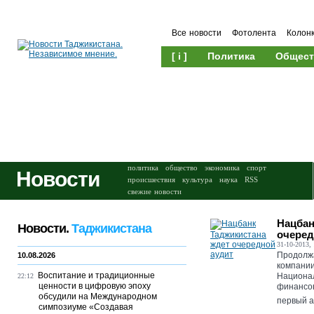
Все новости
Фотолента
Колон
[ i ]
Политика
Общест
Происшествия
Культура
политика
общество
экономика
спорт
Новости
происшествия
культура
наука
RSS
свежие новости
Нацбан
Новости.
Таджикистана
очеред
31-10-2013, 
Продолжа
10.08.2026
компании
Воспитание и традиционные
Национал
22:12
ценности в цифровую эпоху
финансов
обсудили на Международном
первый а
симпозиуме «Создавая