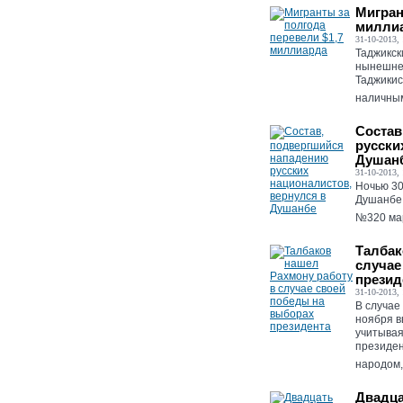
Мигран
милли
31-10-2013, 
Таджикск
нынешнег
Таджикис
наличным
Состав
русски
Душан
31-10-2013, 
Ночью 30
Душанбе 
№320 мар
Талбак
случае
презид
31-10-2013, 
В случае
ноября в
учитывая
президе
народом,
Двадца