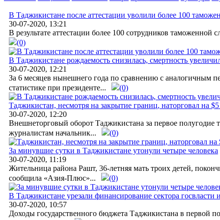
В Таджикистане после аттестации уволили более 100 таможе
30-07-2020, 13:21
В результате аттестации более 100 сотрудников таможенной
(0)
В Таджикистане рождаемость снизилась, смертность увеличил
30-07-2020, 12:21
За 6 месяцев нынешнего года по сравнению с аналогичным пе
статистике при президенте...
(0)
Таджикистан, несмотря на закрытие границ, наторговал на $5
30-07-2020, 12:20
Внешнеторговый оборот Таджикистана за первое полугодие тек
журналистам начальник...
(0)
За минувшие сутки в Таджикистане утонули четыре человека
30-07-2020, 11:19
Жительница района Рашт, 36-летняя мать троих детей, поконч
сообщила «Азия-Плюс»...
(0)
В Таджикистане урезали финансирование сектора госвласти 
30-07-2020, 10:57
Доходы государственного бюджета Таджикистана в первой пол