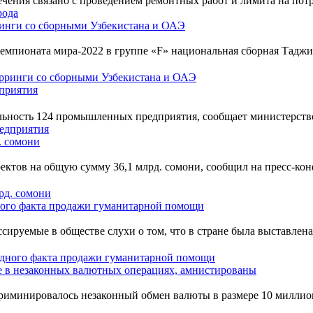
чения связано с проведением ремонтных работ и лимита на потре
ринги со сборными Узбекистана и ОАЭ
емпионата мира-2022 в группе «F» национальная сборная Таджик
приятия
льность 124 промышленных предприятия, сообщает министерств
. сомони
ектов на общую сумму 36,1 млрд. сомони, сообщил на пресс-ко
ного факта продажи гуманитарной помощи
ируемые в обществе слухи о том, что в стране была выставлен
е в незаконных валютных операциях, амнистированы
риминировалось незаконный обмен валюты в размере 10 миллио