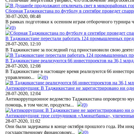
Столичные энергетики уверяют, что отключение энергообеспе
Сборная Таджикистана по футболу в сентябре проведет спар
30-07-2020, 08:48
В рамках подготовки к осенним играм отборочного турнира ч
(0)
В Таджикистане перестали работать 124 промышленных пред
28-07-2020, 12:10
В Таджикистане за последний год приостановили свою деяте
В Таджикистане реализуются 66 инвестпроектов на 36,1 млрд
28-07-2020, 12:08
В Таджикистане в настоящее время реализуются 66 инвестпро
управлению...
(0)
Антикоррупция: В Таджикистане не зарегистрировано ни од
28-07-2020, 12:04
Антикоррупционное ведомство Таджикистана опровергло мусс
помощь, в том числе, продукты...
(0)
Антикоррупция: трое сотрудников «Амонатбанка», уличенны
28-07-2020, 11:02
Они были задержаны в конце октября прошлого года. Им инк
государственному финансовому...
(0)