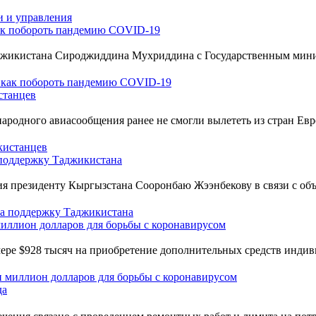
ак побороть пандемию COVID-19
аджикистана Сироджиддина Мухриддина с Государственным мин
станцев
народного авиасообщения ранее не смогли вылететь из стран Ев
 поддержку Таджикистана
 президенту Кыргызстана Сооронбаю Жээнбекову в связи с объя
иллион долларов для борьбы с коронавирусом
мере $928 тысяч на приобретение дополнительных средств инди
да