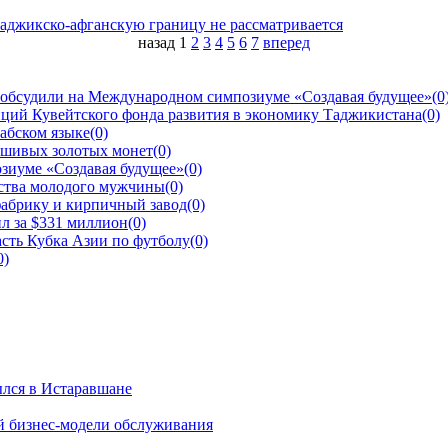
назад
1
2
3
4
5
6
7
вперед
 обсудили на Международном симпозиуме «Создавая будущее»
(0
ций Кувейтского фонда развития в экономику Таджикистана
(0)
рабском языке
(0)
ьшивых золотых монет
(0)
зиуме «Создавая будущее»
(0)
йства молодого мужчины
(0)
фабрику и кирпичный завод
(0)
л за $331 миллион
(0)
сть Кубка Азии по футболу
(0)
0)
ылся в Истаравшане
й бизнес-модели обслуживания