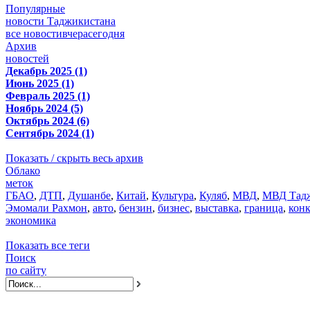
Популярные
новости Таджикистана
все новости
вчера
сегодня
Архив
новостей
Декабрь 2025 (1)
Июнь 2025 (1)
Февраль 2025 (1)
Ноябрь 2024 (5)
Октябрь 2024 (6)
Сентябрь 2024 (1)
Показать / скрыть весь архив
Облако
меток
ГБАО
,
ДТП
,
Душанбе
,
Китай
,
Культура
,
Куляб
,
МВД
,
МВД Тадж
Эмомали Рахмон
,
авто
,
бензин
,
бизнес
,
выставка
,
граница
,
кон
экономика
Показать все теги
Поиск
по сайту