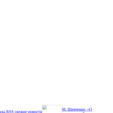
М. Шевченко: «О
ука
RSS
свежие новости