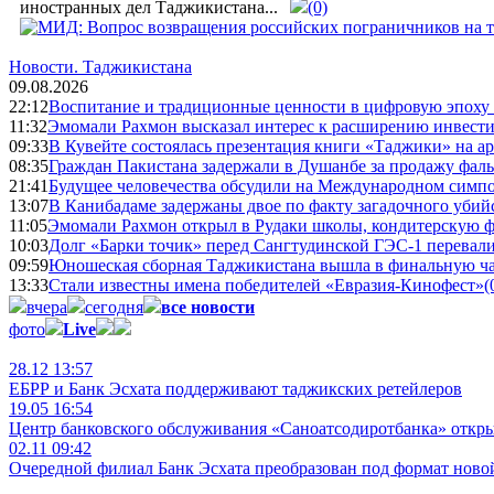
иностранных дел Таджикистана...
(0)
Новости.
Таджикистана
09.08.2026
22:12
Воспитание и традиционные ценности в цифровую эпоху
11:32
Эмомали Рахмон высказал интерес к расширению инвести
09:33
В Кувейте состоялась презентация книги «Таджики» на а
08:35
Граждан Пакистана задержали в Душанбе за продажу фал
21:41
Будущее человечества обсудили на Международном симпо
13:07
В Канибадаме задержаны двое по факту загадочного уби
11:05
Эмомали Рахмон открыл в Рудаки школы, кондитерскую 
10:03
Долг «Барки точик» перед Сангтудинской ГЭС-1 перевали
09:59
Юношеская сборная Таджикистана вышла в финальную ча
13:33
Стали известны имена победителей «Евразия-Кинофест»
(
вчера
сегодня
все новости
фото
Live
28.12 13:57
ЕБРР и Банк Эсхата поддерживают таджикских ретейлеров
19.05 16:54
Центр банковского обслуживания «Саноатсодиротбанка» откр
02.11 09:42
Очередной филиал Банк Эсхата преобразован под формат ново