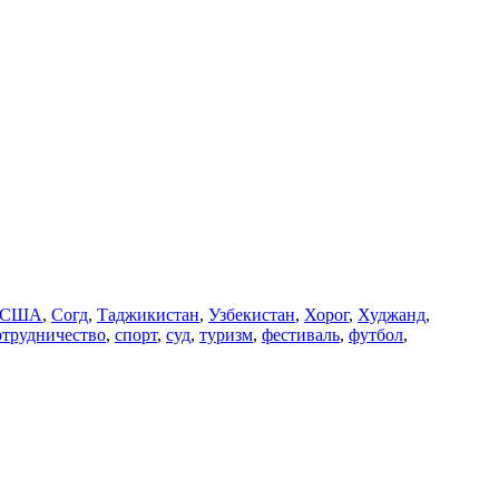
США
,
Согд
,
Таджикистан
,
Узбекистан
,
Хорог
,
Худжанд
,
отрудничество
,
спорт
,
суд
,
туризм
,
фестиваль
,
футбол
,