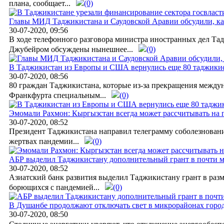
плана, сообщает...
(0)
Главы МИД Таджикистана и Саудовской Аравии обсудили, к
30-07-2020, 09:56
В ходе телефонного разговора министра иностранных дел Т
Джубейром обсуждены нынешнее...
(0)
В Таджикистан из Европы и США вернулись еще 80 таджики
30-07-2020, 08:56
80 граждан Таджикистана, которые из-за прекращения между
Франкфурта специальным...
(0)
Эмомали Рахмон: Кыргызстан всегда может рассчитывать на
30-07-2020, 08:52
Президент Таджикистана направил телеграмму соболезнования
жертвах пандемии...
(0)
АБР выделил Таджикистану дополнительный грант в почти м
30-07-2020, 08:52
Азиатский банк развития выделил Таджикистану грант в раз
борющихся с пандемией...
(0)
В Душанбе продолжают отключать свет в микрорайонах горо
30-07-2020, 08:50