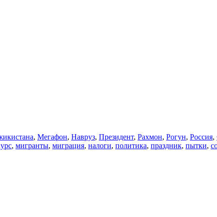
икистана
,
Мегафон
,
Навруз
,
Президент
,
Рахмон
,
Рогун
,
Россия
,
курс
,
мигранты
,
миграция
,
налоги
,
политика
,
праздник
,
пытки
,
с