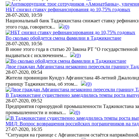
НБТ снизил ставку рефинансирования до 10,75% годовых
28-07-2020, 10:59
Национальный банк Таджикистана снижает ставку рефинансиро
этого года, говорится...
(0)
Во сколько обойдется смена фамилии в Таджикистане
28-07-2020, 10:56
В июне этого года в статью 20 Закона РТ "О государственной
выдаваться с исключением...
(0)
Двое граждан Афганистана незаконно пересекли границу Та
28-07-2020, 09:54
Жители провинции Кундуз Афганистана 48-летний Джалолидд
границу Таджикистана, об этом...
(0)
В Таджикистане существенно замедлились темпы роста выпус
28-07-2020, 09:52
Предприятия горнорудной промышленности Таджикистана за ше
промышленности и новых...
(0)
МИД: Вопрос возвращения российских пограничников на тад
27-07-2020, 16:35
"Ситуация на границе с Афганистаном остаётся напряжённой