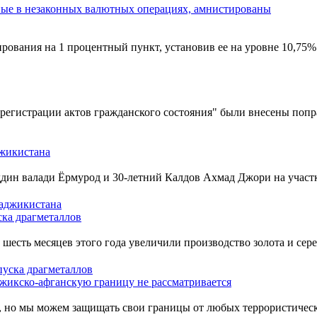
вания на 1 процентный пункт, установив ее на уровне 10,75% го
 регистрации актов гражданского состояния" были внесены попр
джикистана
ин валади Ёрмурод и 30-летний Калдов Ахмад Джори на участк
ка драгметаллов
сть месяцев этого года увеличили производство золота и сере
жикско-афганскую границу не рассматривается
, но мы можем защищать свои границы от любых террористическ