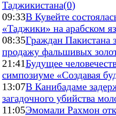
Таджикистана
(0)
09:33
В Кувейте состоялас
«Таджики» на арабском я
08:35
Граждан Пакистана 
продажу фальшивых золо
21:41
Будущее человечест
симпозиуме «Создавая бу
13:07
В Канибадаме задер
загадочного убийства мо
11:05
Эмомали Рахмон отк