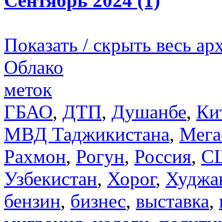
Сентябрь 2024 (1)
Показать / скрыть весь ар
Облако
меток
ГБАО
,
ДТП
,
Душанбе
,
Ки
МВД Таджикистана
,
Мега
Рахмон
,
Рогун
,
Россия
,
С
Узбекистан
,
Хорог
,
Худжа
бензин
,
бизнес
,
выставка
,