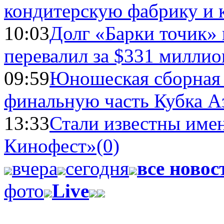
кондитерскую фабрику и 
10:03
Долг «Барки точик»
перевалил за $331 миллио
09:59
Юношеская сборная
финальную часть Кубка А
13:33
Стали известны имен
Кинофест»
(0)
вчера
сегодня
все новос
фото
Live