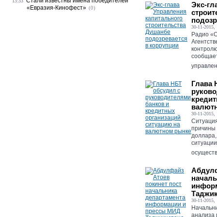
Стали известны имена победителей
13:33
Экс-гл
«Евразия-Кинофест»
(0)
строит
подозр
30-11-2015, 
Радио «О
Агентств
контролю
сообщает
управлен
Глава 
руково
кредит
валют
30-11-2015, 
Ситуация
причины 
доллара,
ситуации
осуществ
Абдулф
началь
инфор
Таджик
30-11-2015, 
Начальни
анализа 