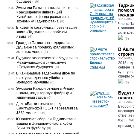
будущее»
(0)
Таджик
Эмомали Рахмон высказал интерес
11:32
помогл
к расширению инвестиций
нуждаю
Кувейтского фонда развития в
30-11-2015, 
экономику Таджикистана
(0)
Члены Та
В Кувейте состоялась презентация
09:33
Communit
книги «Таджики» на арабском
дети кот
языке
(0)
(0)
Граждан Пакистана задержали в
08:35
Душанбе за продажу фальшивых
В Аште
золотых монет
(0)
строит
Будущее человечества обсудили на
21:41
30-11-2015, 
Международном симпозиуме
2015 год
«Создавая будущее»
(0)
севере Т
культуры
В Канибадаме задержаны двое по
13:07
сферы ох
факту загадочного убийства
молодого мужчины
(0)
(0)
Эмомали Рахмон открыл в Рудаки
11:05
Будут 
школы, кондитерскую фабрику и
власт
кирпичный завод
(0)
30-11-2015, 
Долг «Барки точик» перед
10:03
Второй г
Сангтудинской ГЭС-1 перевалил за
посвящен
$331 миллион
(0)
отмечаем
Юношеская сборная Таджикистана
09:59
журналис
вышла в финальную часть Кубка
премии, 
Азии по футболу
(0)