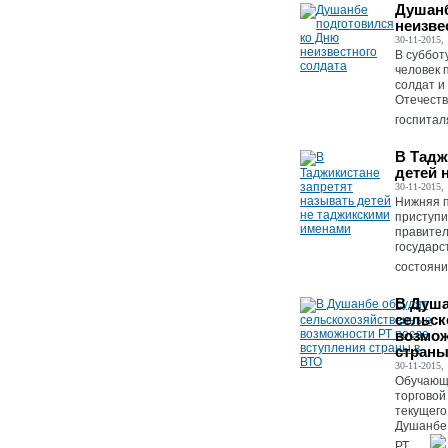
Душанб
неизве
30-11-2015, 
В суббот
человек 
солдат и
Отечеств
госпитал
В Тадж
детей 
30-11-2015, 
Нижняя п
приступи
правител
государс
состояния
В Душа
сельск
возмож
страны
30-11-2015, 
Обучающ
торговой
текущего
Душанбе,
РТ....