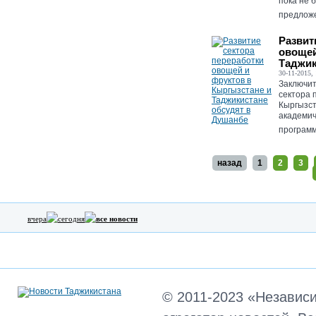
пока не 
предложе
Развит
овощей
Таджик
30-11-2015, 
Заключит
сектора 
Кыргызст
академич
программ
назад
1
2
3
вчера
сегодня
все новости
© 2011-2023 «Независ