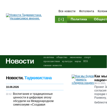
Все новости
Фотолента
Колон
[ i ]
Политика
Общест
Происшествия
Культура
политика
общество
экономика
спорт
Новости
происшествия
культура
наука
RSS
свежие новости
Как мы
Новости.
Таджикистана
нации»
30-11-2015, 
Проект З
10.08.2026
согласия
Воспитание и традиционные
порядке 
22:12
ценности в цифровую эпоху
Рахмону, 
обсудили на Международном
библиотек
симпозиуме «Создавая