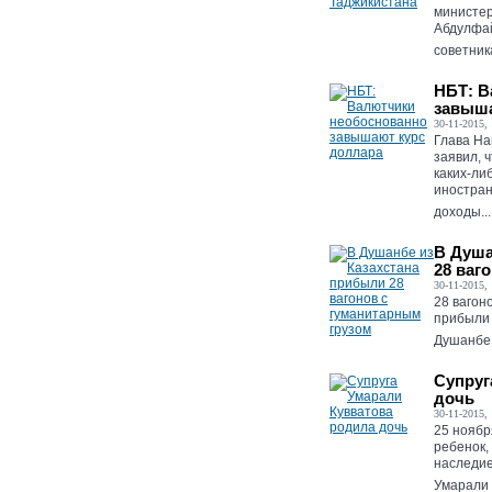
министер
Абдулфай
советник
НБТ: В
завыша
30-11-2015, 
Глава Н
заявил, 
каких-ли
иностран
доходы...
В Душа
28 ваг
30-11-2015, 
28 вагон
прибыли 
Душанбе..
Супруг
дочь
30-11-2015, 
25 ноябр
ребенок,
наследие
Умарали К