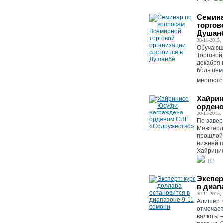
Семина
торгов
Душан
30-11-2015, 
Обучающ
Торговой
декабря 
бòльшем
многосто
Хайрин
ордено
30-11-2015, 
По завер
Межпарла
прошлой 
нижней п
Хайринис
(0)
Экспер
в диап
30-11-2015, 
Алишер К
отмечает
валюты –