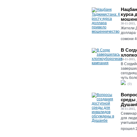
Нацбан
курса 
мошен
30-11-2015, 
Жители Д
доллара 
сомони 40
В Согд
хлопко
30-11-2015, 
В Согдий
завершил
сегодняш
чуть боле
(0)
Вопрос
среды 
Душан
30-11-2015, 
Семинар 
для люде
учитывая
прошел 2