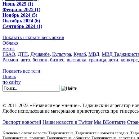
Июнь 2025 (1)
Февраль 2025 (1)
Ноябрь 2024 (5)
Октябрь 2024 (6)
Сентябрь 2024 (1)
Показать / скрыть весь архив
Облако
меток
ГБАО
,
ДТП
,
Душанбе
,
Культура
,
Куляб
,
МВД
,
МВД Таджикист
Рахмон
,
авто
,
бензин
,
бизнес
,
выставка
,
граница
,
дети
,
конкурс
Показать все теги
Поиск
по сайту
© 2011-2023 «Независимое мнение». Таджикский агрегатор нов
Любое использование материалов приветствуется при гиперссы
Экспорт новостей
Наши новости в Twitter
Мы ВКонтакте
Стран
Ключевые слова: новости Таджикистана, Таджикистан новости сегодня, Тадж
Таджикистана, политика Таджикистана, общество Таджикистана, депутаты,