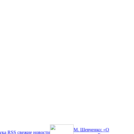
М. Шевченко: «О
ука
RSS
свежие новости