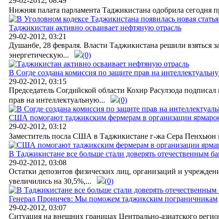
29-02-2012, 08:49
Нижняя палата парламента Таджикистана одобрила сегодня пр
Таджикистан активно осваивает нефтяную отрасль
29-02-2012, 03:21
Душанбе, 28 февраля. Власти Таджикистана решили взяться з
энергетическую...
(0)
В Согде создана комиссия по защите прав на интеллектуальн
29-02-2012, 03:15
Председатель Согдийской области Кохир Расулзода подписал
прав на интеллектуальную...
(0)
США помогают таджикским фермерам в организации ярмарок
29-02-2012, 03:12
Заместитель посла США в Таджикистане г-жа Сера Пенхьюн пр
В Таджикистане все больше стали доверять отечественным б
29-02-2012, 03:08
Остатки депозитов физических лиц, организаций и учреждени
увеличились на 30,5%,...
(0)
Генерал Проничев: Мы поможем таджикским пограничникам
29-02-2012, 03:07
Ситуация на внешних границах Центрально-азиатского регио