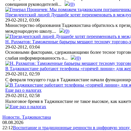
совещания руководителей...
(0)
Президентский лицей Душанбе хотят переименовать в межд
29-02-2012, 03:06
Министерство образования Таджикистана обратилось к през
международную школу....
(0)
Н. Рахматов: Таможенные барьеры мешают тесному торгово-
29-02-2012, 03:04
Основными факторами, сдерживающими более тесное торгово
слабая информированность о...
(0)
В Таджикистане работают телефоны «горячей линии» для же
29-02-2012, 02:59
С февраля текущего года в Таджикистане начали функциониро
Еще раз о налогах
29-02-2012, 02:58
Налоговое бремя в Таджикистане не такое высокое, как кажет
Новости.
Таджикистана
08.08.2026
22:12
Воспитание и традиционные ценности в цифровую эпоху