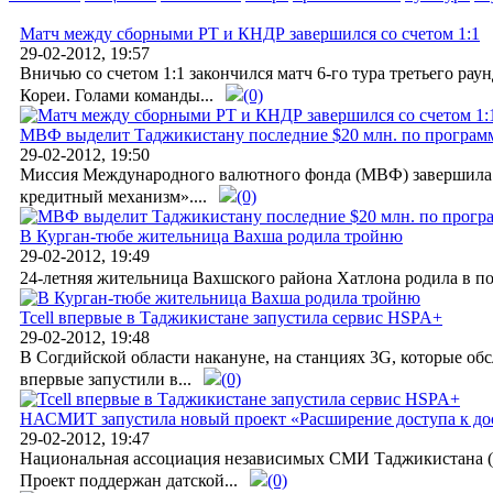
Матч между сборными РТ и КНДР завершился со счетом 1:1
29-02-2012, 19:57
Вничью со счетом 1:1 закончился матч 6-го тура третьего р
Кореи. Голами команды...
(0)
МВФ выделит Таджикистану последние $20 млн. по програ
29-02-2012, 19:50
Миссия Международного валютного фонда (МВФ) завершила 
кредитный механизм»....
(0)
В Курган-тюбе жительница Вахша родила тройню
29-02-2012, 19:49
24-летняя жительница Вахшского района Хатлона родила в поне
Tcell впервые в Таджикистане запустила сервис HSPA+
29-02-2012, 19:48
В Согдийской области накануне, на станциях 3G, которые об
впервые запустили в...
(0)
НАСМИТ запустила новый проект «Расширение доступа к до
29-02-2012, 19:47
Национальная ассоциация независимых СМИ Таджикистана (
Проект поддержан датской...
(0)