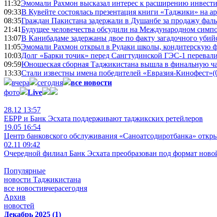
11:32
Эмомали Рахмон высказал интерес к расширению инвести
09:33
В Кувейте состоялась презентация книги «Таджики» на а
08:35
Граждан Пакистана задержали в Душанбе за продажу фал
21:41
Будущее человечества обсудили на Международном симпо
13:07
В Канибадаме задержаны двое по факту загадочного уби
11:05
Эмомали Рахмон открыл в Рудаки школы, кондитерскую 
10:03
Долг «Барки точик» перед Сангтудинской ГЭС-1 перевали
09:59
Юношеская сборная Таджикистана вышла в финальную ча
13:33
Стали известны имена победителей «Евразия-Кинофест»
(
вчера
сегодня
все новости
фото
Live
28.12 13:57
ЕБРР и Банк Эсхата поддерживают таджикских ретейлеров
19.05 16:54
Центр банковского обслуживания «Саноатсодиротбанка» откр
02.11 09:42
Очередной филиал Банк Эсхата преобразован под формат ново
Популярные
новости Таджикистана
все новости
вчера
сегодня
Архив
новостей
Декабрь 2025 (1)