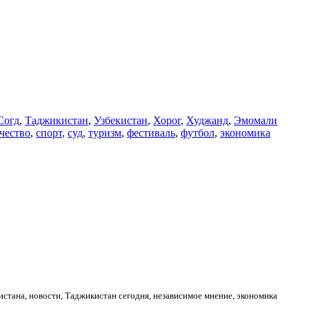
Согд
,
Таджикистан
,
Узбекистан
,
Хорог
,
Худжанд
,
Эмомали
чество
,
спорт
,
суд
,
туризм
,
фестиваль
,
футбол
,
экономика
стана, новости, Таджикистан сегодня, независимое мнение, экономика