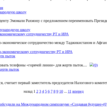
ународную школу
иденту Эмомали Рахмону с предложением переименовать Презид
экономическому сотрудничеству РТ и ИРА
-экономическое сотрудничество между Таджикистаном и Афган
ртв пыток
вать телефоны «горячей линии» для жертв пыток....
(0)
ся, считает первый заместитель председателя Налогового комите
назад
1
2
3
4
5
6
7
8
9
10
...
11
вперед
 обсудили на Международном симпозиуме «Создавая будущее»
(0