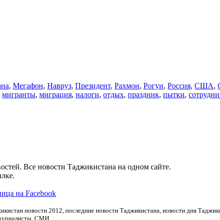
ана
,
Мегафон
,
Навруз
,
Президент
,
Рахмон
,
Рогун
,
Россия
,
США
,
,
мигранты
,
миграция
,
налоги
,
отдых
,
праздник
,
пытки
,
сотрудни
остей. Все новости Таджикистана на одном сайте.
лке.
ица на Facebook
икистан новости 2012, последние новости Таджикистана, новости дня Таджики
 журналисты, СМИ