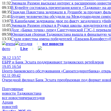
11:32
Эмомали Рахмон высказал интерес к расширению инвести
09:33
В Кувейте состоялась презентация книги «Таджики» на а
08:35
Граждан Пакистана задержали в Душанбе за продажу фал
21:41
Будущее человечества обсудили на Международном симпо
13:07
В Канибадаме задержаны двое по факту загадочного уби
11:05
Эмомали Рахмон открыл в Рудаки школы, кондитерскую 
10:03
Долг «Барки точик» перед Сангтудинской ГЭС-1 перевали
09:59
Юношеская сборная Таджикистана вышла в финальную ча
13:33
Стали известны имена победителей «Евразия-Кинофест»
(
вчера
сегодня
все новости
фото
Live
28.12 13:57
ЕБРР и Банк Эсхата поддерживают таджикских ретейлеров
19.05 16:54
Центр банковского обслуживания «Саноатсодиротбанка» откр
02.11 09:42
Очередной филиал Банк Эсхата преобразован под формат ново
Популярные
новости Таджикистана
все новости
вчера
сегодня
Архив
новостей