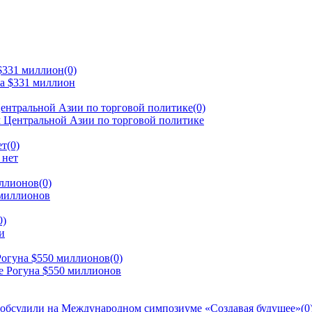
 $331 миллион
(0)
ентральной Азии по торговой политике
(0)
ет
(0)
иллионов
(0)
0)
Рогуна $550 миллионов
(0)
 обсудили на Международном симпозиуме «Создавая будущее»
(0