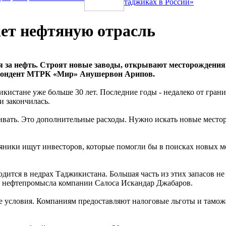
таджиках в России»
ет нефтяную отрасль
я за нефть. Строят новые заводы, открывают месторождени
еспондент МТРК «Мир» Анушервон Арипов.
кистане уже больше 30 лет. Последние годы - недалеко от гран
и закончилась.
ать. Это дополнительные расходы. Нужно искать новые месторо
яники ищут инвесторов, которые помогли бы в поисках новых м
дится в недрах Таджикистана. Большая часть из этих запасов не
ль нефтепромысла компании Салоса Искандар Джабаров.
се условия. Компаниям предоставляют налоговые льготы и тамож