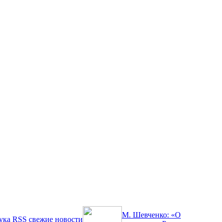
М. Шевченко: «О
ука
RSS
свежие новости