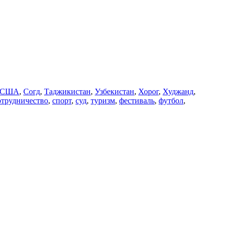
США
,
Согд
,
Таджикистан
,
Узбекистан
,
Хорог
,
Худжанд
,
отрудничество
,
спорт
,
суд
,
туризм
,
фестиваль
,
футбол
,