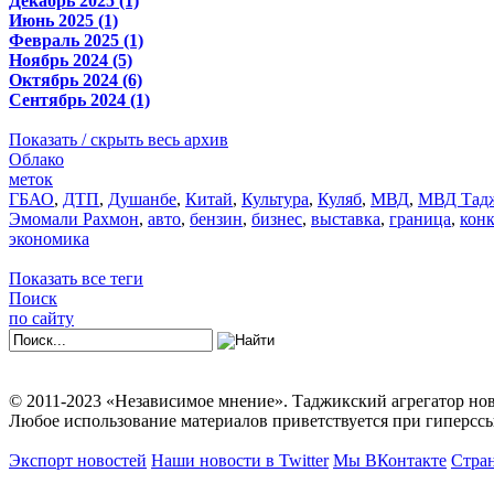
Декабрь 2025 (1)
Июнь 2025 (1)
Февраль 2025 (1)
Ноябрь 2024 (5)
Октябрь 2024 (6)
Сентябрь 2024 (1)
Показать / скрыть весь архив
Облако
меток
ГБАО
,
ДТП
,
Душанбе
,
Китай
,
Культура
,
Куляб
,
МВД
,
МВД Тадж
Эмомали Рахмон
,
авто
,
бензин
,
бизнес
,
выставка
,
граница
,
кон
экономика
Показать все теги
Поиск
по сайту
© 2011-2023 «Независимое мнение». Таджикский агрегатор нов
Любое использование материалов приветствуется при гиперссы
Экспорт новостей
Наши новости в Twitter
Мы ВКонтакте
Стран