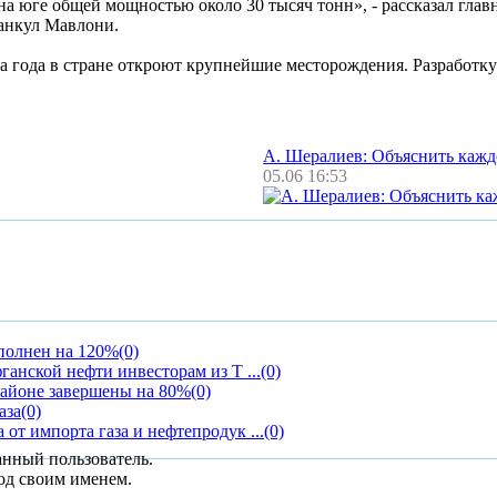
на юге общей мощностью около 30 тысяч тонн», - рассказал гла
анкул Мавлони.
а года в стране откроют крупнейшие месторождения. Разработк
А. Шералиев: Объяснить каж
05.06 16:53
полнен на 120%
(0)
ганской нефти инвесторам из Т ...
(0)
районе завершены на 80%
(0)
аза
(0)
от импорта газа и нефтепродук ...
(0)
анный пользователь.
од своим именем.