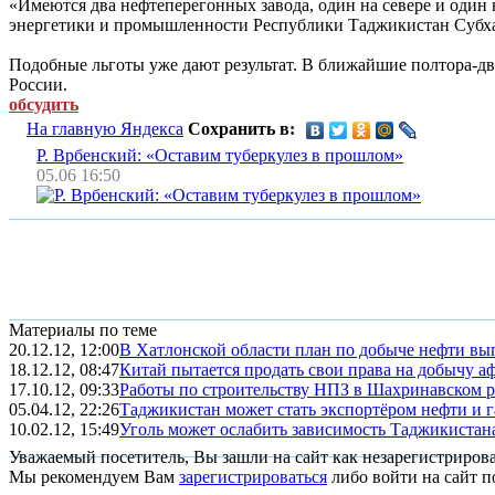
«Имеются два нефтеперегонных завода, один на севере и один 
энергетики и промышленности Республики Таджикистан Субх
Подобные льготы уже дают результат. В ближайшие полтора-дв
России.
обсудить
На главную Яндекса
Сохранить в:
Р. Врбенский: «Оставим туберкулез в прошлом»
05.06 16:50
Материалы по теме
20.12.12, 12:00
В Хатлонской области план по добыче нефти вы
18.12.12, 08:47
Китай пытается продать свои права на добычу аф
17.10.12, 09:33
Работы по строительству НПЗ в Шахринавском 
05.04.12, 22:26
Таджикистан может стать экспортёром нефти и г
10.02.12, 15:49
Уголь может ослабить зависимость Таджикистана 
Уважаемый посетитель, Вы зашли на сайт как незарегистриров
Мы рекомендуем Вам
зарегистрироваться
либо войти на сайт п