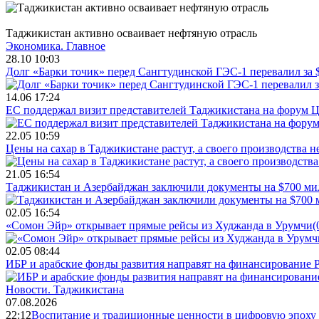
Таджикистан активно осваивает нефтяную отрасль
Экономика.
Главное
28.10 10:03
Долг «Барки точик» перед Сангтудинской ГЭС-1 перевалил за
14.06 17:24
ЕС поддержал визит представителей Таджикистана на форум Ц
22.05 10:59
Цены на сахар в Таджикистане растут, а своего производства н
21.05 16:54
Таджикистан и Азербайджан заключили документы на $700 м
02.05 16:54
«Сомон Эйр» открывает прямые рейсы из Худжанда в Урумчи
(
02.05 08:44
ИБР и арабские фонды развития направят на финансирование 
Новости.
Таджикистана
07.08.2026
22:12
Воспитание и традиционные ценности в цифровую эпоху