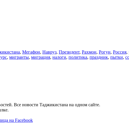
икистана
,
Мегафон
,
Навруз
,
Президент
,
Рахмон
,
Рогун
,
Россия
,
курс
,
мигранты
,
миграция
,
налоги
,
политика
,
праздник
,
пытки
,
с
остей. Все новости Таджикистана на одном сайте.
лке.
ица на Facebook