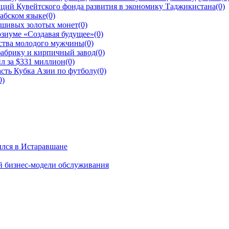
ций Кувейтского фонда развития в экономику Таджикистана
(0)
рабском языке
(0)
ьшивых золотых монет
(0)
зиуме «Создавая будущее»
(0)
йства молодого мужчины
(0)
фабрику и кирпичный завод
(0)
л за $331 миллион
(0)
сть Кубка Азии по футболу
(0)
0)
ылся в Истаравшане
й бизнес-модели обслуживания