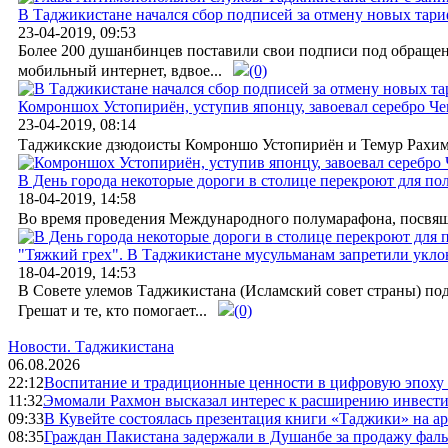
В Таджикистане начался сбор подписей за отмену новых тари
23-04-2019, 09:53
Более 200 душанбинцев поставили свои подписи под обращени
мобильный интернет, вдвое...
(0)
Комроншох Устопириён, уступив японцу, завоевал серебро Ч
23-04-2019, 08:14
Таджикские дзюдоисты Комроншо Устопириён и Темур Рахимо
В День города некоторые дороги в столице перекроют для п
18-04-2019, 14:58
Во время проведения Международного полумарафона, посвяще
"Тяжкий грех". В Таджикистане мусульманам запретили укло
18-04-2019, 14:53
В Совете улемов Таджикистана (Исламский совет страны) подг
Грешат и те, кто помогает...
(0)
Новости.
Таджикистана
06.08.2026
22:12
Воспитание и традиционные ценности в цифровую эпоху
11:32
Эмомали Рахмон высказал интерес к расширению инвести
09:33
В Кувейте состоялась презентация книги «Таджики» на а
08:35
Граждан Пакистана задержали в Душанбе за продажу фал