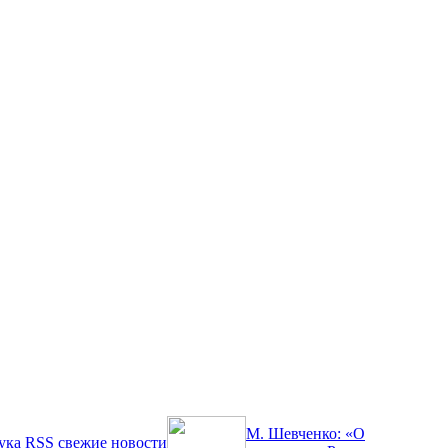
М. Шевченко: «О
ука
RSS
свежие новости