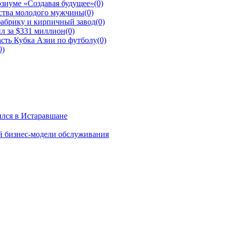
зиуме «Создавая будущее»
(0)
йства молодого мужчины
(0)
фабрику и кирпичный завод
(0)
л за $331 миллион
(0)
сть Кубка Азии по футболу
(0)
0)
ылся в Истаравшане
й бизнес-модели обслуживания