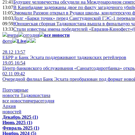
21:41
Будущее человечества обсудили на Международном симпо
13:07
В Канибадаме задержаны двое по факту загадочного уби
11:05
Эмомали Рахмон открыл в Рудаки школы, кондитерскую 
10:03
Долг «Барки точик» перед Сангтудинской ГЭС-1 перевали
09:59
Юношеская сборная Таджикистана вышла в финальную ча
13:33
Стали известны имена победителей «Евразия-Кинофест»
(
вчера
сегодня
все новости
фото
Live
28.12 13:57
ЕБРР и Банк Эсхата поддерживают таджикских ретейлеров
19.05 16:54
Центр банковского обслуживания «Саноатсодиротбанка» откр
02.11 09:42
Очередной филиал Банк Эсхата преобразован под формат ново
Популярные
новости Таджикистана
все новости
вчера
сегодня
Архив
новостей
Декабрь 2025 (1)
Июнь 2025 (1)
Февраль 2025 (1)
Ноябрь 2024 (5)