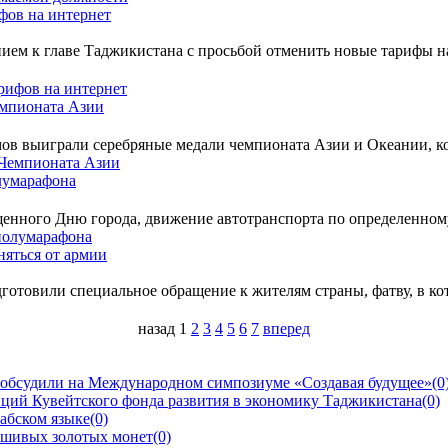
фов на интернет
ем к главе Таджикистана с просьбой отменить новые тарифы на 
емпионата Азии
в выиграли серебряные медали чемпионата Азии и Океании, к
олумарафона
нного Дню города, движение автотранспорта по определенному 
няться от армии
отовили специальное обращение к жителям страны, фатву, в кот
назад
1
2
3
4
5
6
7
вперед
 обсудили на Международном симпозиуме «Создавая будущее»
(0
ций Кувейтского фонда развития в экономику Таджикистана
(0)
рабском языке
(0)
ьшивых золотых монет
(0)