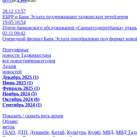
фото
Live
28.12 13:57
ЕБРР и Банк Эсхата поддерживают таджикских ретейлеров
19.05 16:54
Центр банковского обслуживания «Саноатсодиротбанка» откр
02.11 09:42
Очередной филиал Банк Эсхата преобразован под формат ново
Популярные
новости Таджикистана
все новости
вчера
сегодня
Архив
новостей
Декабрь 2025 (1)
Июнь 2025 (1)
Февраль 2025 (1)
Ноябрь 2024 (5)
Октябрь 2024 (6)
Сентябрь 2024 (1)
Показать / скрыть весь архив
Облако
меток
ГБАО
,
ДТП
,
Душанбе
,
Китай
,
Культура
,
Куляб
,
МВД
,
МВД Тадж