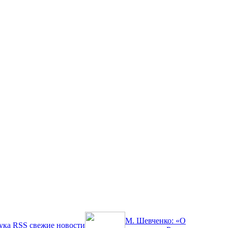
М. Шевченко: «О
ука
RSS
свежие новости