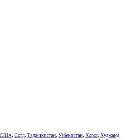
США
,
Согд
,
Таджикистан
,
Узбекистан
,
Хорог
,
Худжанд
,