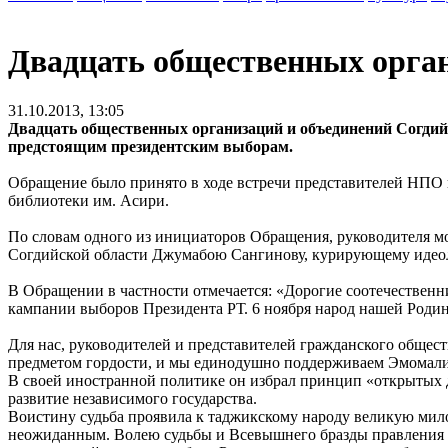
Двадцать общественных орган
31.10.2013, 13:05
Двадцать общественных организаций и объединений Согдий
предстоящим президентским выборам.
Обращение было принято в ходе встречи представителей НПО и
библиотеки им. Асири.
По словам одного из инициаторов Обращения, руководителя 
Согдийской области Джумабою Сангинову, курирующему идеол
В Обращении в частности отмечается: «Дорогие соотечественн
кампании выборов Президента РТ. 6 ноября народ нашей Родин
Для нас, руководителей и представителей гражданского общес
предметом гордости, и мы единодушно поддерживаем Эмомали 
В своей иностранной политике он избрал принцип «открытых 
развитие независимого государства.
Воистину судьба проявила к таджикскому народу великую мило
неожиданным. Волею судьбы и Всевышнего бразды правления в