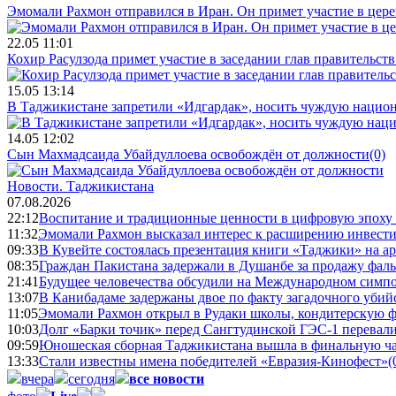
Эмомали Рахмон отправился в Иран. Он примет участие в цер
22.05 11:01
Кохир Расулзода примет участие в заседании глав правительс
15.05 13:14
В Таджикистане запретили «Идгардак», носить чуждую национ
14.05 12:02
Сын Махмадсаида Убайдуллоева освобождён от должности
(0)
Новости.
Таджикистана
07.08.2026
22:12
Воспитание и традиционные ценности в цифровую эпоху
11:32
Эмомали Рахмон высказал интерес к расширению инвести
09:33
В Кувейте состоялась презентация книги «Таджики» на а
08:35
Граждан Пакистана задержали в Душанбе за продажу фал
21:41
Будущее человечества обсудили на Международном симпо
13:07
В Канибадаме задержаны двое по факту загадочного уби
11:05
Эмомали Рахмон открыл в Рудаки школы, кондитерскую 
10:03
Долг «Барки точик» перед Сангтудинской ГЭС-1 перевали
09:59
Юношеская сборная Таджикистана вышла в финальную ча
13:33
Стали известны имена победителей «Евразия-Кинофест»
(
вчера
сегодня
все новости