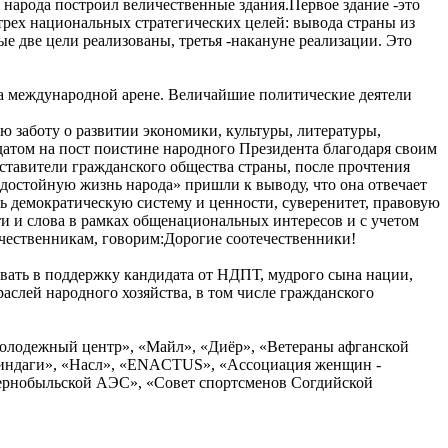
о народа построил величественные здания.Первое здание -это
трех национальных стратегических целей: вывода страны из
 две цели реализованы, третья -накануне реализации. Это
а международной арене. Величайшие политические деятели
 заботу о развитии экономики, культуры, литературы,
датом на пост поистине народного Президента благодаря своим
ставители гражданского общества страны, после прочтения
достойную жизнь народа» пришли к выводу, что она отвечает
ь демократическую систему и ценности, суверенитет, правовую
ти и слова в рамках общенациональных интересов и с учетом
ечественникам, говорим:Дорогие соотечественники!
овать в поддержку кандидата от НДПТ, мудрого сына нации,
слей народного хозяйства, в том числе гражданского
олодежный центр», «Майл», «Диёр», «Ветераны афганской
Зиндаги», «Насл», «ENACTUS», «Ассоциация женщин -
Чернобыльской АЭС», «Совет спортсменов Согдийской