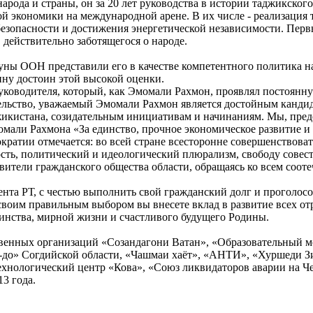
арода и страны, он за 20 лет руководства в истории таджикског
 экономики на международной арене. В их числе - реализация 
зопасности и достижения энергетической независимости. Первые
, действительно заботящегося о народе.
ны ООН представили его в качестве компетентного политика н
ину достоин этой высокой оценки.
оводителя, который, как Эмомали Рахмон, проявлял постоянную
ительство, уважаемый Эмомали Рахмон является достойным канди
жикистана, созидательным инициативам и начинаниям. Мы, пред
али Рахмона «За единство, прочное экономическое развитие и 
кратии отмечается: во всей стране всесторонне совершенствоват
ость, политический и идеологический плюрализм, свободу совес
ители гражданского общества области, обращаясь ко всем соот
ента РТ, с честью выполнить свой гражданский долг и проголос
оим правильным выбором вы внесете вклад в развитие всех отра
динства, мирной жизни и счастливого будущего Родины.
венных организаций «Созандагони Ватан», «Образовательный м
е-до» Согдийской области, «Чашмаи хаёт», «АНТИ», «Хуршеди 
ехнологический центр «Кова», «Союз ликвидаторов аварии на 
3 года.