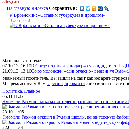
обсудить
На главную Яндекса
Сохранить в:
Р. Врбенский: «Оставим туберкулез в прошлом»
05.06 16:50
Материалы по теме
07.10.13, 16:10
В Согде подписи в поддержку кандидата от НДП
21.09.13, 13:16
Союз молодежи «единогласно» выдвинул Эмома
Уважаемый посетитель, Вы зашли на сайт как незарегистриров
Мы рекомендуем Вам
зарегистрироваться
либо войти на сайт п
Политика.
Главное
05.11 11:32
Эмомали Рахмон высказал интерес к расширению инвестиций 
28.10 11:05
Эмомали Рахмон открыл в Рудаки школы, кондитерскую фабри
22.05 11:01