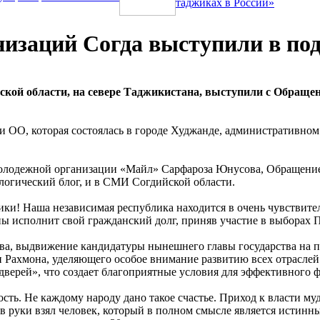
таджиках в России»
изаций Согда выступили в по
ской области, на севере Таджикистана, выступили с Обраще
 ОО, которая состоялась в городе Худжанде, административном
молодежной организации «Майл» Сарфароза Юнусова, Обращение
огический блог, и в СМИ Согдийской области.
ики! Наша независимая республика находится в очень чувствите
ы исполнит свой гражданский долг, приняв участие в выборах П
тва, выдвижение кандидатуры нынешнего главы государства на п
Рахмона, уделяющего особое внимание развитию всех отраслей 
дверей», что создает благоприятные условия для эффективного
сть. Не каждому народу дано такое счастье. Приход к власти м
 руки взял человек, который в полном смысле является истинн