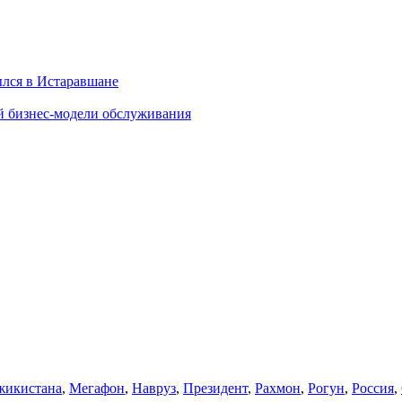
ылся в Истаравшане
й бизнес-модели обслуживания
икистана
,
Мегафон
,
Навруз
,
Президент
,
Рахмон
,
Рогун
,
Россия
,