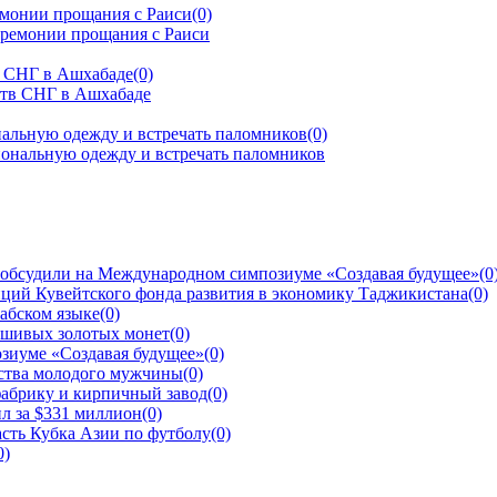
емонии прощания с Раиси
(0)
тв СНГ в Ашхабаде
(0)
альную одежду и встречать паломников
(0)
 обсудили на Международном симпозиуме «Создавая будущее»
(0
ций Кувейтского фонда развития в экономику Таджикистана
(0)
рабском языке
(0)
ьшивых золотых монет
(0)
зиуме «Создавая будущее»
(0)
йства молодого мужчины
(0)
фабрику и кирпичный завод
(0)
л за $331 миллион
(0)
сть Кубка Азии по футболу
(0)
0)