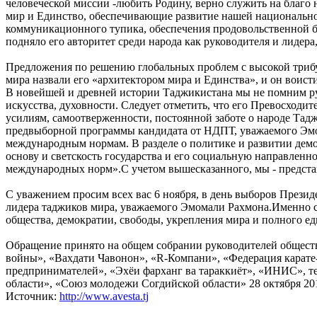
человеческой миссии -любить Родину, верно служить на благо н
мир и Единство, обеспечивающие развитие нашей национальной
коммуникационного тупика, обеспечения продовольственной бе
подняло его авторитет среди народа как руководителя и лидера
Предложения по решению глобальных проблем с высокой трибу
мира назвали его «архитектором мира и Единства», и он воист
В новейшей и древней истории Таджикистана мы не помним рук
искусства, духовности. Следует отметить, что его Превосход
усилиям, самоотверженности, постоянной заботе о народе Тад
предвыборной программы кандидата от НДПТ, уважаемого Эмом
международным нормам. В разделе о политике и развитии демо
основу и светскость государства и его социальную направленн
международных норм».С учетом вышесказанного, мы - представ
С уважением просим всех вас 6 ноября, в день выборов Презид
лидера таджиков мира, уважаемого Эмомали Рахмона.Именно св
общества, демократии, свободы, укрепления мира и полного е
Обращение принято на общем собрании руководителей общест
войны», «Вахдати Чавонон», «R-Компани», «Федерация карат
предпринимателей», «Эхёи фарханг ва тараккиёт», «ИНИС», т
области», «Союз молодежи Согдийской области» 28 октября 201
Источник:
http://www.avesta.tj