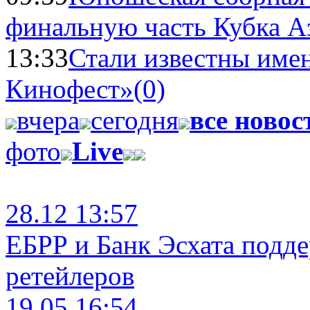
финальную часть Кубка А
13:33
Стали известны имен
Кинофест»
(0)
вчера
сегодня
все новос
фото
Live
28.12 13:57
ЕБРР и Банк Эсхата подд
ретейлеров
19.05 16:54