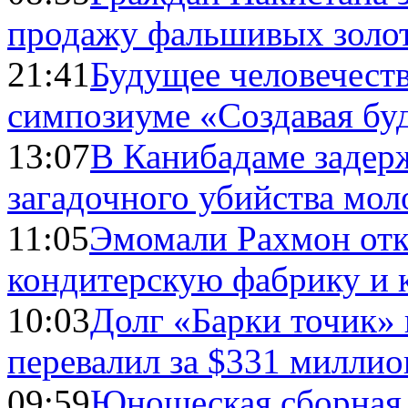
продажу фальшивых золо
21:41
Будущее человечест
симпозиуме «Создавая бу
13:07
В Канибадаме задер
загадочного убийства мо
11:05
Эмомали Рахмон отк
кондитерскую фабрику и 
10:03
Долг «Барки точик»
перевалил за $331 миллио
09:59
Юношеская сборная