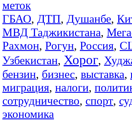
меток
ДТП
ГБАО
,
,
Душанбе
,
Ки
МВД Таджикистана
,
Мега
Рахмон
,
Рогун
,
Россия
,
С
Хорог
Узбекистан
,
,
Худж
бензин
,
бизнес
,
выставка
,
миграция
,
налоги
,
полити
сотрудничество
,
спорт
,
су
экономика