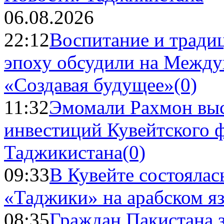
06.08.2026
22:12
Воспитание и тради
эпоху обсудили на Межд
«Создавая будущее»
(0)
11:32
Эмомали Рахмон выс
инвестиций Кувейтского ф
Таджикистана
(0)
09:33
В Кувейте состоялас
«Таджики» на арабском я
08:35
Граждан Пакистана 