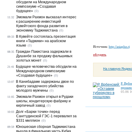
обсудили на Международном
симпозиуме «Создавая
будущее»
(0)
Эмомали Рахмон высказал интерес
11:32
к расширению инвестиций
Кувейтского фонда развития в
экономику Таджикистана
(0)
В Кувейте состоялась презентация
09:33
книги «Таджики» на арабском
языке
(0)
Источник:
http://asiaplus.tj
Граждан Пакистана задержали в
08:35
обсудить
Душанбе за продажу фальшивых
золотых монет
(0)
Будущее человечества обсудили на
21:41
На главную Яндек
Международном симпозиуме
«Создавая будущее»
(0)
В Канибадаме задержаны двое по
13:07
Р. Врбе
факту загадочного убийства
прошло
молодого мужчины
(0)
05.06 1
Эмомали Рахмон открыл в Рудаки
11:05
школы, кондитерскую фабрику и
кирпичный завод
(0)
Долг «Барки точик» перед
10:03
Сангтудинской ГЭС-1 перевалил за
$331 миллион
(0)
Юношеская сборная Таджикистана
09:59
вышла в финальную часть Кубка