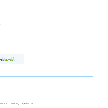
)
то
Live
кистана, новости, Таджикистан