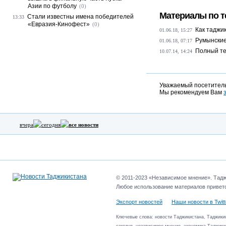
Азии по футболу
(0)
Материалы по т
Стали известны имена победителей
13:33
«Евразия-Кинофест»
(0)
Как таджи
01.06.18, 15:27
Румынские
01.06.18, 07:17
Полный те
10.07.14, 14:24
Уважаемый посетитель
Мы рекомендуем Вам
вчера
сегодня
все новости
© 2011-2023 «Независимое мнение». Таджи
Любое использование материалов приветс
Экспорт новостей
Наши новости в Twitt
Ключевые слова: новости Таджикистана, Таджикис