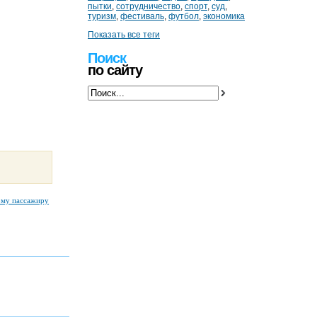
пытки
,
сотрудничество
,
спорт
,
суд
,
туризм
,
фестиваль
,
футбол
,
экономика
Показать все теги
Поиск
по сайту
ому пассажиру