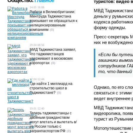
Общество.
Главное
туристов: видео 
14.05 16:08
МВД Таджикистана 
Работа в Великобритании:
деньги у румынски
Минтруда Таджикистана
призывает не обращаться к
кодекса работнико
нелицензированным
форму одежды.
компаниям
(0)
Пресс-секретарь 
них не возбуждено
29.04 08:56
МИД Таджикистана заявил,
что таджикистанцев
«Если бы путеш
удерживают в московских
гаишники вымога
аэропортах
(0)
сотрудников ГАИ
то, что данный
17.04 12:44
Где найти 1 миллиард на
Однако, по его сл
строительство школ в
связаться с этими
Таджикистане?
(0)
ведет внутреннее 
МВД Таджикистана
19.01 12:40
видеоролика, появ
Теперь таджикистанцы с
двойным гражданством
турист из Румынии
могут влетать и вылетать в/
из России только с
Мотопутешествие р
загранпаспортом РФ
(0)