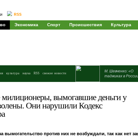
ки
RSS
во
Экономика
Спорт
Происшествия
Культура
М. Шевченко: «О
ия
культура
наука
RSS
свежие новости
таджиках в Росси
 милиционеры, вымогавшие деньги у
уволены. Они нарушили Кодекс
ра
за вымогательство против них не возбуждали, так как нет з