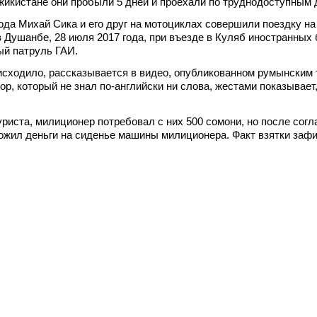
жикистане они пробыли 5 дней и проехали по труднодоступным 
ода Михай Сика и его друг на мотоциклах совершили поездку на
 Душанбе, 28 июля 2017 года, при въезде в Куляб иностранных
ый патруль ГАИ.
оисходило, рассказывается в видео, опубликованном румынским 
ор, который не знал по-английски ни слова, жестами показывает,
риста, милиционер потребовал с них 500 сомони, но после согл
ожил деньги на сиденье машины милиционера. Факт взятки заф