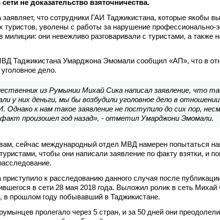
в сети не доказательство взяточничества.
заявляет, что сотрудники ГАИ Таджикистана, которые якобы в
х туристов, уволены с работы за нарушение профессионально-э
в милиции: они невежливо разговаривали с туристами, а также 
МВД Таджикистана Умарджона Эмомали сообщил «АП», что в от
 уголовное дело.
ественник из Румынии Михай Сика написал заявление, что та
ли у них деньги, мы бы возбудили уголовное дело в отношени
. Однако к нам такое заявление не поступило до сих пор, нес
 факт произошел год назад», - отметил Умарджони Эмомали.
овам, сейчас международный отдел МВД намерен попытаться на
 туристами, чтобы они написали заявление по факту взятки, и п
расследование.
 приступило к расследованию данного случая после публикаци
ившегося в сети 28 мая 2018 года. Выложил ролик в сеть Михай 
, в прошлом году побывавший в Таджикистане.
умынцев пролегало через 5 стран, и за 50 дней они преодолели