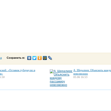
са
Сохранить в:
нский: «Оставим туберкулез в
А. Шералиев: Объяснить кажд
м»
невозможно
6:50
05.06 16:53