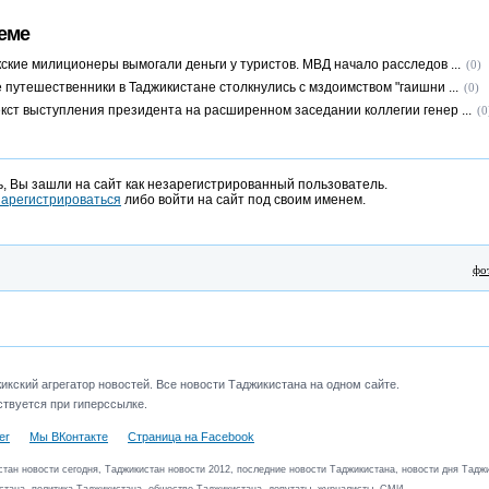
еме
кские милиционеры вымогали деньги у туристов. МВД начало расследов ...
(0)
 путешественники в Таджикистане столкнулись с мздоимством "гаишни ...
(0)
кст выступления президента на расширенном заседании коллегии генер ...
(0
, Вы зашли на сайт как незарегистрированный пользователь.
зарегистрироваться
либо войти на сайт под своим именем.
фо
кский агрегатор новостей. Все новости Таджикистана на одном сайте.
твуется при гиперссылке.
er
Мы ВКонтакте
Страница на Facebook
тан новости сегодня, Таджикистан новости 2012, последние новости Таджикистана, новости дня Таджи