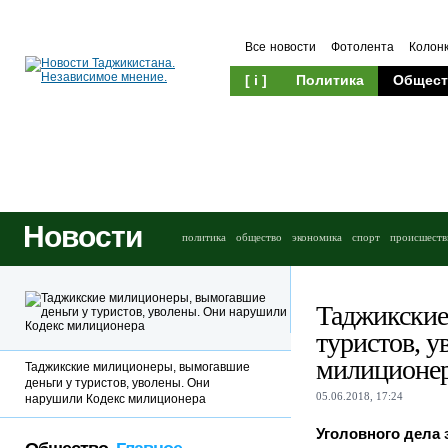
Все новости
Фотолента
Колон
[ i ]
Политика
Общест
Новости
политика
общество
экономика
спорт
происшеств
Таджикские
туристов, 
милиционе
Таджикские милиционеры, вымогавшие
деньги у туристов, уволены. Они
05.06.2018, 17:24
нарушили Кодекс милиционера
Уголовного дела 