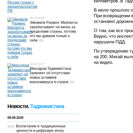
километров. В Тад
В июле прошлого г
При возвращении в
28.12 14:04
остановил дорожн
Эмомали Рахмон: Мигранты
зарабатывают на жизнь за
О том, как все пр
пределами страны, потому
Видно, что инспект
что мы думаем только о
себе
(0)
нарушили ПДД.
По утверждению ту
на 200. Михай выл
на видео.
20.09 12:17
Минздрав Таджикистана
заявляет об отсутствии
новых штаммов
коронавируса в стране
(0)
Новости.
Таджикистана
08.08.2026
Воспитание и традиционные
22:12
ценности в цифровую эпоху