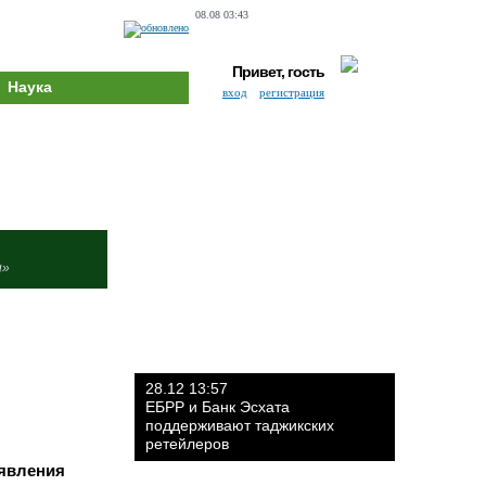
08.08 03:43
Привет, гость
Наука
вход
регистрация
и»
28.12 13:57
ЕБРР и Банк Эсхата
поддерживают таджикских
ретейлеров
аявления