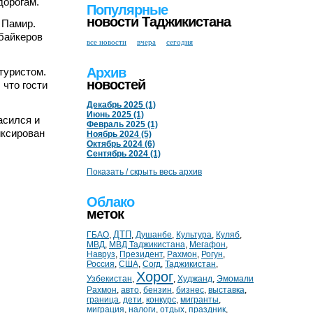
дорогам.
Популярные
новости Таджикистана
 Памир.
 байкеров
все новости
вчера
сегодня
Архив
туристом.
новостей
 что гости
Декабрь 2025 (1)
Июнь 2025 (1)
асился и
Февраль 2025 (1)
иксирован
Ноябрь 2024 (5)
Октябрь 2024 (6)
Сентябрь 2024 (1)
Показать / скрыть весь архив
Облако
меток
ДТП
ГБАО
,
,
Душанбе
,
Культура
,
Куляб
,
МВД
,
МВД Таджикистана
,
Мегафон
,
Навруз
,
Президент
,
Рахмон
,
Рогун
,
Россия
,
США
,
Согд
,
Таджикистан
,
Хорог
Узбекистан
,
,
Худжанд
,
Эмомали
Рахмон
,
авто
,
бензин
,
бизнес
,
выставка
,
граница
,
дети
,
конкурс
,
мигранты
,
миграция
,
налоги
,
отдых
,
праздник
,