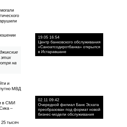
ымогали
тического
нарушили
ношении
19.05 16:54
Центр банковского обслуживания
«Саноатсодиротбанка» открылся
в Истаравшане
джикские
и этих
мотря на
йти и
опутно МВД
02.11 09:42
и в СМИ
Очередной филиал Банк Эсхата
Сика –
преобразован под формат новой
бизнес-модели обслуживания
 25 тысяч