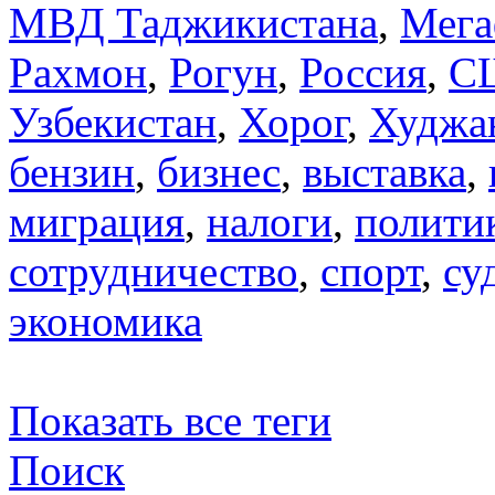
МВД Таджикистана
,
Мега
Рахмон
,
Рогун
,
Россия
,
С
Узбекистан
,
Хорог
,
Худжа
бензин
,
бизнес
,
выставка
,
миграция
,
налоги
,
полити
сотрудничество
,
спорт
,
су
экономика
Показать все теги
Поиск