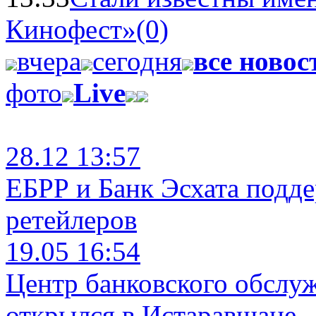
Кинофест»
(0)
вчера
сегодня
все новос
фото
Live
28.12 13:57
ЕБРР и Банк Эсхата подд
ретейлеров
19.05 16:54
Центр банковского обслу
открылся в Истаравшане