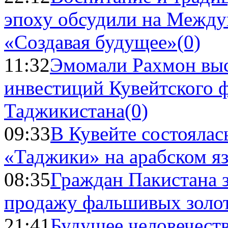
эпоху обсудили на Межд
«Создавая будущее»
(0)
11:32
Эмомали Рахмон выс
инвестиций Кувейтского ф
Таджикистана
(0)
09:33
В Кувейте состоялас
«Таджики» на арабском я
08:35
Граждан Пакистана 
продажу фальшивых золо
21:41
Будущее человечест