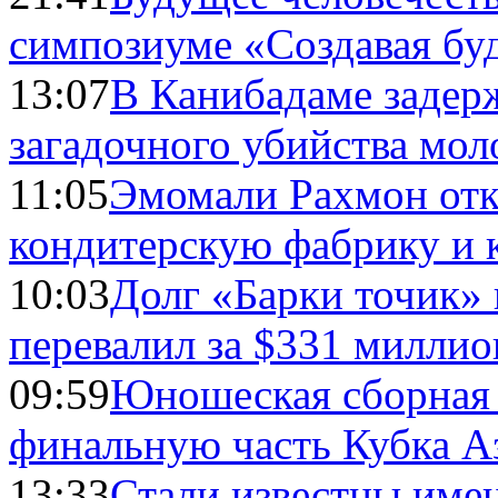
симпозиуме «Создавая бу
13:07
В Канибадаме задер
загадочного убийства мо
11:05
Эмомали Рахмон отк
кондитерскую фабрику и 
10:03
Долг «Барки точик»
перевалил за $331 миллио
09:59
Юношеская сборная
финальную часть Кубка А
13:33
Стали известны имен