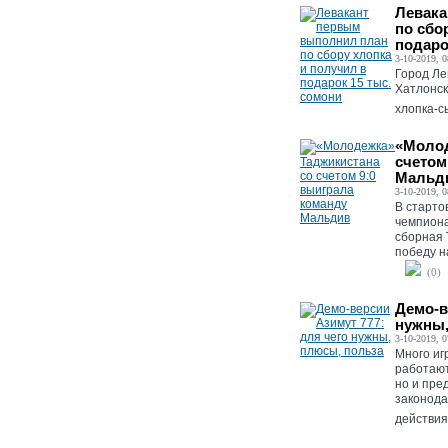
Левака
по сбо
подаро
3-10-2019, 0
Город Ле
Хатлонск
хлопка-сы
«Молод
счетом
Мальд
3-10-2019, 0
В старто
чемпиона
сборная 
победу на
(0)
Демо-в
нужны,
3-10-2019, 0
Много иг
работают
но и пре
законода
действия