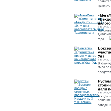
правител
Цемент» 
«МегаФ
«Бехдо
налого
3-10-2019, 1
Налоговы
дипломам
года....
Боксер
участи
Удэ
3-10-2019, 1
В Улан-У
мира по 
представ
Руста
столич
дали п
3-10-2019, 0
Мэр Душ
решение
заведени