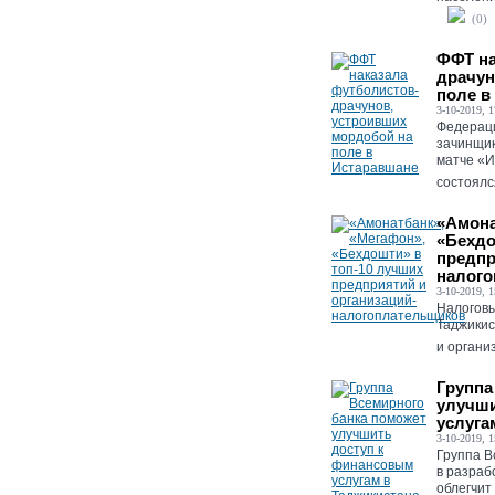
(0)
ФФТ на
драчун
поле в
3-10-2019, 1
Федераци
зачинщик
матче «И
состоялся
«Амона
«Бехдо
предпр
налог
3-10-2019, 1
Налоговы
Таджикис
и органи
Группа
улучши
услуга
3-10-2019, 1
Группа В
в разраб
облегчит