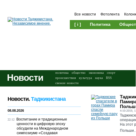
Все новости
Фотолента
Колон
[ i ]
Политика
Общест
Происшествия
Культура
политика
общество
экономика
спорт
Новости
происшествия
культура
наука
RSS
свежие новости
Таджик
Новости.
Таджикистана
Памира
Польш
08.08.2026
4-10-2019, 1
Таджикск
Воспитание и традиционные
22:12
операцию
ценности в цифровую эпоху
На этот 
обсудили на Международном
Польши...
симпозиуме «Создавая