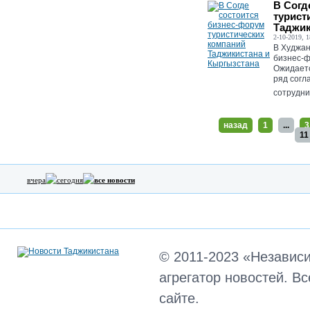
В Согд
турист
Таджик
2-10-2019, 1
В Худжан
бизнес-ф
Ожидаетс
ряд согл
сотруднич
назад
1
...
3
11
вчера
сегодня
все новости
© 2011-2023 «Независ
агрегатор новостей. В
сайте.