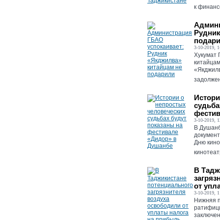
к финансо
Админи
Рудник
подар
3-10-2019, 1
Хукумат 
китайцам
«Якджилв
задолжен
Истори
судьба
фестив
3-10-2019, 1
В Душанб
докумен
Дню кино
кинотеат
В Тадж
загряз
от упл
3-10-2019, 1
Нижняя п
ратифици
заключен