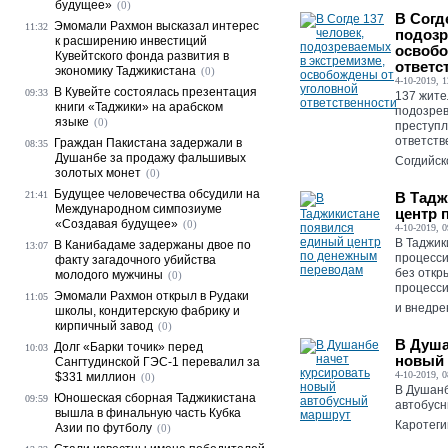
будущее»
(0)
В Согд
Эмомали Рахмон высказал интерес
11:32
подозр
к расширению инвестиций
освобо
Кувейтского фонда развития в
ответс
экономику Таджикистана
(0)
4-10-2019, 1
В Кувейте состоялась презентация
09:33
137 жите
книги «Таджики» на арабском
подозрев
языке
(0)
преступл
ответств
Граждан Пакистана задержали в
08:35
Душанбе за продажу фальшивых
Согдийск
золотых монет
(0)
Будущее человечества обсудили на
21:41
В Тадж
Международном симпозиуме
центр 
«Создавая будущее»
(0)
4-10-2019, 0
В Таджик
В Канибадаме задержаны двое по
13:07
процесси
факту загадочного убийства
без откр
молодого мужчины
(0)
процесси
Эмомали Рахмон открыл в Рудаки
11:05
и внедре
школы, кондитерскую фабрику и
кирпичный завод
(0)
В Душа
Долг «Барки точик» перед
10:03
новый 
Сангтудинской ГЭС-1 перевалил за
4-10-2019, 0
$331 миллион
(0)
В Душанб
Юношеская сборная Таджикистана
09:59
автобусн
вышла в финальную часть Кубка
Каротеги
Азии по футболу
(0)