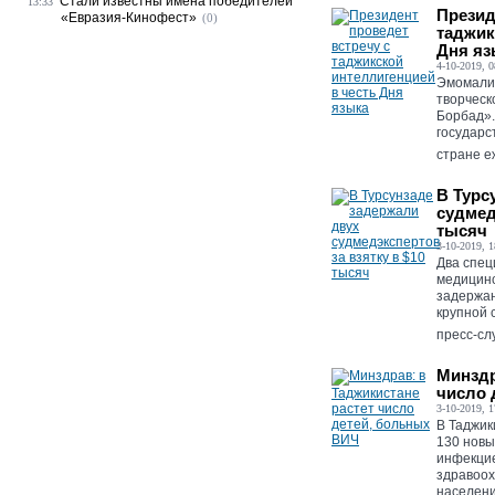
Стали известны имена победителей
13:33
Презид
«Евразия-Кинофест»
(0)
таджик
Дня яз
4-10-2019, 0
Эмомали 
творческ
Борбад».
государс
стране еж
В Турс
судмед
тысяч
3-10-2019, 1
Два спец
медицинс
задержан
крупной 
пресс-сл
Минздр
число 
3-10-2019, 1
В Таджик
130 новы
инфекцие
здравоох
населени