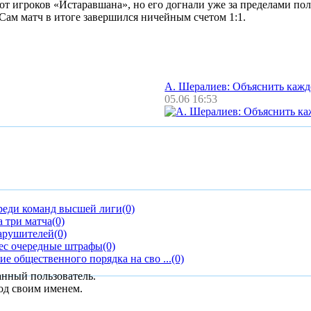
т игроков «Истаравшана», но его догнали уже за пределами поля
. Сам матч в итоге завершился ничейным счетом 1:1.
А. Шералиев: Объяснить каж
05.06 16:53
реди команд высшей лиги
(0)
 три матча
(0)
арушителей
(0)
ес очередные штрафы
(0)
е общественного порядка на сво ...
(0)
анный пользователь.
од своим именем.