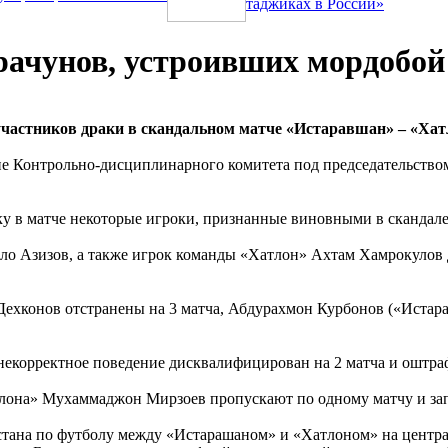
таджиках в России»
ачунов, устроивших мордобой
частников драки в скандальном матче «Истаравшан» – «Хатл
ие Контрольно-дисциплинарного комитета под председательство
у в матче некоторые игроки, признанные виновными в скандале
о Азизов, а также игрок команды «Хатлон» Ахтам Хамрокулов 
хконов отстранены на 3 матча, Абдурахмон Курбонов («Истарав
екорректное поведение дисквалифицирован на 2 матча и оштраф
лона» Мухаммаджон Мирзоев пропускают по одному матчу и зап
истана по футболу между «Истарашаном» и «Хатлоном» на центр