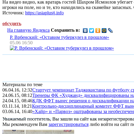
На видео видно, как вратарь гостей Шахром Исмоилов убегает о
игроки на поле, но и те, кто находились на скамейке запасных
Источник:
https://asiaplustj.info
обсудить
На главную Яндекса
Сохранить в:
Р. Врбенский: «Оставим туберкулез в прошлом»
05.06 16:50
Материалы по теме
06.04.16, 12:32
Стартует чемпионат Таджикистана по футболу с
24.06.15, 08:12
Тренеры ФК «Худжанд» дисквалифицированы на
24.04.15, 08:46
КДК ФФТ вынес решения о дисквалификации н
03.11.14, 18:21
Контрольно-дисциплинарный комитет ФФТ вын
03.06.14, 16:40
«Хайр» и «Парвоз» оштрафованы за необеспечени
Уважаемый посетитель, Вы зашли на сайт как незарегистриров
Мы рекомендуем Вам
зарегистрироваться
либо войти на сайт п