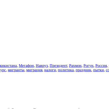
икистана
,
Мегафон
,
Навруз
,
Президент
,
Рахмон
,
Рогун
,
Россия
,
курс
,
мигранты
,
миграция
,
налоги
,
политика
,
праздник
,
пытки
,
с