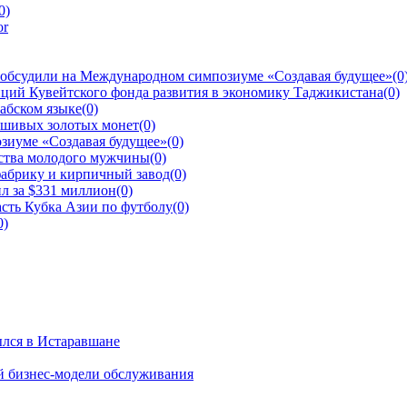
0)
 обсудили на Международном симпозиуме «Создавая будущее»
(0
ций Кувейтского фонда развития в экономику Таджикистана
(0)
рабском языке
(0)
ьшивых золотых монет
(0)
зиуме «Создавая будущее»
(0)
йства молодого мужчины
(0)
фабрику и кирпичный завод
(0)
л за $331 миллион
(0)
сть Кубка Азии по футболу
(0)
0)
ылся в Истаравшане
й бизнес-модели обслуживания