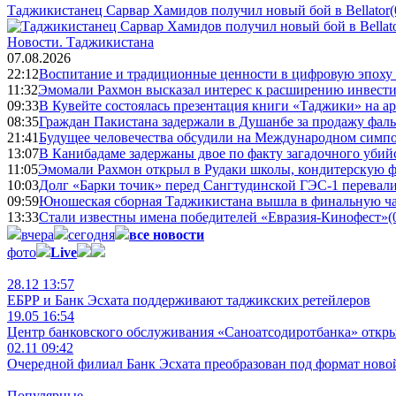
Таджикистанец Сарвар Хамидов получил новый бой в Bellator
(
Новости.
Таджикистана
07.08.2026
22:12
Воспитание и традиционные ценности в цифровую эпоху
11:32
Эмомали Рахмон высказал интерес к расширению инвести
09:33
В Кувейте состоялась презентация книги «Таджики» на а
08:35
Граждан Пакистана задержали в Душанбе за продажу фал
21:41
Будущее человечества обсудили на Международном симпо
13:07
В Канибадаме задержаны двое по факту загадочного уби
11:05
Эмомали Рахмон открыл в Рудаки школы, кондитерскую 
10:03
Долг «Барки точик» перед Сангтудинской ГЭС-1 перевали
09:59
Юношеская сборная Таджикистана вышла в финальную ча
13:33
Стали известны имена победителей «Евразия-Кинофест»
(
вчера
сегодня
все новости
фото
Live
28.12 13:57
ЕБРР и Банк Эсхата поддерживают таджикских ретейлеров
19.05 16:54
Центр банковского обслуживания «Саноатсодиротбанка» откр
02.11 09:42
Очередной филиал Банк Эсхата преобразован под формат ново
Популярные