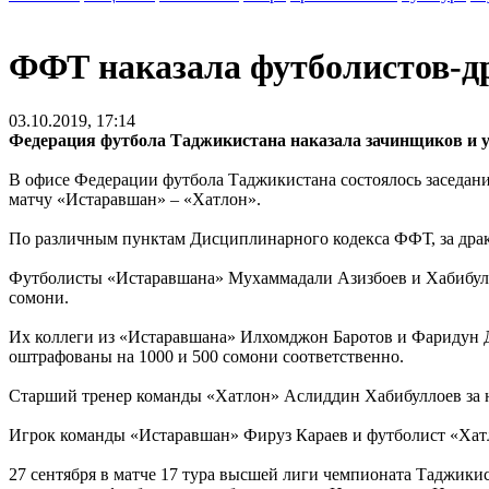
ФФТ наказала футболистов-др
03.10.2019, 17:14
Федерация футбола Таджикистана наказала зачинщиков и у
В офисе Федерации футбола Таджикистана состоялось заседан
матчу «Истаравшан» – «Хатлон».
По различным пунктам Дисциплинарного кодекса ФФТ, за драк
Футболисты «Истаравшана» Мухаммадали Азизбоев и Хабибулл
сомони.
Их коллеги из «Истаравшана» Илхомджон Баротов и Фаридун Де
оштрафованы на 1000 и 500 сомони соответственно.
Старший тренер команды «Хатлон» Аслиддин Хабибуллоев за н
Игрок команды «Истаравшан» Фируз Караев и футболист «Хат
27 сентября в матче 17 тура высшей лиги чемпионата Таджик