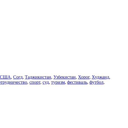
США
,
Согд
,
Таджикистан
,
Узбекистан
,
Хорог
,
Худжанд
,
отрудничество
,
спорт
,
суд
,
туризм
,
фестиваль
,
футбол
,