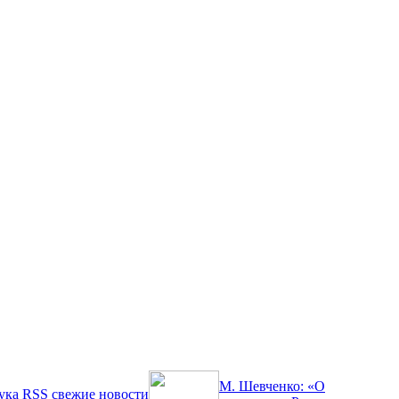
М. Шевченко: «О
ука
RSS
свежие новости