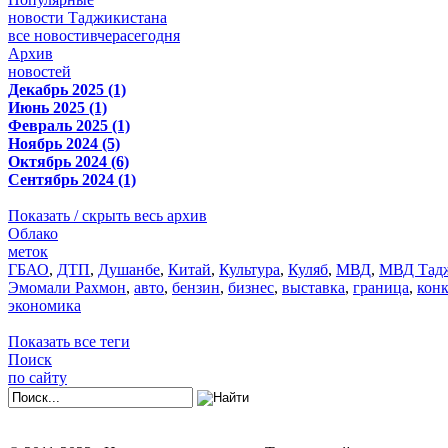
новости Таджикистана
все новости
вчера
сегодня
Архив
новостей
Декабрь 2025 (1)
Июнь 2025 (1)
Февраль 2025 (1)
Ноябрь 2024 (5)
Октябрь 2024 (6)
Сентябрь 2024 (1)
Показать / скрыть весь архив
Облако
меток
ГБАО
,
ДТП
,
Душанбе
,
Китай
,
Культура
,
Куляб
,
МВД
,
МВД Тадж
Эмомали Рахмон
,
авто
,
бензин
,
бизнес
,
выставка
,
граница
,
кон
экономика
Показать все теги
Поиск
по сайту