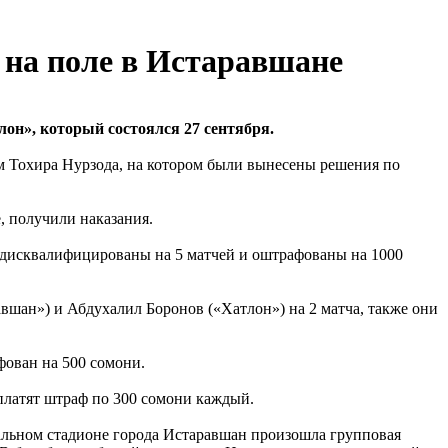
 на поле в Истаравшане
он», который состоялся 27 сентября.
м Тохира Нурзода, на котором были вынесены решения по
, получили наказания.
дисквалифицированы на 5 матчей и оштрафованы на 1000
шан») и Абдухалил Боронов («Хатлон») на 2 матча, также они
ован на 500 сомони.
латят штраф по 300 сомони каждый.
альном стадионе города Истаравшан произошла групповая