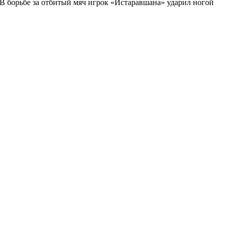
В борьбе за отбитый мяч игрок «Истаравшана» ударил ногой