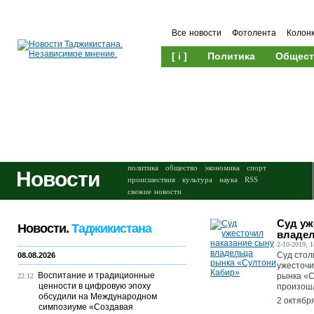
Все новости
Фотолента
Колон
[ i ]
Политика
Общест
Происшествия
Культура
политика
общество
экономика
спорт
Новости
происшествия
культура
наука
RSS
свежие новости
Суд уж
Новости.
Таджикистана
владел
2-10-2019, 1
Суд стол
08.08.2026
ужесточи
Воспитание и традиционные
рынка «С
22:12
ценности в цифровую эпоху
произошл
обсудили на Международном
2 октябр
симпозиуме «Создавая