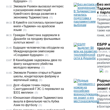
будущее»
(0)
Без ин
Эмомали Рахмон высказал интерес
11:32
Таджик
к расширению инвестиций
к парл
Кувейтского фонда развития в
2-10-2019, 1
экономику Таджикистана
(0)
Правяща
В Кувейте состоялась презентация
09:33
Таджикис
книги «Таджики» на арабском
будущим 
языке
(0)
также на
Граждан Пакистана задержали в
гонке, хо
08:35
Душанбе за продажу фальшивых
золотых монет
(0)
ЕБРР в
Будущее человечества обсудили на
тролле
21:41
Международном симпозиуме
2-10-2019, 1
«Создавая будущее»
(0)
ЕБРР выд
в размер
В Канибадаме задержаны двое по
13:07
реабилит
факту загадочного убийства
электроп
молодого мужчины
(0)
(0)
Эмомали Рахмон открыл в Рудаки
11:05
школы, кондитерскую фабрику и
кирпичный завод
Родные
(0)
россий
Долг «Барки точик» перед
10:03
знают 
Сангтудинской ГЭС-1 перевалил за
2-10-2019, 1
$331 миллион
(0)
Родные ж
Юношеская сборная Таджикистана
09:59
Абдуллое
вышла в финальную часть Кубка
военносл
Азии по футболу
(0)
в Бохтар