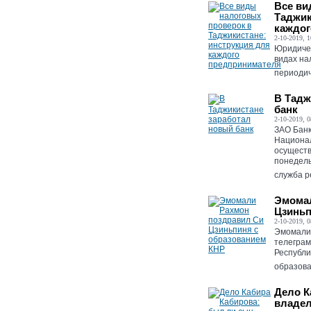
Все ви
Таджик
каждог
2-10-2019, 1
Юридичес
видах на
периодич
В Тадж
банк
2-10-2019, 0
ЗАО Банк
Национал
осуществ
понедель
служба ре
Эмомал
Цзиньп
2-10-2019, 0
Эмомали
телеграм
Республи
образова
Дело К
владел