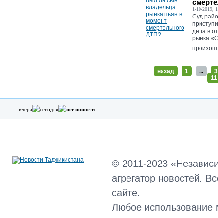
смерте
1-10-2019, 1
Суд рай
приступи
дела в о
рынка «С
произошл
назад
1
...
3
11
вчера
сегодня
все новости
© 2011-2023 «Независ
агрегатор новостей. В
сайте.
Любое использование 