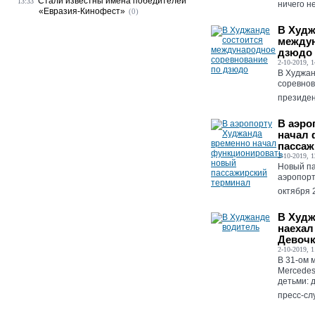
Стали известны имена победителей
13:33
ничего не
«Евразия-Кинофест»
(0)
В Худж
междун
дзюдо
2-10-2019, 1
В Худжа
соревнов
президен
В аэро
начал 
пассаж
2-10-2019, 1
Новый п
аэропорт
октября 2
В Худж
наехал
Девочк
2-10-2019, 1
В 31-ом 
Mercedes
детьми: 
пресс-сл