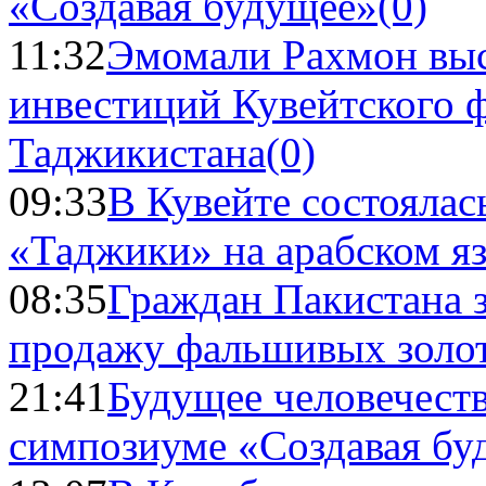
«Создавая будущее»
(0)
11:32
Эмомали Рахмон выс
инвестиций Кувейтского ф
Таджикистана
(0)
09:33
В Кувейте состоялас
«Таджики» на арабском я
08:35
Граждан Пакистана 
продажу фальшивых золо
21:41
Будущее человечест
симпозиуме «Создавая бу