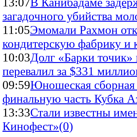
13:07
В Канибадаме задер
загадочного убийства мо
11:05
Эмомали Рахмон отк
кондитерскую фабрику и 
10:03
Долг «Барки точик»
перевалил за $331 миллио
09:59
Юношеская сборная
финальную часть Кубка А
13:33
Стали известны имен
Кинофест»
(0)