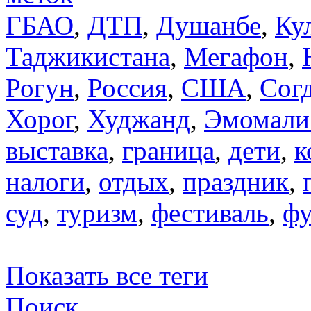
ГБАО
,
ДТП
,
Душанбе
,
Ку
Таджикистана
,
Мегафон
,
Рогун
,
Россия
,
США
,
Сог
Хорог
,
Худжанд
,
Эмомали
выставка
,
граница
,
дети
,
к
налоги
,
отдых
,
праздник
,
суд
,
туризм
,
фестиваль
,
фу
Показать все теги
Поиск