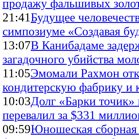
продажу фальшивых золо
21:41
Будущее человечест
симпозиуме «Создавая бу
13:07
В Канибадаме задер
загадочного убийства мо
11:05
Эмомали Рахмон отк
кондитерскую фабрику и 
10:03
Долг «Барки точик»
перевалил за $331 миллио
09:59
Юношеская сборная