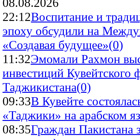
08.08.2026
22:12
Воспитание и тради
эпоху обсудили на Межд
«Создавая будущее»
(0)
11:32
Эмомали Рахмон выс
инвестиций Кувейтского ф
Таджикистана
(0)
09:33
В Кувейте состоялас
«Таджики» на арабском я
08:35
Граждан Пакистана 