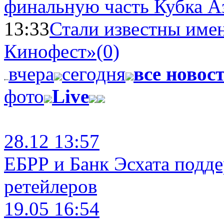
финальную часть Кубка А
13:33
Стали известны имен
Кинофест»
(0)
вчера
сегодня
все новос
фото
Live
28.12 13:57
ЕБРР и Банк Эсхата подд
ретейлеров
19.05 16:54