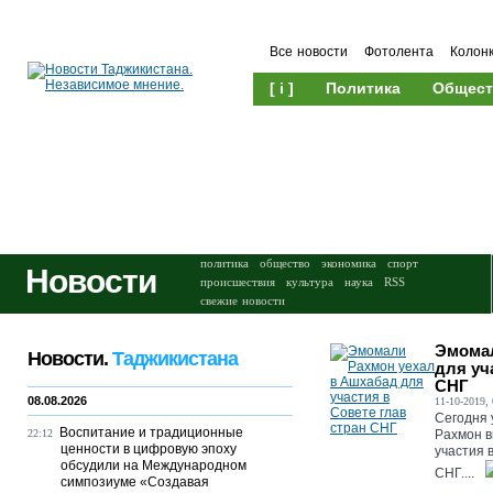
Все новости
Фотолента
Колон
[ i ]
Политика
Общест
Происшествия
Культура
политика
общество
экономика
спорт
Новости
происшествия
культура
наука
RSS
свежие новости
Эмомал
Новости.
Таджикистана
для уч
СНГ
08.08.2026
11-10-2019, 
Сегодня 
Воспитание и традиционные
22:12
Рахмон в
ценности в цифровую эпоху
участия 
обсудили на Международном
СНГ....
симпозиуме «Создавая