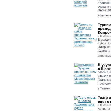
произошл
вчера ту
ВАЗ-2101
водитель
Турнир
презид
Комрон
8-10-2019, 1
В междун
Кубок Пр
которые 
Худжанд 
спортсме
Шукурд
с Шавк
8-10-2019, 0
Спикер 
Таджикис
президе
в Ташкент
Театр 
едет с
8-10-2019, 0
Артисты 