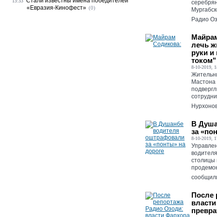
Стали известны имена победителей
13:33
серебрян
«Евразия-Кинофест»
(0)
Мургабск
Радио Оз
Майрам
лечь ж
руки и
током"
8-10-2019, 1
Жительн
Мастона 
подвергл
сотрудни
Нурхонов
В Душа
за «по
8-10-2019, 1
Управле
водителя
столицы 
продемон
сообщили
После 
власти
превра