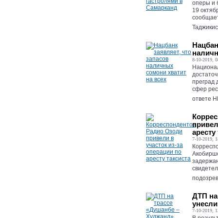
оперы и 
19 октяб
сообщает
Таджикист
Нацбан
наличн
8-10-2019, 0
Национал
достаточ
преград 
сфер рес
ответе НБ
Коррес
привел
аресту
7-10-2019, 1
Корресп
Акобиршо
задержан
свидетел
подозрев
ДТП на
унесли
7-10-2019, 1