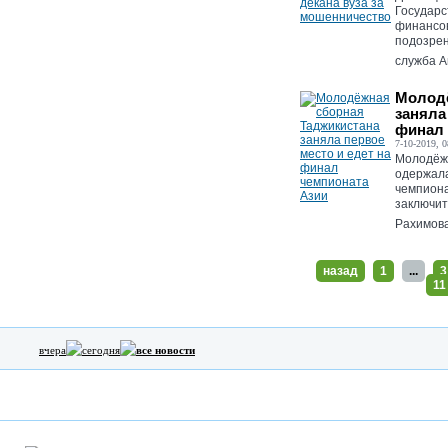
Государс
финансов
подозрен
служба А
Молодё
заняла
финал 
7-10-2019, 0
Молодёжн
одержала
чемпиона
заключит
Рахимова
назад
1
...
3
11
вчера
сегодня
все новости