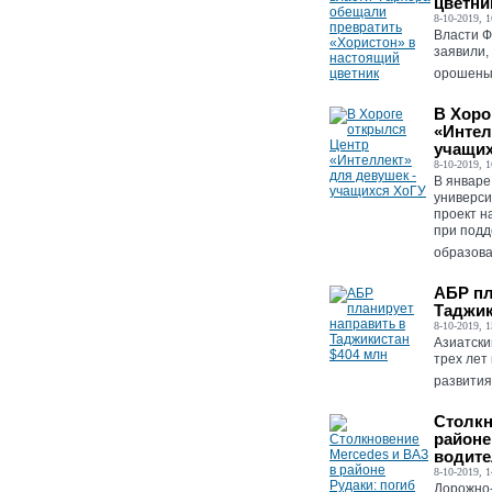
цветни
8-10-2019, 1
Власти Ф
заявили,
орошены 
В Хоро
«Интел
учащих
8-10-2019, 1
В январе
универс
проект н
при подд
образован
АБР пл
Таджик
8-10-2019, 1
Азиатски
трех лет
развития
Столкн
районе
водит
8-10-2019, 1
Дорожно