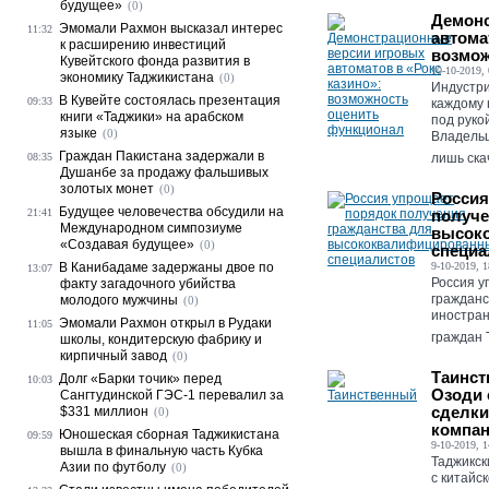
будущее»
(0)
Демонс
Эмомали Рахмон высказал интерес
11:32
автома
к расширению инвестиций
возмож
Кувейтского фонда развития в
10-10-2019, 
экономику Таджикистана
(0)
Индустри
В Кувейте состоялась презентация
09:33
каждому 
книги «Таджики» на арабском
под руко
языке
(0)
Владельц
Граждан Пакистана задержали в
08:35
лишь скач
Душанбе за продажу фальшивых
золотых монет
(0)
Россия
Будущее человечества обсудили на
21:41
получе
Международном симпозиуме
высок
«Создавая будущее»
(0)
специа
В Канибадаме задержаны двое по
9-10-2019, 1
13:07
Россия у
факту загадочного убийства
гражданс
молодого мужчины
(0)
иностран
Эмомали Рахмон открыл в Рудаки
11:05
граждан 
школы, кондитерскую фабрику и
кирпичный завод
(0)
Таинст
Долг «Барки точик» перед
10:03
Озоди 
Сангтудинской ГЭС-1 перевалил за
сделки
$331 миллион
(0)
компа
Юношеская сборная Таджикистана
09:59
9-10-2019, 1
вышла в финальную часть Кубка
Таджикск
Азии по футболу
(0)
с китайс