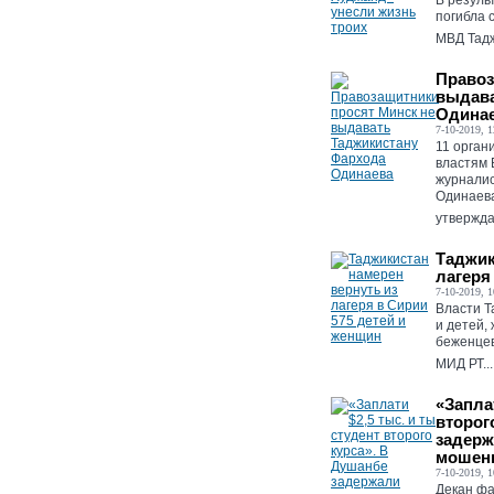
В резуль
погибла 
МВД Тадж
Правоз
выдава
Одина
7-10-2019, 1
11 орган
властям 
журналис
Одинаева
утверждаю
Таджик
лагеря
7-10-2019, 1
Власти Т
и детей,
беженце
МИД РТ...
«Заплат
второг
задерж
мошен
7-10-2019, 1
Декан фа