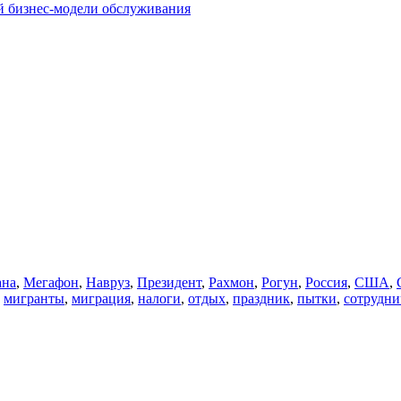
й бизнес-модели обслуживания
ана
,
Мегафон
,
Навруз
,
Президент
,
Рахмон
,
Рогун
,
Россия
,
США
,
,
мигранты
,
миграция
,
налоги
,
отдых
,
праздник
,
пытки
,
сотрудни