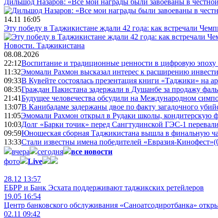
Дильшод Назаров: «Все мои награды были завоеваны в честной
14.11 16:05
Эту победу в Таджикистане ждали 42 года: как встречали Чем
Новости.
Таджикистана
08.08.2026
22:12
Воспитание и традиционные ценности в цифровую эпоху
11:32
Эмомали Рахмон высказал интерес к расширению инвести
09:33
В Кувейте состоялась презентация книги «Таджики» на а
08:35
Граждан Пакистана задержали в Душанбе за продажу фал
21:41
Будущее человечества обсудили на Международном симпо
13:07
В Канибадаме задержаны двое по факту загадочного уби
11:05
Эмомали Рахмон открыл в Рудаки школы, кондитерскую 
10:03
Долг «Барки точик» перед Сангтудинской ГЭС-1 перевали
09:59
Юношеская сборная Таджикистана вышла в финальную ча
13:33
Стали известны имена победителей «Евразия-Кинофест»
(
вчера
сегодня
все новости
фото
Live
28.12 13:57
ЕБРР и Банк Эсхата поддерживают таджикских ретейлеров
19.05 16:54
Центр банковского обслуживания «Саноатсодиротбанка» откр
02.11 09:42