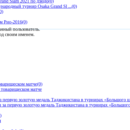
rand Slam 2021 по дзюдо
(0)
народный турнир Osaka Grand Sl ...
(0)
0)
м Рио-2016
(0)
анный пользователь.
од своим именем.
оварищеском матче
(0)
а первую золотую медаль Таджикистана в турнирах «Большого 
)