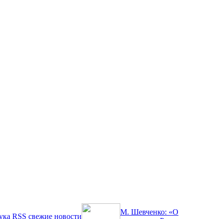
М. Шевченко: «О
ука
RSS
свежие новости