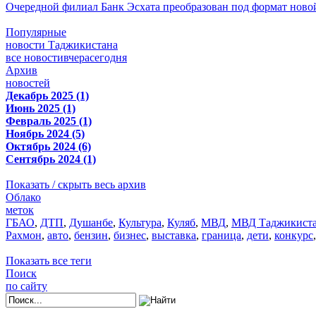
Очередной филиал Банк Эсхата преобразован под формат ново
Популярные
новости Таджикистана
все новости
вчера
сегодня
Архив
новостей
Декабрь 2025 (1)
Июнь 2025 (1)
Февраль 2025 (1)
Ноябрь 2024 (5)
Октябрь 2024 (6)
Сентябрь 2024 (1)
Показать / скрыть весь архив
Облако
меток
ГБАО
,
ДТП
,
Душанбе
,
Культура
,
Куляб
,
МВД
,
МВД Таджикист
Рахмон
,
авто
,
бензин
,
бизнес
,
выставка
,
граница
,
дети
,
конкурс
Показать все теги
Поиск
по сайту