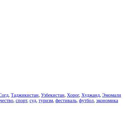
Согд
,
Таджикистан
,
Узбекистан
,
Хорог
,
Худжанд
,
Эмомали
чество
,
спорт
,
суд
,
туризм
,
фестиваль
,
футбол
,
экономика