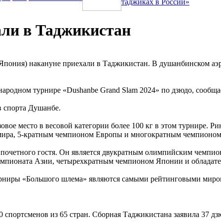
таджиках в России»
али в Таджикистан
Япония) накануне приехали в Таджикистан. В душанбинском аэр
ародном турнире «Dushanbe Grand Slam 2024» по дзюдо, сообща
в спорта Душанбе.
зовое место в весовой категории более 100 кг в этом турнире. 
м мира, 5-кратным чемпионом Европы и многократным чемпионо
 почетного гостя. Он является двукратным олимпийским чемпио
емпионата Азии, четырехкратным чемпионом Японии и обладателе
урниры «Большого шлема» являются самыми рейтинговыми мировы
0 спортсменов из 65 стран. Сборная Таджикистана заявила 37 д