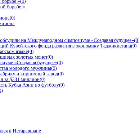
 борьбе!»
(0)
пиона
(0)
 обсудили на Международном симпозиуме «Создавая будущее»
(0
ций Кувейтского фонда развития в экономику Таджикистана
(0)
рабском языке
(0)
ьшивых золотых монет
(0)
зиуме «Создавая будущее»
(0)
йства молодого мужчины
(0)
фабрику и кирпичный завод
(0)
л за $331 миллион
(0)
сть Кубка Азии по футболу
(0)
0)
ылся в Истаравшане