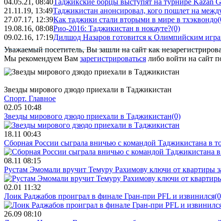
04.05.21, 08:40
Таджикские борцы выступят на турнире Kazan G
21.11.19, 13:49
Таджикистан анонсировал, кого пошлет на между
27.07.17, 12:39
Как таджики стали вторыми в мире в тхэквондо
(
19.08.16, 08:08
Рио-2016: Таджикистан в нокауте?
(0)
09.02.16, 17:19
Дилшод Назаров готовится к Олимпийским игра
Уважаемый посетитель, Вы зашли на сайт как незарегистриров
Мы рекомендуем Вам
зарегистрироваться
либо войти на сайт п
Звезды мирового дзюдо приехали в Таджикистан
Спорт.
Главное
02.05 10:48
Звезды мирового дзюдо приехали в Таджикистан
(0)
18.11 00:43
Сборная России сыграла вничью с командой Таджикистана в т
08.11 08:15
Рустам Эмомали вручит Темуру Рахимову ключи от квартиры з
02.01 11:32
Лоик Раджабов проиграл в финале Гран-при PFL и извинился
(0
26.09 08:10