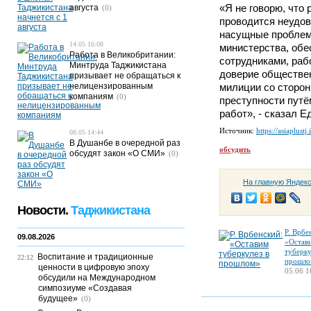
«Я не говорю, что
августа
(0)
проводится неудов
насущные проблем
14.05 16:08
министерства, об
Работа в Великобритании:
сотрудниками, раб
Минтруда Таджикистана
доверие обществе
призывает не обращаться к
нелицензированным
милиции со сторо
компаниям
(0)
преступности пут
работ», - сказал Е
Источник:
https://asiaplustj.
08.05 14:44
В Душанбе в очередной раз
обсудить
обсудят закон «О СМИ»
(0)
На главную Яндек
Новости.
Таджикистана
Р. Врбе
09.08.2026
«Остав
туберку
Воспитание и традиционные
22:12
прошло
ценности в цифровую эпоху
05.06 1
обсудили на Международном
симпозиуме «Создавая
будущее»
(0)