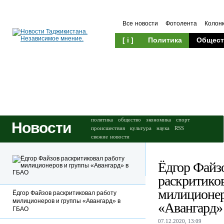
Все новости
Фотолента
Колон
[ i ]
Политика
Общест
Происшествия
Культура
политика
общество
экономика
спорт
Новости
происшествия
культура
наука
RSS
свежие новости
Ёдгор Файз
раскритико
милиционер
Ёдгор Файзов раскритиковал работу
милиционеров и группы «Авангард» в
«Авангард»
ГБАО
07.12.2020, 13:09