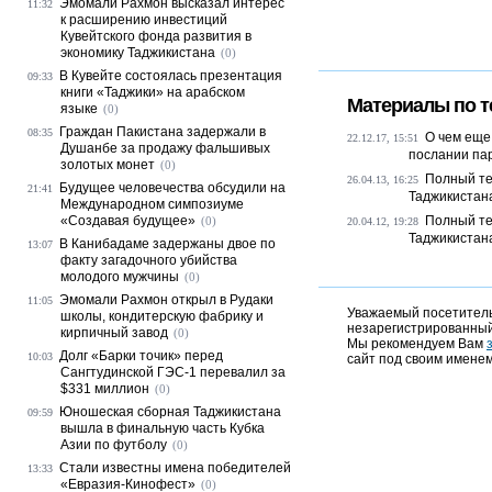
Эмомали Рахмон высказал интерес
11:32
к расширению инвестиций
Кувейтского фонда развития в
экономику Таджикистана
(0)
В Кувейте состоялась презентация
09:33
книги «Таджики» на арабском
Материалы по т
языке
(0)
Граждан Пакистана задержали в
08:35
О чем еще
22.12.17, 15:51
Душанбе за продажу фальшивых
послании па
золотых монет
(0)
Полный те
26.04.13, 16:25
Будущее человечества обсудили на
21:41
Таджикистан
Международном симпозиуме
«Создавая будущее»
Полный те
(0)
20.04.12, 19:28
Таджикистан
В Канибадаме задержаны двое по
13:07
факту загадочного убийства
молодого мужчины
(0)
Эмомали Рахмон открыл в Рудаки
11:05
Уважаемый посетитель,
школы, кондитерскую фабрику и
незарегистрированный
кирпичный завод
(0)
Мы рекомендуем Вам
Долг «Барки точик» перед
10:03
сайт под своим именем
Сангтудинской ГЭС-1 перевалил за
$331 миллион
(0)
Юношеская сборная Таджикистана
09:59
вышла в финальную часть Кубка
Азии по футболу
(0)
Стали известны имена победителей
13:33
«Евразия-Кинофест»
(0)