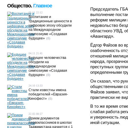
Общество.
Главное
Председатель ГБА
05.11 22:12
выполнение поста
Воспитание и
реформе милиции н
традиционные ценности в
недовольство без
цифровую эпоху обсудили
на Международном
областного УВД, о
симпозиуме «Создавая
«Авангард».
будущее»
(0)
Ёдгор Файзов во 
озабоченность от
04.11 21:41
отношений милици
Будущее человечества
народа, прозрачно
обсудили на
Международном
преступных группи
симпозиуме «Создавая
определенными гр
будущее»
(0)
Он сказал, что ру
24.10 13:33
общественными сов
Стали известны имена
Файзов заявил, чт
победителей «Евразия-
практически не ви
Кинофест»
(0)
В то же время отм
слабая работа рег
22.05 08:57
и уверенность люд
Прием документов
иной ситуации.
первоклассников в школах
Таджикистана начнется с 1