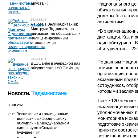
августа
Национального це
(0)
обязательные прав
должны быть в мас
14.05 16:08
антисептики.
Работа в Великобритании:
Минтруда Таджикистана
«В экзаменационн
призывает не обращаться к
дистанция. Как и 
нелицензированным
один абитуриент. 
компаниям
(0)
абитуриентов – 220
08.05 14:44
По данным Национа
В Душанбе в очередной раз
помимо основного 
обсудят закон «О СМИ»
(0)
организации, пров
экзаменами привл
сотрудников, отоб
которыми заключен
Новости.
Таджикистана
Также 120 человек
06.08.2026
экзаменационные 
уполномоченных п
Воспитание и традиционные
22:12
мониторинга и ока
ценности в цифровую эпоху
обсудили на Международном
подготовке экзаме
симпозиуме «Создавая
принятия соответ
будущее»
(0)
возникновения про