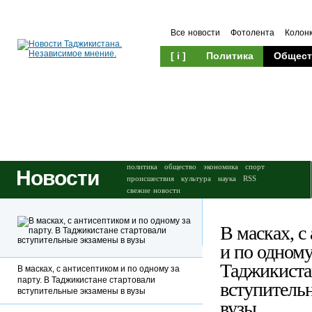
Все новости
Фотолента
Колон
[ i ]
Политика
Общест
Происшествия
Культура
политика
общество
экономика
спорт
Новости
происшествия
культура
наука
RSS
свежие новости
В масках, с
и по одному
Таджикиста
В масках, с антисептиком и по одному за
парту. В Таджикистане стартовали
вступитель
вступительные экзамены в вузы
вузы