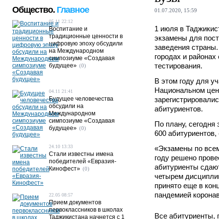
Общество.
Главное
01.07.2020, 15:59
05.11 22:12
1 июля в Таджикис
Воспитание и
традиционные ценности в
экзамены для пос
цифровую эпоху обсудили
заведения страны.
на Международном
городах и районах
симпозиуме «Создавая
тестирования.
будущее»
(0)
В этом году для уч
Национальном цен
04.11 21:41
Будущее человечества
зарегистрировалис
обсудили на
абитуриентов.
Международном
симпозиуме «Создавая
По плану, сегодня
будущее»
(0)
600 абитуриентов,
24.10 13:33
«Экзамены по всем
Стали известны имена
году решено провес
победителей «Евразия-
абитуриенты сдают
Кинофест»
(0)
четырем дисципли
принято еще в конц
пандемией коронав
22.05 08:57
Прием документов
первоклассников в школах
Все абитуриенты, 
Таджикистана начнется с 1