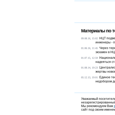
Материалы по т
НЦТ подве
09.08.16, 15:02
инженеры - п
Через терн
01.06.16, 11:45
экзамен в Н
Националь
01.07.15, 12:59
надеяться с
Централиз
01.08.14, 19:23
жертвы ново
Единое те
05.12.13, 19:01
недобором д
Уважаемый посетитель,
незарегистрированный
Мы рекомендуем Вам
сайт под своим именем