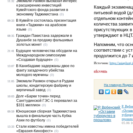
Эмомали Рахмон высказал интерес
11:32
к расширению инвестиций
Каждый экзаменац
Кувейтского фонда развития в
питьевой водой (д
экономику Таджикистана
(0)
отдельном контейн
В Кувейте состоялась презентация
09:33
количества заявит
книги «Таджики» на арабском
присутствующих в
языке
(0)
утверждают в НЦТ
Граждан Пакистана задержали в
08:35
Душанбе за продажу фальшивых
Напомним, что осн
золотых монет
(0)
соответствии с ус
Будущее человечества обсудили на
21:41
Международном симпозиуме
продолжится до 7 
«Создавая будущее»
(0)
Источник:
https://asiaplustj.
В Канибадаме задержаны двое по
13:07
факту загадочного убийства
обсудить
молодого мужчины
(0)
Эмомали Рахмон открыл в Рудаки
11:05
На главную Яндек
школы, кондитерскую фабрику и
кирпичный завод
(0)
Долг «Барки точик» перед
10:03
Сангтудинской ГЭС-1 перевалил за
$331 миллион
(0)
Р. Врбе
«Остав
Юношеская сборная Таджикистана
09:59
туберку
вышла в финальную часть Кубка
прошло
Азии по футболу
(0)
05.06 1
Стали известны имена победителей
13:33
«Евразия-Кинофест»
(0)