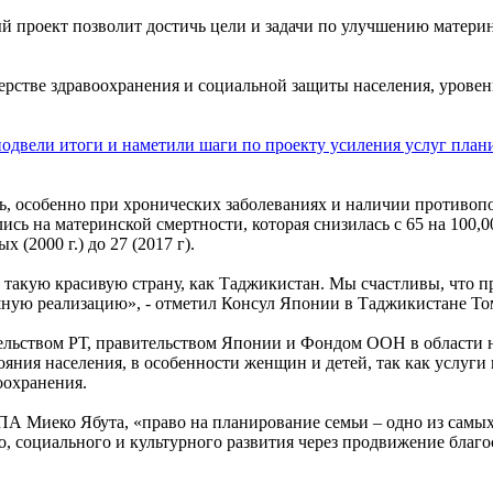
 проект позволит достичь цели и задачи по улучшению материн
стве здравоохранения и социальной защиты населения, уровень 
, особенно при хронических заболеваниях и наличии противопо
ь на материнской смертности, которая снизилась с 65 на 100,000
(2000 г.) до 27 (2017 г).
в такую красивую страну, как Таджикистан. Мы счастливы, что п
шную реализацию», - отметил Консул Японии в Таджикистане То
тельством РТ, правительством Японии и Фондом ООН в области 
ояния населения, в особенности женщин и детей, так как услу
оохранения.
 Миеко Ябута, «право на планирование семьи – одно из самых 
, социального и культурного развития через продвижение благо