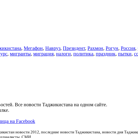
икистана
,
Мегафон
,
Навруз
,
Президент
,
Рахмон
,
Рогун
,
Россия
,
курс
,
мигранты
,
миграция
,
налоги
,
политика
,
праздник
,
пытки
,
с
остей. Все новости Таджикистана на одном сайте.
лке.
ица на Facebook
икистан новости 2012, последние новости Таджикистана, новости дня Таджики
 журналисты, СМИ