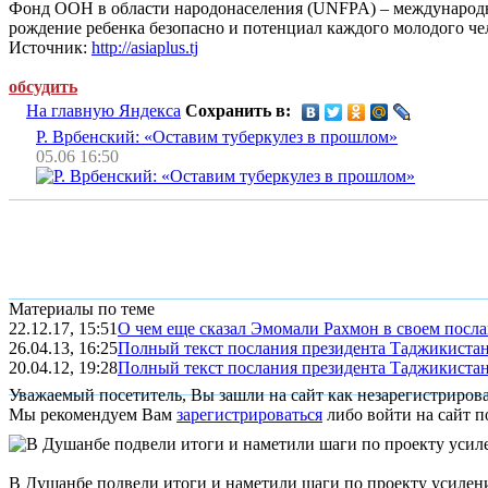
Фонд ООН в области народонаселения (UNFPA) – международно
рождение ребенка безопасно и потенциал каждого молодого чел
Источник:
http://asiaplus.tj
обсудить
На главную Яндекса
Сохранить в:
Р. Врбенский: «Оставим туберкулез в прошлом»
05.06 16:50
Материалы по теме
22.12.17, 15:51
О чем еще сказал Эмомали Рахмон в своем посл
26.04.13, 16:25
Полный текст послания президента Таджикиста
20.04.12, 19:28
Полный текст послания президента Таджикиста
Уважаемый посетитель, Вы зашли на сайт как незарегистриров
Мы рекомендуем Вам
зарегистрироваться
либо войти на сайт п
В Душанбе подвели итоги и наметили шаги по проекту усилен