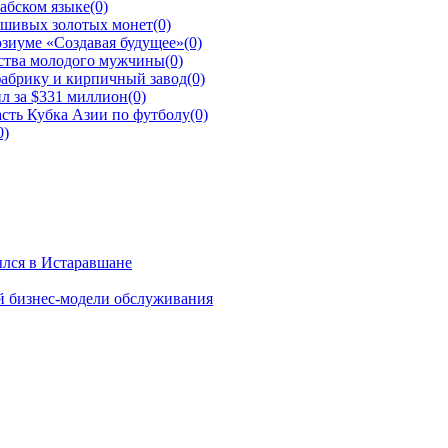
рабском языке
(0)
ьшивых золотых монет
(0)
зиуме «Создавая будущее»
(0)
йства молодого мужчины
(0)
фабрику и кирпичный завод
(0)
л за $331 миллион
(0)
сть Кубка Азии по футболу
(0)
0)
ылся в Истаравшане
й бизнес-модели обслуживания