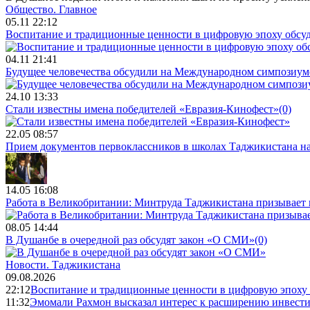
Общество.
Главное
05.11 22:12
Воспитание и традиционные ценности в цифровую эпоху обсу
04.11 21:41
Будущее человечества обсудили на Международном симпозиум
24.10 13:33
Стали известны имена победителей «Евразия-Кинофест»
(0)
22.05 08:57
Прием документов первоклассников в школах Таджикистана нач
14.05 16:08
Работа в Великобритании: Минтруда Таджикистана призывает
08.05 14:44
В Душанбе в очередной раз обсудят закон «О СМИ»
(0)
Новости.
Таджикистана
09.08.2026
22:12
Воспитание и традиционные ценности в цифровую эпоху
11:32
Эмомали Рахмон высказал интерес к расширению инвести