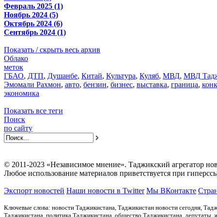
Февраль 2025 (1)
Ноябрь 2024 (5)
Октябрь 2024 (6)
Сентябрь 2024 (1)
Показать / скрыть весь архив
Облако
меток
ГБАО
,
ДТП
,
Душанбе
,
Китай
,
Культура
,
Куляб
,
МВД
,
МВД Тадж
Эмомали Рахмон
,
авто
,
бензин
,
бизнес
,
выставка
,
граница
,
кон
экономика
Показать все теги
Поиск
по сайту
© 2011-2023 «Независимое мнение». Таджикский агрегатор нов
Любое использование материалов приветствуется при гиперссы
Экспорт новостей
Наши новости в Twitter
Мы ВКонтакте
Стран
Ключевые слова: новости Таджикистана, Таджикистан новости сегодня, Тадж
Таджикистана, политика Таджикистана, общество Таджикистана, депутаты,