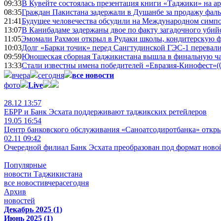
09:33
В Кувейте состоялась презентация книги «Таджики» на а
08:35
Граждан Пакистана задержали в Душанбе за продажу фал
21:41
Будущее человечества обсудили на Международном симпо
13:07
В Канибадаме задержаны двое по факту загадочного уби
11:05
Эмомали Рахмон открыл в Рудаки школы, кондитерскую 
10:03
Долг «Барки точик» перед Сангтудинской ГЭС-1 перевали
09:59
Юношеская сборная Таджикистана вышла в финальную ча
13:33
Стали известны имена победителей «Евразия-Кинофест»
(
вчера
сегодня
все новости
фото
Live
28.12 13:57
ЕБРР и Банк Эсхата поддерживают таджикских ретейлеров
19.05 16:54
Центр банковского обслуживания «Саноатсодиротбанка» откр
02.11 09:42
Очередной филиал Банк Эсхата преобразован под формат ново
Популярные
новости Таджикистана
все новости
вчера
сегодня
Архив
новостей
Декабрь 2025 (1)
Июнь 2025 (1)