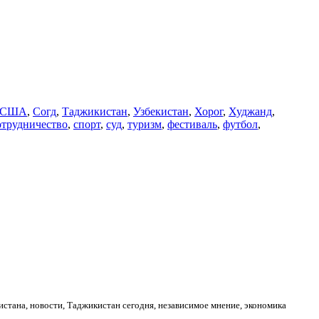
США
,
Согд
,
Таджикистан
,
Узбекистан
,
Хорог
,
Худжанд
,
отрудничество
,
спорт
,
суд
,
туризм
,
фестиваль
,
футбол
,
стана, новости, Таджикистан сегодня, независимое мнение, экономика