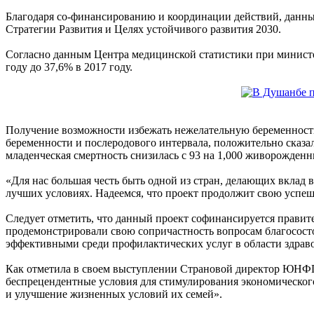
Благодаря со-финансированию и координации действий, данный
Стратегии Развития и Целях устойчивого развития 2030.
Согласно данным Центра медицинской статистики при министер
году до 37,6% в 2017 году.
Получение возможности избежать нежелательную беременность
беременности и послеродового интервала, положительно сказалис
младенческая смертность снизилась с 93 на 1,000 живорожденных 
«Для нас большая честь быть одной из стран, делающих вклад 
лучших условиях. Надеемся, что проект продолжит свою успе
Следует отметить, что данный проект софинансируется прави
продемонстрировали свою сопричастность вопросам благосост
эффективными среди профилактических услуг в области здрав
Как отметила в своем выступлении Страновой директор ЮНФПА
беспрецендентные условия для стимулирования экономического
и улучшение жизненных условий их семей».