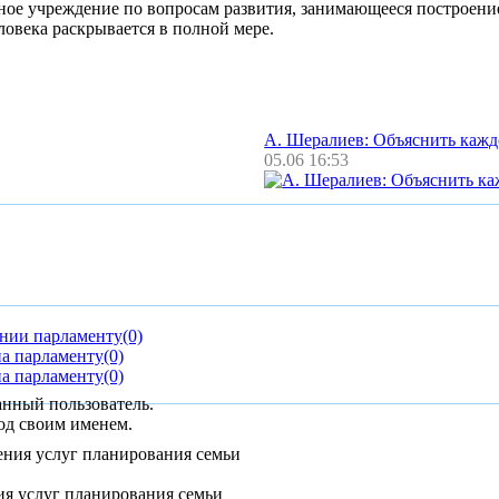
е учреждение по вопросам развития, занимающееся построением
овека раскрывается в полной мере.
А. Шералиев: Объяснить каж
05.06 16:53
ании парламенту
(0)
на парламенту
(0)
на парламенту
(0)
анный пользователь.
од своим именем.
ия услуг планирования семьи