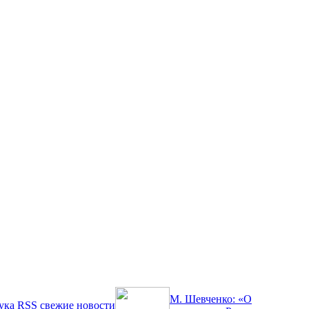
М. Шевченко: «О
ука
RSS
свежие новости