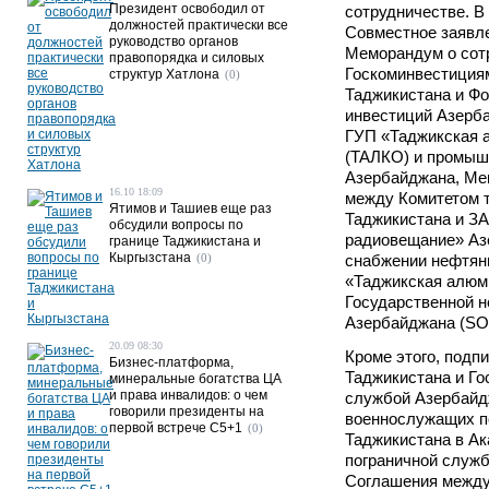
Президент освободил от
сотрудничестве. В
должностей практически все
Совместное заявле
руководство органов
Меморандум о сот
правопорядка и силовых
Госкоминвестиция
структур Хатлона
(0)
Таджикистана и Фо
инвестиций Азерб
ГУП «Таджикская 
(ТАЛКО) и промыш
Азербайджана, Ме
16.10 18:09
между Комитетом 
Ятимов и Ташиев еще раз
Таджикистана и З
обсудили вопросы по
радиовещание» Аз
границе Таджикистана и
Кыргызстана
(0)
снабжении нефтян
«Таджикская алюм
Государственной 
Азербайджана (SO
20.09 08:30
Кроме этого, под
Бизнес-платформа,
Таджикистана и Го
минеральные богатства ЦА
и права инвалидов: о чем
службой Азербайд
говорили президенты на
военнослужащих п
первой встрече C5+1
(0)
Таджикистана в А
пограничной служб
Соглашения между