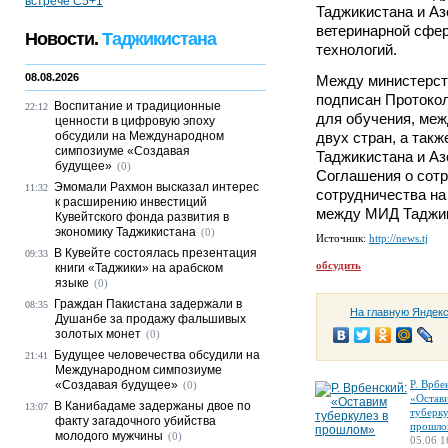
Таджикистана и Аз
ветеринарной сфе
Новости.
Таджикистана
технологий.
08.08.2026
Между министерст
подписан Протокол
Воспитание и традиционные
22:12
для обучения, ме
ценности в цифровую эпоху
обсудили на Международном
двух стран, а так
симпозиуме «Создавая
Таджикистана и А
будущее»
(0)
Соглашения о сотр
Эмомали Рахмон высказал интерес
11:32
сотрудничества на
к расширению инвестиций
между МИД Таджик
Кувейтского фонда развития в
экономику Таджикистана
(0)
Источник:
http://news.tj
В Кувейте состоялась презентация
09:33
обсудить
книги «Таджики» на арабском
языке
(0)
Граждан Пакистана задержали в
08:35
На главную Яндек
Душанбе за продажу фальшивых
золотых монет
(0)
Будущее человечества обсудили на
21:41
Международном симпозиуме
«Создавая будущее»
Р. Врбе
(0)
«Остав
В Канибадаме задержаны двое по
13:07
туберку
факту загадочного убийства
прошло
молодого мужчины
(0)
05.06 1