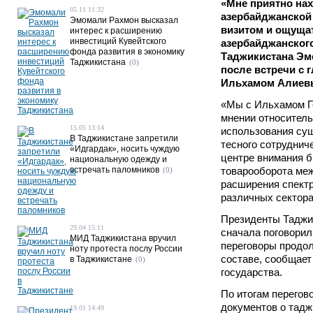
«Мне приятно на
05.11 11:32
азербайджанской
Эмомали Рахмон высказал
визитом и ощуща
интерес к расширению
инвестиций Кувейтского
азербайджанского
фонда развития в экономику
Таджикистана Эм
Таджикистана
(0)
после встречи с 
Ильхамом Алиев
«Мы с Ильхамом Г
мнении относитель
15.05 13:14
использования су
В Таджикистане запретили
тесного сотруднич
«Идгардак», носить чуждую
центре внимания 
национальную одежду и
встречать паломников
товарооборота ме
(0)
расширения спектр
различных секторах
Президенты Таджи
29.04 15:11
сначала поговорили
МИД Таджикистана вручил
переговоры продо
ноту протеста послу России
составе, сообщает
в Таджикистане
(0)
государства.
По итогам перегов
документов о тад
19.01 14:49