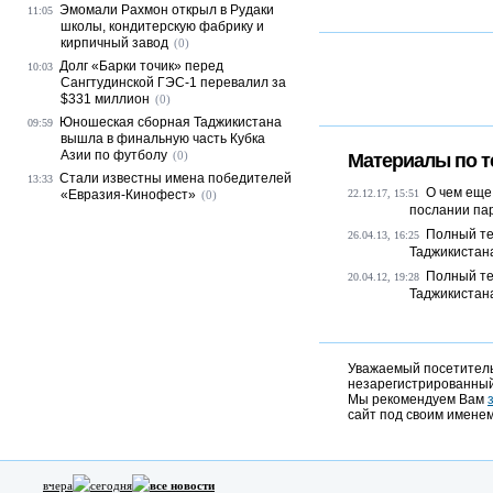
Эмомали Рахмон открыл в Рудаки
11:05
школы, кондитерскую фабрику и
кирпичный завод
(0)
Долг «Барки точик» перед
10:03
Сангтудинской ГЭС-1 перевалил за
$331 миллион
(0)
Юношеская сборная Таджикистана
09:59
вышла в финальную часть Кубка
Азии по футболу
(0)
Материалы по т
Стали известны имена победителей
13:33
О чем еще
«Евразия-Кинофест»
22.12.17, 15:51
(0)
послании па
Полный те
26.04.13, 16:25
Таджикистан
Полный те
20.04.12, 19:28
Таджикистан
Уважаемый посетитель,
незарегистрированный
Мы рекомендуем Вам
сайт под своим именем
вчера
сегодня
все новости