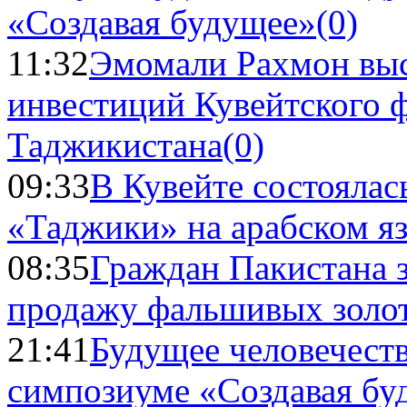
«Создавая будущее»
(0)
11:32
Эмомали Рахмон выс
инвестиций Кувейтского ф
Таджикистана
(0)
09:33
В Кувейте состоялас
«Таджики» на арабском я
08:35
Граждан Пакистана 
продажу фальшивых золо
21:41
Будущее человечест
симпозиуме «Создавая бу