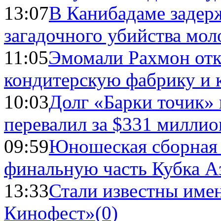
13:07
В Канибадаме задер
загадочного убийства мо
11:05
Эмомали Рахмон отк
кондитерскую фабрику и 
10:03
Долг «Барки точик»
перевалил за $331 миллио
09:59
Юношеская сборная
финальную часть Кубка А
13:33
Стали известны имен
Кинофест»
(0)