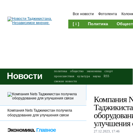
Все новости
Фотолента
Колон
[ i ]
Политика
Общест
Происшествия
Культура
политика
общество
экономика
спорт
Новости
происшествия
культура
наука
RSS
свежие новости
Компания N
Таджикиста
Компания Nets Таджикистан получила
оборудован
оборудование для улучшения связи
улучшения 
Экономика.
Главное
27.12.2023, 17:46