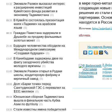
в мире горно-мета
Эмомали Рахмон высказал интерес
11:32
к расширению инвестиций
создающая новые 
Кувейтского фонда развития в
решения из стали 
экономику Таджикистана
(0)
партнерами. Осно
В Кувейте состоялась презентация
09:33
находятся в Росси
книги «Таджики» на арабском
языке
(0)
Источник:
https://asiaplustj.
Граждан Пакистана задержали в
08:35
обсудить
Душанбе за продажу фальшивых
золотых монет
(0)
Будущее человечества обсудили на
21:41
На главную Яндек
Международном симпозиуме
«Создавая будущее»
(0)
В Канибадаме задержаны двое по
13:07
факту загадочного убийства
Р. Врбе
молодого мужчины
(0)
«Остав
Эмомали Рахмон открыл в Рудаки
11:05
туберку
школы, кондитерскую фабрику и
прошло
кирпичный завод
(0)
05.06 1
Долг «Барки точик» перед
10:03
Сангтудинской ГЭС-1 перевалил за
$331 миллион
(0)
Юношеская сборная Таджикистана
09:59
вышла в финальную часть Кубка
Азии по футболу
(0)
Стали известны имена победителей
13:33