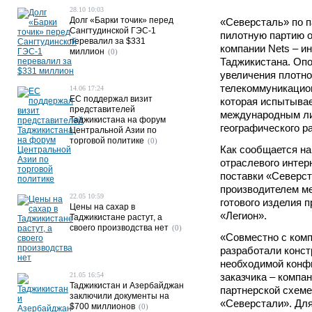
28.10 10:03
Долг «Барки точик» перед
«Северсталь» по п
Сангтудинской ГЭС-1
пилотную партию о
перевалил за $331
компании Nets – и
миллион
(0)
Таджикистана. Опо
увеличения плотно
телекоммуникацио
14.06 17:24
ЕС поддержал визит
которая испытывае
представителей
международным ли
Таджикистана на форум
географического р
Центральной Азии по
торговой политике
(0)
Как сообщается на
отраслевого интер
поставки «Северс
производителем ме
22.05 10:59
готового изделия 
Цены на сахар в
«Легион».
Таджикистане растут, а
своего производства нет
(0)
«Совместно с ком
разработали конст
необходимой конфи
21.05 16:54
заказчика – компан
Таджикистан и Азербайджан
партнерской схеме
заключили документы на
«Северстали». Для
$700 миллионов
(0)