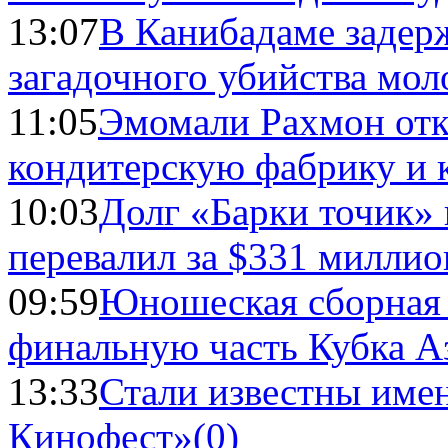
13:07
В Канибадаме задер
загадочного убийства мо
11:05
Эмомали Рахмон отк
кондитерскую фабрику и 
10:03
Долг «Барки точик»
перевалил за $331 миллио
09:59
Юношеская сборная
финальную часть Кубка А
13:33
Стали известны имен
Кинофест»
(0)