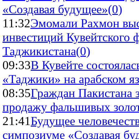
«Создавая будущее»
(0)
11:32
Эмомали Рахмон выс
инвестиций Кувейтского ф
Таджикистана
(0)
09:33
В Кувейте состоялас
«Таджики» на арабском я
08:35
Граждан Пакистана 
продажу фальшивых золо
21:41
Будущее человечест
симпозиуме «Создавая бу