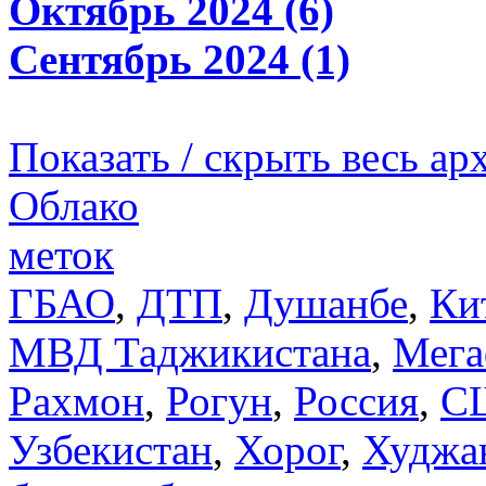
Октябрь 2024 (6)
Сентябрь 2024 (1)
Показать / скрыть весь ар
Облако
меток
ГБАО
,
ДТП
,
Душанбе
,
Ки
МВД Таджикистана
,
Мега
Рахмон
,
Рогун
,
Россия
,
С
Узбекистан
,
Хорог
,
Худжа