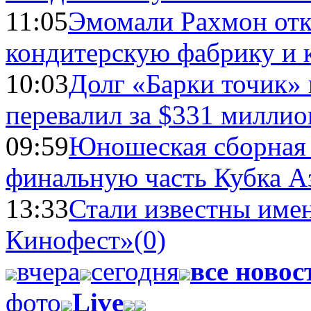
11:05
Эмомали Рахмон отк
кондитерскую фабрику и 
10:03
Долг «Барки точик»
перевалил за $331 миллио
09:59
Юношеская сборная
финальную часть Кубка А
13:33
Стали известны имен
Кинофест»
(0)
вчера
сегодня
все новос
фото
Live