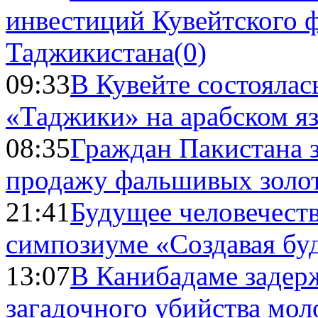
инвестиций Кувейтского ф
Таджикистана
(0)
09:33
В Кувейте состоялас
«Таджики» на арабском я
08:35
Граждан Пакистана 
продажу фальшивых золо
21:41
Будущее человечест
симпозиуме «Создавая бу
13:07
В Канибадаме задер
загадочного убийства мо