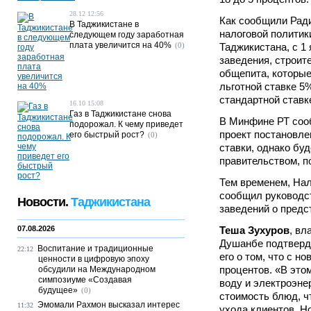
28.12 12:56
Как сообщили Рад
В Таджикистане в
налоговой полити
следующем году заработная
плата увеличится на 40%
(0)
Таджикистана, с 1
заведения, строит
общепита, которы
льготной ставке 5%
стандартной ставк
16.10 15:08
Газ в Таджикистане снова
В Минфине РТ сооб
подорожал. К чему приведет
проект постановле
его быстрый рост?
(0)
ставки, однако буд
правительством, п
Тем временем, Нал
сообщил руководст
Новости.
Таджикистана
заведений о предс
07.08.2026
Теша Зухуров
, вл
Душанбе подтверди
Воспитание и традиционные
22:12
его о том, что с н
ценности в цифровую эпоху
процентов. «В это
обсудили на Международном
симпозиуме «Создавая
воду и электроэн
будущее»
(0)
стоимость блюд, ч
Эмомали Рахмон высказал интерес
11:32
ухода клиентов. Н