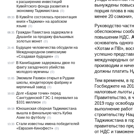
к расширению инвестиций
вынуждены повыси
Кувейтского фонда развития в
порция плова в на
экономику Таджикистана
(0)
менее 20 сомони»,
В Кувейте состоялась презентация
09:33
книги «Таджики» на арабском
Руководство частн
языке
(0)
обеспокоены сооб
Граждан Пакистана задержали в
08:35
повышении НДС.
А
Душанбе за продажу фальшивых
золотых монет
(0)
основатель одного
Будущее человечества обсудили на
«Хотам и ПВ», вос
21:41
Международном симпозиуме
успешно представ
«Создавая будущее»
(0)
международных ол
В Канибадаме задержаны двое по
13:07
производим и ничег
факту загадочного убийства
должны платить НД
молодого мужчины
(0)
Эмомали Рахмон открыл в Рудаки
11:05
Тем временем, в п
школы, кондитерскую фабрику и
Госбюджете на 201
кирпичный завод
(0)
налоговые льготы 
Долг «Барки точик» перед
10:03
Правительство, в 
Сангтудинской ГЭС-1 перевалил за
$331 миллион
(0)
2019 году освобод
выполнение работ 
Юношеская сборная Таджикистана
09:59
вышла в финальную часть Кубка
строительству Нац
Азии по футболу
(0)
Таджикистана в го
Стали известны имена победителей
13:33
правительство пре
«Евразия-Кинофест»
(0)
от НДС и таможенн