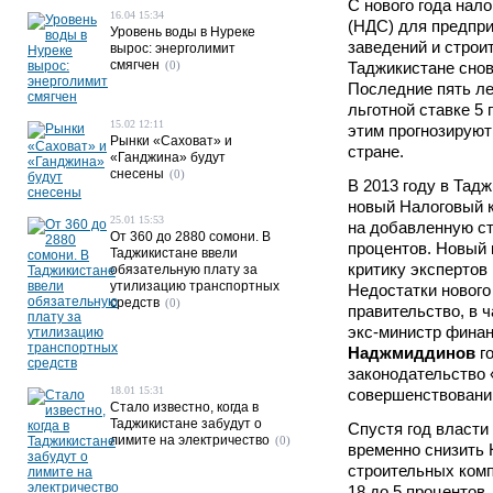
С нового года нал
16.04 15:34
(НДС) для предпр
Уровень воды в Нуреке
заведений и строи
вырос: энерголимит
смягчен
(0)
Таджикистане снов
Последние пять ле
льготной ставке 5 
15.02 12:11
этим прогнозируют
Рынки «Саховат» и
стране.
«Ганджина» будут
снесены
(0)
В 2013 году в Тад
новый Налоговый к
25.01 15:53
на добавленную ст
От 360 до 2880 сомони. В
процентов. Новый 
Таджикистане ввели
критику экспертов
обязательную плату за
утилизацию транспортных
Недостатки нового
средств
(0)
правительство, в ч
экс-министр фина
Наджмиддинов
го
законодательство 
18.01 15:31
совершенствовани
Стало известно, когда в
Таджикистане забудут о
Спустя год власти
лимите на электричество
(0)
временно снизить
строительных комп
18 до 5 процентов.