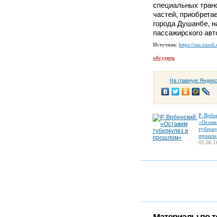
специальных транс
частей, приобрета
города Душанбе, 
пассажирского авт
Источник:
https://rus.ozodi
обсудить
На главную Яндек
Р. Врбе
«Остав
туберку
прошло
05.06 1