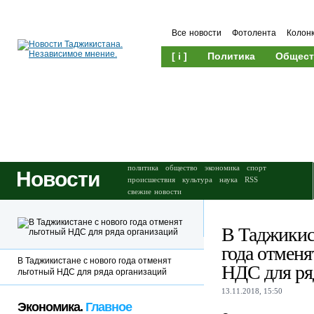
Все новости
Фотолента
Колон
[ i ]
Политика
Общест
Происшествия
Культура
политика
общество
экономика
спорт
Новости
происшествия
культура
наука
RSS
свежие новости
В Таджикис
года отменя
В Таджикистане с нового года отменят
НДС для ря
льготный НДС для ряда организаций
13.11.2018, 15:50
Экономика.
Главное