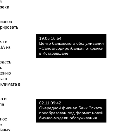
я
реки
лионов
трировать
19.05 16:54
ил в
Центр банковского обслуживания
ША из
«Саноатсодиротбанка» открылся
в Истаравшане
 здесь
.
жению
та в
 климата в
а и
02.11 09:42
ла
Очередной филиал Банк Эсхата
преобразован под формат новой
бизнес-модели обслуживания
нное
е
ийных