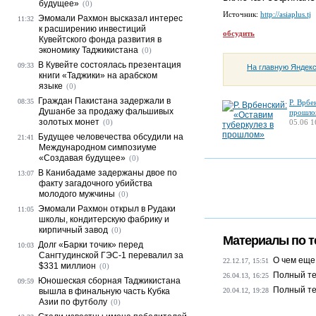
будущее»
(0)
Источник:
http://asiaplus.tj
Эмомали Рахмон высказал интерес
11:32
к расширению инвестиций
обсудить
Кувейтского фонда развития в
экономику Таджикистана
(0)
В Кувейте состоялась презентация
09:33
На главную Яндек
книги «Таджики» на арабском
языке
(0)
Граждан Пакистана задержали в
08:35
Р. Врбе
Душанбе за продажу фальшивых
прошло
золотых монет
(0)
05.06 1
Будущее человечества обсудили на
21:41
Международном симпозиуме
«Создавая будущее»
(0)
В Канибадаме задержаны двое по
13:07
факту загадочного убийства
молодого мужчины
(0)
Эмомали Рахмон открыл в Рудаки
11:05
школы, кондитерскую фабрику и
кирпичный завод
(0)
Материалы по т
Долг «Барки точик» перед
10:03
Сангтудинской ГЭС-1 перевалил за
О чем еще
22.12.17, 15:51
$331 миллион
(0)
Полный те
26.04.13, 16:25
Юношеская сборная Таджикистана
09:59
Полный те
вышла в финальную часть Кубка
20.04.12, 19:28
Азии по футболу
(0)