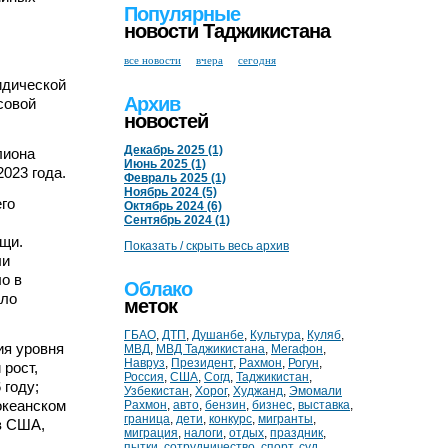
Популярные
новости Таджикистана
все новости
вчера
сегодня
идической
Архив
совой
новостей
Декабрь 2025 (1)
лиона
Июнь 2025 (1)
023 года.
Февраль 2025 (1)
Ноябрь 2024 (5)
го
Октябрь 2024 (6)
Сентябрь 2024 (1)
ощи.
Показать / скрыть весь архив
ли
о в
Облако
ало
меток
ГБАО
,
ДТП
,
Душанбе
,
Культура
,
Куляб
,
ия уровня
МВД
,
МВД Таджикистана
,
Мегафон
,
Навруз
,
Президент
,
Рахмон
,
Рогун
,
рост,
Россия
,
США
,
Согд
,
Таджикистан
,
 году;
Узбекистан
,
Хорог
,
Худжанд
,
Эмомали
океанском
Рахмон
,
авто
,
бензин
,
бизнес
,
выставка
,
граница
,
дети
,
конкурс
,
мигранты
,
в США,
миграция
,
налоги
,
отдых
,
праздник
,
пытки
,
сотрудничество
,
спорт
,
суд
,