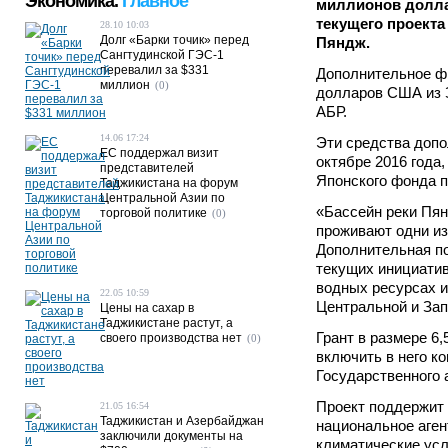
Экономика.
Главное
миллионов долла
текущего проект
28.10 10:03
Долг «Барки точик» перед
Пяндж.
Сангтудинской ГЭС-1
перевалил за $331
Дополнительное фи
миллион
(0)
долларов США из З
АБР.
14.06 17:24
Эти средства допо
ЕС поддержал визит
октябре 2016 года
представителей
Японского фонда п
Таджикистана на форум
Центральной Азии по
«Бассейн реки Пян
торговой политике
(0)
проживают одни из
Дополнительная п
текущих инициатив
водных ресурсах и
22.05 10:59
Центральной и Зап
Цены на сахар в
Таджикистане растут, а
Грант в размере 6
своего производства нет
(0)
включить в него к
Государственного 
Проект поддержит 
21.05 16:54
Таджикистан и Азербайджан
национальное аген
заключили документы на
климатические усл