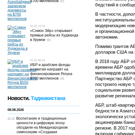
$700 миллионов
(0)
бедствий в сообще
В частности, доп
институциональные
модернизацию ново
02.05 16:54
«Сомон Эйр» открывает
и организационно
прямые рейсы из Худжанда
автономии.
в Урумчи
(0)
Помимо грантов АБ
долларов США на э
02.05 08:44
В 2018 году АБР о
ИБР и арабские фонды
времени АБР одоб
развития направят на
миллиардов доллар
финансирование Рогуна
Партнерство АБР с
$550 миллионов
(0)
построило новую т
социальном развит
развитие регионал
Новости.
Таджикистана
АБР, штаб-квартир
08.08.2026
бедности в Азиатс
экологически усто
Воспитание и традиционные
22:12
акционерами банка
ценности в цифровую эпоху
обсудили на Международном
регионе. В 2017 г
симпозиуме «Создавая
включая софинанс