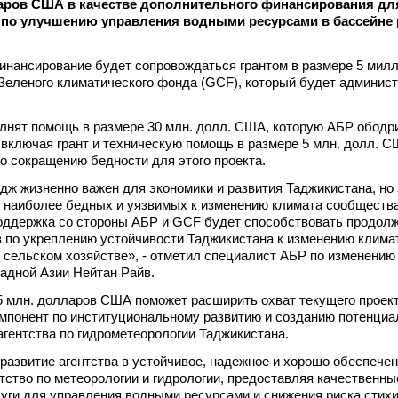
ров США в качестве дополнительного финансирования дл
а по улучшению управления водными ресурсами в бассейне 
нансирование будет сопровождаться грантом в размере 5 мил
еленого климатического фонда (GCF), который будет админис
лнят помощь в размере 30 млн. долл. США, которую АБР ободр
, включая грант и техническую помощь в размере 5 млн. долл. С
о сокращению бедности для этого проекта.
дж жизненно важен для экономики и развития Таджикистана, но
 наиболее бедных и уязвимых к изменению климата сообщества
оддержка со стороны АБР и GCF будет способствовать продол
 по укреплению устойчивости Таджикистана к изменению клима
 сельском хозяйстве», - отметил специалист АБР по изменению
адной Азии Нейтан Райв.
,5 млн. долларов США поможет расширить охват текущего проект
омпонент по институциональному развитию и созданию потенциа
агентства по гидрометеорологии Таджикистана.
развитие агентства в устойчивое, надежное и хорошо обеспече
тство по метеорологии и гидрологии, предоставляя качественны
уги для управления водными ресурсами и снижения риска стих