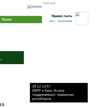
08.08 10:03
Привет, гость
Наука
вход
регистрация
и»
28.12 13:57
ЕБРР и Банк Эсхата
поддерживают таджикских
ретейлеров
6,5