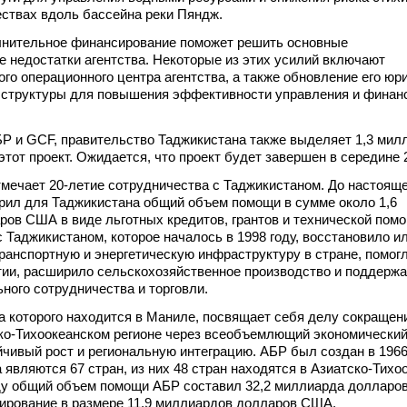
ствах вдоль бассейна реки Пяндж.
олнительное финансирование поможет решить основные
 недостатки агентства. Некоторые из этих усилий включают
го операционного центра агентства, а также обновление его юр
й структуры для повышения эффективности управления и финан
Р и GCF, правительство Таджикистана также выделяет 1,3 мил
тот проект. Ожидается, что проект будет завершен в середине 2
тмечает 20-летие сотрудничества с Таджикистаном. До настояще
рил для Таджикистана общий объем помощи в сумме около 1,6
ов США в виде льготных кредитов, грантов и технической пом
 Таджикистаном, которое началось в 1998 году, восстановило и
ранспортную и энергетическую инфраструктуру в стране, помогл
ии, расширило сельскохозяйственное производство и поддерж
ьного сотрудничества и торговли.
а которого находится в Маниле, посвящает себя делу сокращен
ко-Тихоокеанском регионе через всеобъемлющий экономический 
йчивый рост и региональную интеграцию. АБР был создан в 1966
 являются 67 стран, из них 48 стран находятся в Азиатско-Тихо
оду общий объем помощи АБР составил 32,2 миллиарда долларо
ирование в размере 11,9 миллиардов долларов США.