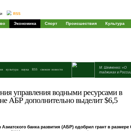
ки
RSS
во
Экономика
Спорт
Происшествия
Культура
М. Шевченко: «О
ия
культура
наука
RSS
свежие новости
таджиках в Росси
ния управления водными ресурсами в
не АБР дополнительно выделит $6,5
 Азиатского банка развития (АБР) одобрил грант в размере 