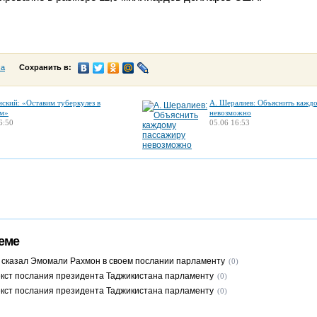
са
Сохранить в:
нский: «Оставим туберкулез в
А. Шералиев: Объяснить кажд
м»
невозможно
6:50
05.06 16:53
еме
 сказал Эмомали Рахмон в своем послании парламенту
(0)
кст послания президента Таджикистана парламенту
(0)
кст послания президента Таджикистана парламенту
(0)