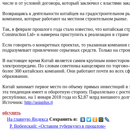
числе и от условий договора, который заключил с властями зак
Возвращаясь к деятельности китайцев на градостроительном 
компании, которые работают на местном строительном рынке.
Так, в феврале прошлого года стало известно, что китайская ст
Construction Ltd» и намерена приступить к реализации в стра
Если говорить о конкретных проектах, то указанная компания 
подразумевает привлечение серьезных средств. Только на стро
В настоящее время Китай является самим крупным инвестором 
электропередачи. По словам советника канцелярии по торгово
более 300 китайских компаний. Они работают почти во всех с
образовании.
Китай занимает первое место по объему прямых инвестиций в 
эта тенденция имеет и оборотную сторону. Параллельно с рос
республики, на 1 января 2018 года из $2,87 млрд внешнего дол
Источник:
http://asiaplus.tj
обсудить
На главную Яндекса
Сохранить в:
Р. Врбенский: «Оставим туберкулез в прошлом»