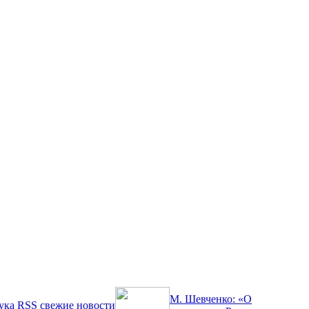
М. Шевченко: «О
ука
RSS
свежие новости