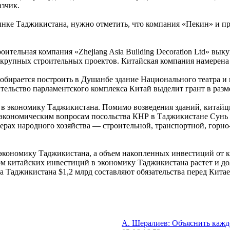
азчик.
рынке Таджикистана, нужно отметить, что компания «Пекин» и 
роительная компания «Zhejiang Asia Building Decoration Ltd» вы
не крупных строительных проектов. Китайская компания намерен
собирается построить в Душанбе здание Национального театра и
ительство парламентского комплекса Китай выделит грант в разм
в экономику Таджикистана. Помимо возведения зданий, китайцы
-экономическим вопросам посольства КНР в Таджикистане Сунь 
ферах народного хозяйства — строительной, транспортной, горн
экономику Таджикистана, а объем накопленных инвестиций от ки
том китайских инвестиций в экономику Таджикистана растет и 
га Таджикистана $1,2 млрд составляют обязательства перед Китае
А. Шералиев: Объяснить каж