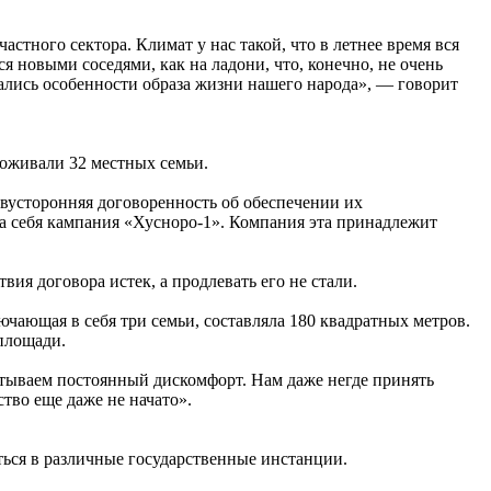
стного сектора. Климат у нас такой, что в летнее время вся
я новыми соседями, как на ладони, что, конечно, не очень
вались особенности образа жизни нашего народа», — говорит
роживали 32 местных семьи.
двусторонняя договоренность об обеспечении их
а себя кампания «Хусноро-1». Компания эта принадлежит
вия договора истек, а продлевать его не стали.
чающая в себя три семьи, составляла 180 квадратных метров.
площади.
ытываем постоянный дискомфорт. Нам даже негде принять
тво еще даже не начато».
ться в различные государственные инстанции.