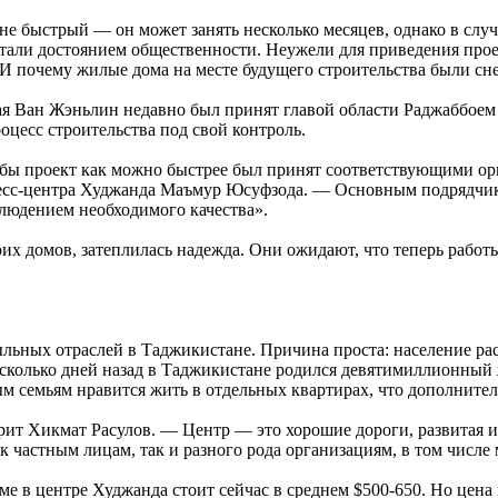
не быстрый — он может занять несколько месяцев, однако в случ
не стали достоянием общественности. Неужели для приведения пр
 И почему жилые дома на месте будущего строительства были сн
я Ван Жэньлин недавно был принят главой области Раджаббоем
оцесс строительства под свой контроль.
обы проект как можно быстрее был принят соответствующими ор
ресс-центра Худжанда Маъмур Юсуфзода. — Основным подрядчико
блюдением необходимого качества».
х домов, затеплилась надежда. Они ожидают, что теперь работы
ыльных отраслей в Таджикистане. Причина проста: население рас
несколько дней назад в Таджикистане родился девятимиллионный 
м семьям нравится жить в отдельных квартирах, что дополнител
орит Хикмат Расулов. — Центр — это хорошие дороги, развитая и
ак частным лицам, так и разного рода организациям, в том числ
е в центре Худжанда стоит сейчас в среднем $500-650. Но цена м