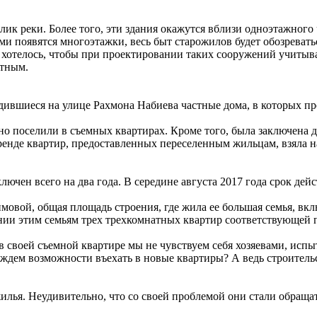
 реки. Более того, эти здания окажутся вблизи одноэтажного ча
ми появятся многоэтажки, весь быт старожилов будет обозреватьс
бы хотелось, чтобы при проектировании таких сооружений учиты
стным.
одившиеся на улице Рахмона Набиева частные дома, в которых п
но поселили в съемных квартирах. Кроме того, была заключена 
енде квартир, предоставленных переселенным жильцам, взяла н
лючен всего на два года. В середине августа 2017 года срок дейст
вой, общая площадь строения, где жила ее большая семья, вклю
нии этим семьям трех трехкомнатных квартир соответствующей 
в своей съемной квартире мы не чувствуем себя хозяевами, исп
 ждем возможности въехать в новые квартиры? А ведь строительс
илья. Неудивительно, что со своей проблемой они стали обраща