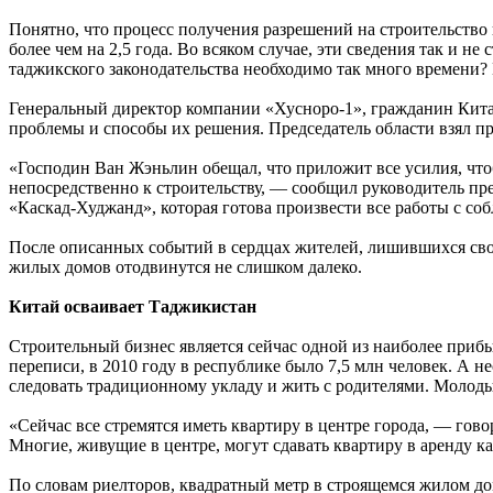
Понятно, что процесс получения разрешений на строительство 
более чем на 2,5 года. Во всяком случае, эти сведения так и 
таджикского законодательства необходимо так много времени?
Генеральный директор компании «Хусноро-1», гражданин Кита
проблемы и способы их решения. Председатель области взял пр
«Господин Ван Жэньлин обещал, что приложит все усилия, чт
непосредственно к строительству, — сообщил руководитель п
«Каскад-Худжанд», которая готова произвести все работы с со
После описанных событий в сердцах жителей, лишившихся свои
жилых домов отодвинутся не слишком далеко.
Китай осваивает Таджикистан
Строительный бизнес является сейчас одной из наиболее приб
переписи, в 2010 году в республике было 7,5 млн человек. А 
следовать традиционному укладу и жить с родителями. Молоды
«Сейчас все стремятся иметь квартиру в центре города, — гов
Многие, живущие в центре, могут сдавать квартиру в аренду к
По словам риелторов, квадратный метр в строящемся жилом дом