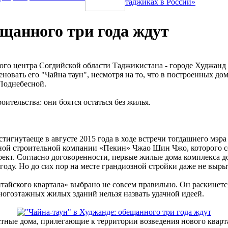
таджиках в России»
ещанного три года ждут
ого центра Согдийской области Таджикистана - городе Худжанд 
еновать его "Чайна таун", несмотря на то, что в построенных дом
Поднебесной.
ительства: они боятся остаться без жилья.
стигнутаеще в августе 2015 года в ходе встречи тогдашнего мэр
ной строительной компании «Пекин» Чжао Шин Чжо, которого со
ект. Согласно договоренности, первые жилые дома комплекса дол
 году. Но до сих пор на месте грандиозной стройки даже не выр
тайского квартала» выбрано не совсем правильно. Он раскинется
огоэтажных жилых зданий нельзя назвать удачной идеей.
тные дома, прилегающие к территории возведения нового кварт