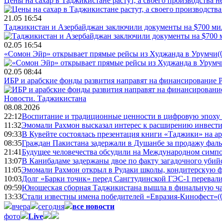
Цены на сахар в Таджикистане растут, а своего производства н
21.05 16:54
Таджикистан и Азербайджан заключили документы на $700 м
02.05 16:54
«Сомон Эйр» открывает прямые рейсы из Худжанда в Урумчи
(
02.05 08:44
ИБР и арабские фонды развития направят на финансирование 
Новости.
Таджикистана
08.08.2026
22:12
Воспитание и традиционные ценности в цифровую эпоху
11:32
Эмомали Рахмон высказал интерес к расширению инвести
09:33
В Кувейте состоялась презентация книги «Таджики» на а
08:35
Граждан Пакистана задержали в Душанбе за продажу фал
21:41
Будущее человечества обсудили на Международном симпо
13:07
В Канибадаме задержаны двое по факту загадочного уби
11:05
Эмомали Рахмон открыл в Рудаки школы, кондитерскую 
10:03
Долг «Барки точик» перед Сангтудинской ГЭС-1 перевали
09:59
Юношеская сборная Таджикистана вышла в финальную ча
13:33
Стали известны имена победителей «Евразия-Кинофест»
(
вчера
сегодня
все новости
фото
Live