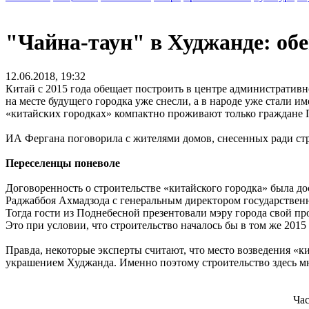
"Чайна-таун" в Худжанде: об
12.06.2018, 19:32
Китай с 2015 года обещает построить в центре административн
на месте будущего городка уже снесли, а в народе уже стали им
«китайских городках» компактно проживают только граждане 
ИА Фергана поговорила с жителями домов, снесенных ради стро
Переселенцы поневоле
Договоренность о строительстве «китайского городка» была до
Раджаббоя Ахмадзода с генеральным директором государствен
Тогда гости из Поднебесной презентовали мэру города свой про
Это при условии, что строительство началось бы в том же 2015
Правда, некоторые эксперты считают, что место возведения «ки
украшением Худжанда. Именно поэтому строительство здесь мн
Час