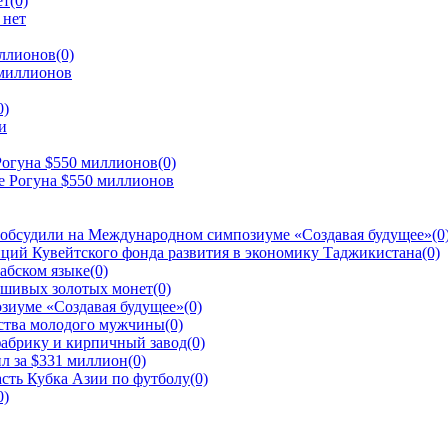
ет
(0)
иллионов
(0)
0)
Рогуна $550 миллионов
(0)
 обсудили на Международном симпозиуме «Создавая будущее»
(0
ций Кувейтского фонда развития в экономику Таджикистана
(0)
рабском языке
(0)
ьшивых золотых монет
(0)
зиуме «Создавая будущее»
(0)
йства молодого мужчины
(0)
фабрику и кирпичный завод
(0)
л за $331 миллион
(0)
сть Кубка Азии по футболу
(0)
0)