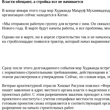
Власти обещают, а стройка все не начинается
В конце января этого года мэр Худжанда Маъруф Мухаммадзода,
организации сейчас находится в Китае.
«Мы отправили рабочую группу для встречи с ним. Он связался
Нового года. В марте будут начаты работы, и все проблемы, мо
Однако ни в марте, ни в апреле строительство так и не начало
на стройплощадке появился трактор, который начал выравниват
Сразу после этого долгожданного события мэр Худжанда встре
с нормативно-строительными требованиями, действующими в 
этапов рассмотрения и утверждения. Сейчас, по словам мэра, э
Ветеран архитектурной отрасли Хикмат Расулов пояснил «Фер
пишет заявление в адрес местного органа власти о выделении е
проектных работ. С этим разрешением заказчик приходит к ге
проектного института с учетом специфики местности подготав
готовым проектом снова отправляется в соответствующий орган
разрешение на начало строительных работ.