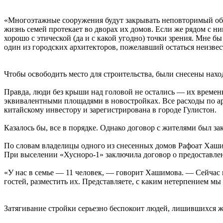
«Многоэтажные сооружения будут закрывать неповторимый облик
жизнь семей протекает во дворах их домов. Если же рядом с ни
хорошо с этической (да и с какой угодно) точки зрения. Мне 
один из городских архитекторов, пожелавший остаться неизве
Чтобы освободить место для строительства, были снесены нах
Правда, люди без крыши над головой не остались — их времен
эквивалентными площадями в новостройках. Все расходы по ар
китайскому инвестору и зарегистрирована в городе Гулистон.
Казалось бы, все в порядке. Однако договор с жителями был зак
По словам владелицы одного из снесенных домов Рафоат Хашимо
При выселении «Хусноро-1» заключила договор о предоставле
«У нас в семье — 11 человек, — говорит Хашимова. — Сейчас 
гостей, разместить их. Представляете, с каким нетерпением мы
Затягивание стройки серьезно беспокоит людей, лишившихся ж