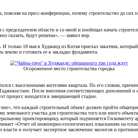
 поясняя на пресс-конференции, почему строительство до сих по
 с председателем области и со мной и пообещал начать строите
жно сказать, будут решены», — заявил мэр.
сь. И только 18 мая в Худжанд из Китая приехал заказчик, которы
ь землю и готовить ее к закладке фундамента.
Огороженное место строительства городка
тился с выселенными жителями квартала. По его словам, причин
Таджикистане. После внесения соответствующих дополнений и 
тот процесс находится в завершающей стадии.
гане», что каждый строительный объект должен пройти общепри
му земельного участка для строительства того или иного объекта
неральному проектировщику, который подчиняется Госкомитету 
ливает «Отчет об инженерно-геологических изысканиях на площа
 власти и получает экспертное заключение экологов и противоп