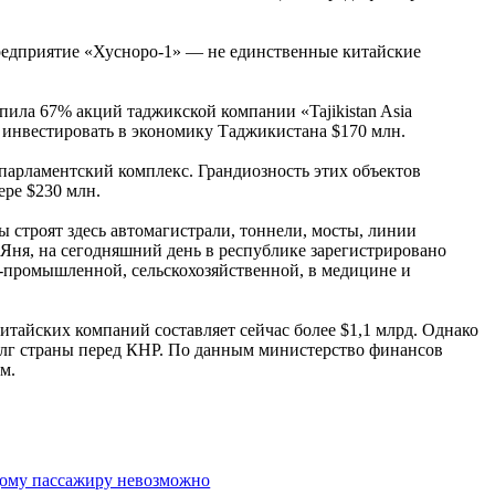
предприятие «Хусноро-1» — не единственные китайские
купила 67% акций таджикской компании «Tajikistan Asia
а инвестировать в экономику Таджикистана $170 млн.
 парламентский комплекс. Грандиозность этих объектов
ере $230 млн.
 строят здесь автомагистрали, тоннели, мосты, линии
Яня, на сегодняшний день в республике зарегистрировано
о-промышленной, сельскохозяйственной, в медицине и
тайских компаний составляет сейчас более $1,1 млрд. Однако
долг страны перед КНР. По данным министерство финансов
м.
дому пассажиру невозможно