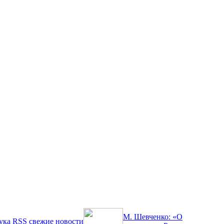
М. Шевченко: «О
ука
RSS
свежие новости