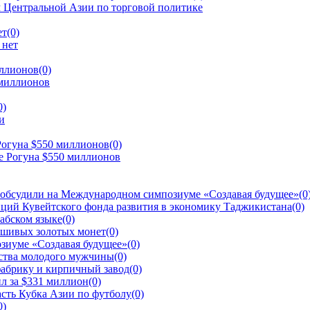
ет
(0)
иллионов
(0)
0)
Рогуна $550 миллионов
(0)
 обсудили на Международном симпозиуме «Создавая будущее»
(0
ций Кувейтского фонда развития в экономику Таджикистана
(0)
рабском языке
(0)
ьшивых золотых монет
(0)
зиуме «Создавая будущее»
(0)
йства молодого мужчины
(0)
фабрику и кирпичный завод
(0)
л за $331 миллион
(0)
сть Кубка Азии по футболу
(0)
0)