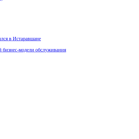
ылся в Истаравшане
й бизнес-модели обслуживания