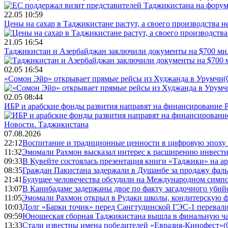
22.05 10:59
Цены на сахар в Таджикистане растут, а своего производства н
21.05 16:54
Таджикистан и Азербайджан заключили документы на $700 м
02.05 16:54
«Сомон Эйр» открывает прямые рейсы из Худжанда в Урумчи
(
02.05 08:44
ИБР и арабские фонды развития направят на финансирование 
Новости.
Таджикистана
07.08.2026
22:12
Воспитание и традиционные ценности в цифровую эпоху
11:32
Эмомали Рахмон высказал интерес к расширению инвести
09:33
В Кувейте состоялась презентация книги «Таджики» на а
08:35
Граждан Пакистана задержали в Душанбе за продажу фал
21:41
Будущее человечества обсудили на Международном симпо
13:07
В Канибадаме задержаны двое по факту загадочного уби
11:05
Эмомали Рахмон открыл в Рудаки школы, кондитерскую 
10:03
Долг «Барки точик» перед Сангтудинской ГЭС-1 перевали
09:59
Юношеская сборная Таджикистана вышла в финальную ча
13:33
Стали известны имена победителей «Евразия-Кинофест»
(