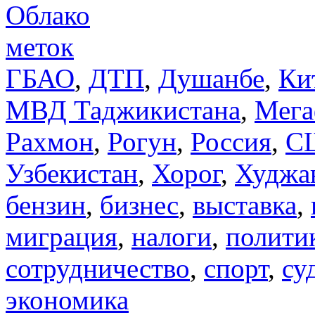
Облако
меток
ГБАО
,
ДТП
,
Душанбе
,
Ки
МВД Таджикистана
,
Мега
Рахмон
,
Рогун
,
Россия
,
С
Узбекистан
,
Хорог
,
Худжа
бензин
,
бизнес
,
выставка
,
миграция
,
налоги
,
полити
сотрудничество
,
спорт
,
су
экономика