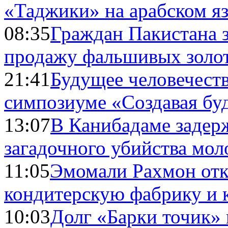
«Таджики» на арабском я
08:35
Граждан Пакистана 
продажу фальшивых золо
21:41
Будущее человечест
симпозиуме «Создавая бу
13:07
В Канибадаме задер
загадочного убийства мо
11:05
Эмомали Рахмон отк
кондитерскую фабрику и 
10:03
Долг «Барки точик»