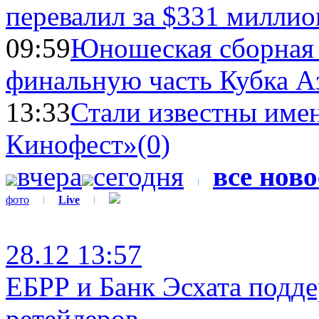
перевалил за $331 миллио
09:59
Юношеская сборная
финальную часть Кубка А
13:33
Стали известны имен
Кинофест»
(0)
вчера
сегодня
все нов
фото
Live
28.12 13:57
ЕБРР и Банк Эсхата подд
ретейлеров