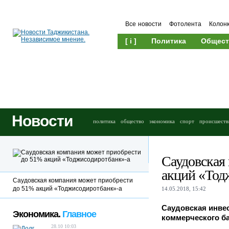
Все новости
Фотолента
Колон
[ i ]
Политика
Общест
Новости
политика
общество
экономика
спорт
происшеств
Саудовская
акций «Тод
Саудовская компания может приобрести
до 51% акций «Тоджисодиротбанк»-а
14.05.2018, 15:42
Саудовская инве
Экономика.
Главное
коммерческого б
28.10 10:03