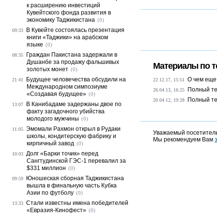
к расширению инвестиций
Кувейтского фонда развития в
экономику Таджикистана
(0)
В Кувейте состоялась презентация
09:33
книги «Таджики» на арабском
языке
(0)
Граждан Пакистана задержали в
08:35
Душанбе за продажу фальшивых
Материалы по т
золотых монет
(0)
Будущее человечества обсудили на
О чем еще
21:41
22.12.17, 15:51
Международном симпозиуме
Полный те
26.04.13, 16:25
«Создавая будущее»
(0)
Полный те
20.04.12, 19:28
В Канибадаме задержаны двое по
13:07
факту загадочного убийства
молодого мужчины
(0)
Эмомали Рахмон открыл в Рудаки
11:05
Уважаемый посетитель
школы, кондитерскую фабрику и
Мы рекомендуем Вам
кирпичный завод
(0)
Долг «Барки точик» перед
10:03
Сангтудинской ГЭС-1 перевалил за
$331 миллион
(0)
Юношеская сборная Таджикистана
09:59
вышла в финальную часть Кубка
Азии по футболу
(0)
Стали известны имена победителей
13:33
«Евразия-Кинофест»
(0)