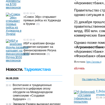
«Агроинвестбанк»,
Правительство ст
02.05 16:54
однако ситуация в
«Сомон Эйр» открывает
прямые рейсы из Худжанда
21 декабря прошло
в Урумчи
(0)
правительственное
млрд. 850 млн. со
коммерческих банк
02.05 08:44
Однако позже помо
ИБР и арабские фонды
«
Агроинвестбанк
развития направят на
финансирование Рогуна
«Агроинвестбанк» 
$550 миллионов
(0)
«Фононбанк» обанк
Источник:
http://avesta.tj
обсудить
Новости.
Таджикистана
06.08.2026
На главную Яндек
Воспитание и традиционные
22:12
ценности в цифровую эпоху
Р. Врбе
обсудили на Международном
прошло
симпозиуме «Создавая
05.06 1
будущее»
(0)
Эмомали Рахмон высказал интерес
11:32