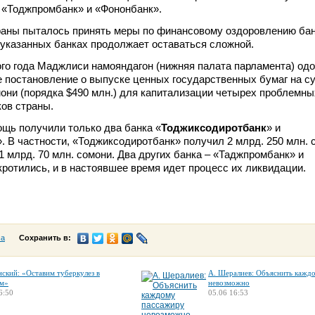
 «Тоджпромбанк» и «Фононбанк».
раны пыталось принять меры по финансовому оздоровлению бан
 указанных банках продолжает оставаться сложной.
го года Маджлиси намояндагон (нижняя палата парламента) од
 постановление о выпуске ценных государственных бумаг на с
мони (порядка $490 млн.) для капитализации четырех проблемны
ов страны.
щь получили только два банка «
Тоджиксодиротбанк
» и
». В частности, «Тоджиксодиротбанк» получил 2 млрд. 250 млн. 
1 млрд. 70 млн. сомони. Два других банка – «Таджпромбанк» и
ротились, и в настоявшее время идет процесс их ликвидации.
са
Сохранить в:
нский: «Оставим туберкулез в
А. Шералиев: Объяснить кажд
м»
невозможно
6:50
05.06 16:53