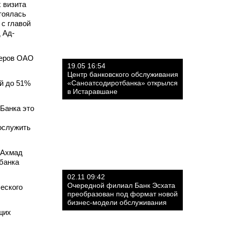
 визита
тоялась
с главой
 Ад-
неров ОАО
19.05 16:54
Центр банковского обслуживания
ой до 51%
«Саноатсодиротбанка» открылся
в Истаравшане
 Банка это
ослужить
 Ахмад
банка
02.11 09:42
Очередной филиал Банк Эсхата
еского
преобразован под формат новой
бизнес-модели обслуживания
щих