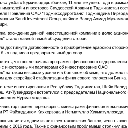
с-служба «Тоджиксодиротбанка», 11 мая текущего года в рамках
нимателей и инвесторов Саудовской Аравии в Таджикистан сос
теля Правления ОАО “Тоджиксодиротбанк” Тоджиддина Пирзода 
мпании Saudi Investment Group, шейхом Валид Ахмад Мухаммад
ири.
ика, вхождение данной инвестиционной компании в долю акцио
к” стало главной темой обсуждения сторон.
ла достигнута договоренность о приобретение арабской сторон
м был подписан предварительный договор.
метить, что после начала программы финансового оздоровления
е с иностранными партнерами об инвестирование ОАО
к” на таком высоком уровне и в большом объеме, что должно п
м для скорейшей стабилизации финансового положения Банка.
о теме инвестирования в Республику Таджикистан, Шейх Валид
ш Ат-Тувайджири встретился с председателем Национального 
амшедом Нурмахмадзода.
инвестор провел переговоры с министрами финансов и экономич
ли РТ Файзиддином Каххорзода и Негматулло Хикматуллозода.
нк» является одним из четырех таджикских банков, испытываю
емы с 2016 года. Также с финансовым проблемами столкнулись