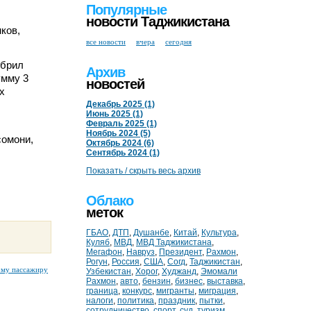
Популярные
новости Таджикистана
ков,
все новости
вчера
сегодня
обрил
Архив
умму 3
новостей
х
Декабрь 2025 (1)
Июнь 2025 (1)
Февраль 2025 (1)
Ноябрь 2024 (5)
сомони,
Октябрь 2024 (6)
Сентябрь 2024 (1)
Показать / скрыть весь архив
Облако
меток
ГБАО
,
ДТП
,
Душанбе
,
Китай
,
Культура
,
Куляб
,
МВД
,
МВД Таджикистана
,
Мегафон
,
Навруз
,
Президент
,
Рахмон
,
Рогун
,
Россия
,
США
,
Согд
,
Таджикистан
,
ому пассажиру
Узбекистан
,
Хорог
,
Худжанд
,
Эмомали
Рахмон
,
авто
,
бензин
,
бизнес
,
выставка
,
граница
,
конкурс
,
мигранты
,
миграция
,
налоги
,
политика
,
праздник
,
пытки
,
сотрудничество
,
спорт
,
суд
,
туризм
,