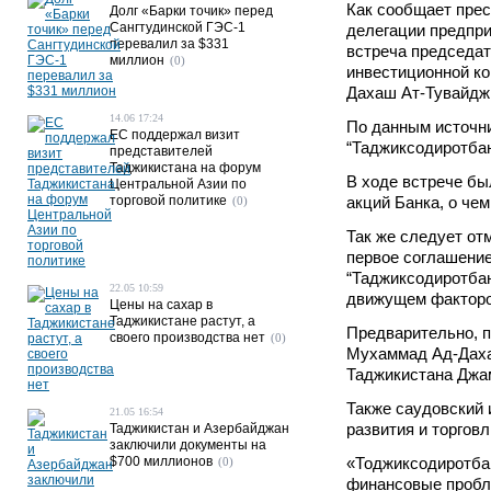
Как сообщает прес
Долг «Барки точик» перед
Сангтудинской ГЭС-1
делегации предпри
перевалил за $331
встреча председа
миллион
(0)
инвестиционной ко
Дахаш Ат-Тувайдж
14.06 17:24
По данным источн
ЕС поддержал визит
“Таджиксодиротбан
представителей
Таджикистана на форум
В ходе встрече бы
Центральной Азии по
торговой политике
акций Банка, о че
(0)
Так же следует от
первое соглашени
“Таджиксодиротбан
22.05 10:59
движущем факторо
Цены на сахар в
Таджикистане растут, а
Предварительно, п
своего производства нет
(0)
Мухаммад Ад-Даха
Таджикистана Дж
Также саудовский 
21.05 16:54
развития и торгов
Таджикистан и Азербайджан
заключили документы на
$700 миллионов
«Тоджиксодиротба
(0)
финансовые пробл