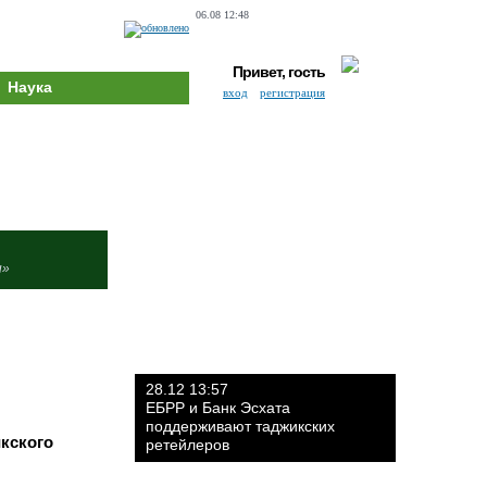
06.08 12:48
Привет, гость
Наука
вход
регистрация
и»
28.12 13:57
ЕБРР и Банк Эсхата
поддерживают таджикских
кского
ретейлеров