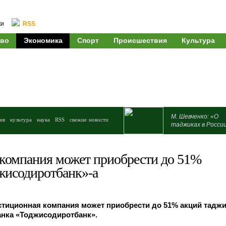
ки
RSS
во
Экономика
Спорт
Происшествия
Культура
М. Шевченко: «О
ия
культура
наука
RSS
свежие новости
таджиках в Росси
 компания может приобрести до 51%
жисодиротбанк»-а
стиционная компания может приобрести до 51% акций таджи
анка «Тоджисодиротбанк».