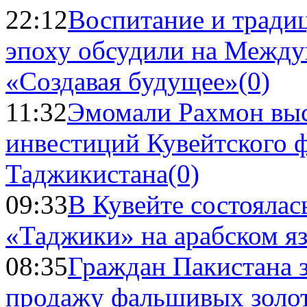
22:12
Воспитание и тради
эпоху обсудили на Межд
«Создавая будущее»
(0)
11:32
Эмомали Рахмон выс
инвестиций Кувейтского ф
Таджикистана
(0)
09:33
В Кувейте состоялас
«Таджики» на арабском я
08:35
Граждан Пакистана 
продажу фальшивых золо