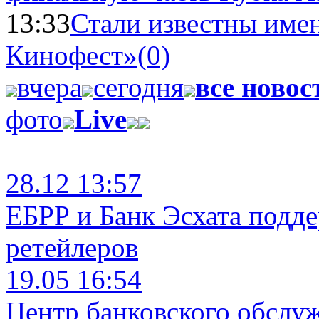
13:33
Стали известны имен
Кинофест»
(0)
вчера
сегодня
все новос
фото
Live
28.12 13:57
ЕБРР и Банк Эсхата подд
ретейлеров
19.05 16:54
Центр банковского обслу