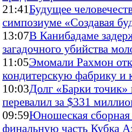
21:41
Будущее человечест
симпозиуме «Создавая бу
13:07
В Канибадаме задер
загадочного убийства мо
11:05
Эмомали Рахмон отк
кондитерскую фабрику и 
10:03
Долг «Барки точик»
перевалил за $331 миллио
09:59
Юношеская сборная
финальную часть Кубка А