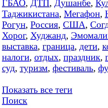
ГБАО
,
ДТП
,
Душанбе
,
Ку
Таджикистана
,
Мегафон
,
Рогун
,
Россия
,
США
,
Сог
Хорог
,
Худжанд
,
Эмомали
выставка
,
граница
,
дети
,
к
налоги
,
отдых
,
праздник
,
суд
,
туризм
,
фестиваль
,
фу
Показать все теги
Поиск