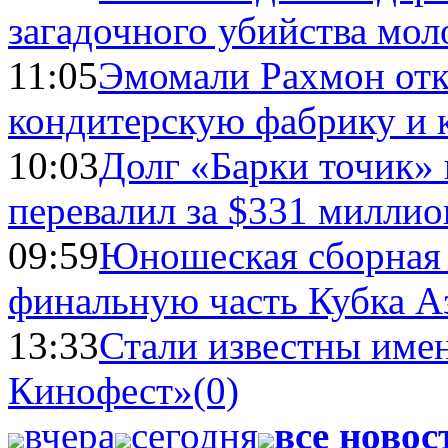
загадочного убийства мо
11:05
Эмомали Рахмон отк
кондитерскую фабрику и 
10:03
Долг «Барки точик»
перевалил за $331 миллио
09:59
Юношеская сборная
финальную часть Кубка А
13:33
Стали известны имен
Кинофест»
(0)
вчера
сегодня
все новос