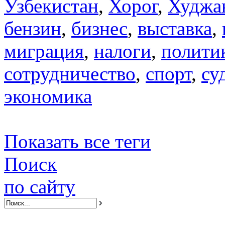
Узбекистан
,
Хорог
,
Худжа
бензин
,
бизнес
,
выставка
,
миграция
,
налоги
,
полити
сотрудничество
,
спорт
,
су
экономика
Показать все теги
Поиск
по сайту