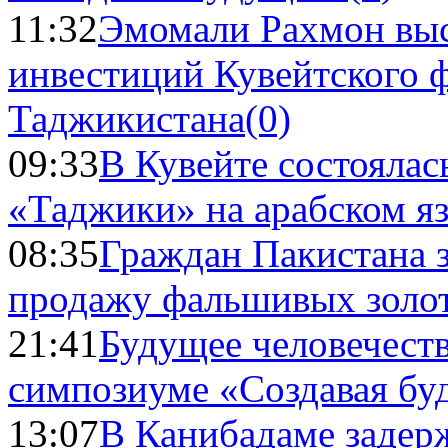
11:32
Эмомали Рахмон выс
инвестиций Кувейтского ф
Таджикистана
(0)
09:33
В Кувейте состоялас
«Таджики» на арабском я
08:35
Граждан Пакистана 
продажу фальшивых золо
21:41
Будущее человечест
симпозиуме «Создавая бу
13:07
В Канибадаме задер