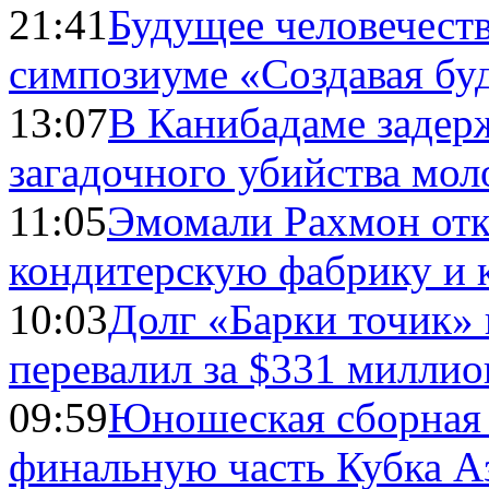
21:41
Будущее человечест
симпозиуме «Создавая бу
13:07
В Канибадаме задер
загадочного убийства мо
11:05
Эмомали Рахмон отк
кондитерскую фабрику и 
10:03
Долг «Барки точик»
перевалил за $331 миллио
09:59
Юношеская сборная
финальную часть Кубка А