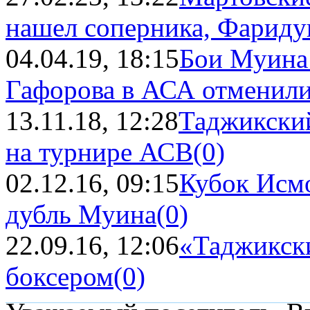
нашел соперника, Фариду
04.04.19, 18:15
Бои Муина
Гафорова в АСА отменил
13.11.18, 12:28
Таджикский
на турнире АСВ
(0)
02.12.16, 09:15
Кубок Исм
дубль Муина
(0)
22.09.16, 12:06
«Таджикски
боксером
(0)