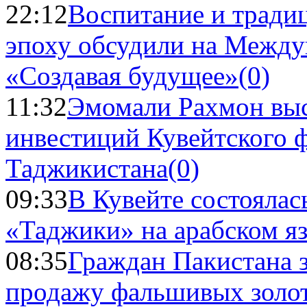
22:12
Воспитание и тради
эпоху обсудили на Межд
«Создавая будущее»
(0)
11:32
Эмомали Рахмон выс
инвестиций Кувейтского ф
Таджикистана
(0)
09:33
В Кувейте состоялас
«Таджики» на арабском я
08:35
Граждан Пакистана 
продажу фальшивых золо