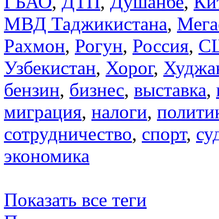
ГБАО
,
ДТП
,
Душанбе
,
Ки
МВД Таджикистана
,
Мега
Рахмон
,
Рогун
,
Россия
,
С
Узбекистан
,
Хорог
,
Худжа
бензин
,
бизнес
,
выставка
,
миграция
,
налоги
,
полити
сотрудничество
,
спорт
,
су
экономика
Показать все теги