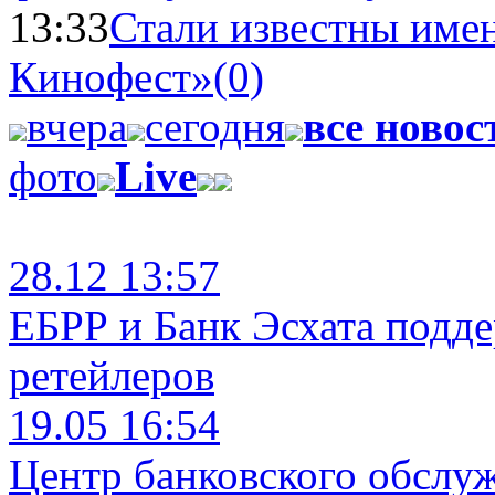
13:33
Стали известны имен
Кинофест»
(0)
вчера
сегодня
все новос
фото
Live
28.12 13:57
ЕБРР и Банк Эсхата подд
ретейлеров
19.05 16:54
Центр банковского обслу