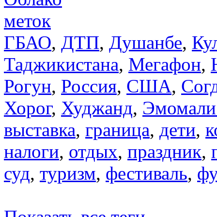
меток
ГБАО
,
ДТП
,
Душанбе
,
Ку
Таджикистана
,
Мегафон
,
Рогун
,
Россия
,
США
,
Сог
Хорог
,
Худжанд
,
Эмомали
выставка
,
граница
,
дети
,
к
налоги
,
отдых
,
праздник
,
суд
,
туризм
,
фестиваль
,
фу
Показать все теги