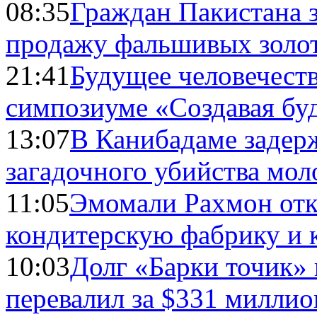
08:35
Граждан Пакистана 
продажу фальшивых золо
21:41
Будущее человечест
симпозиуме «Создавая бу
13:07
В Канибадаме задер
загадочного убийства мо
11:05
Эмомали Рахмон отк
кондитерскую фабрику и 
10:03
Долг «Барки точик»
перевалил за $331 миллио