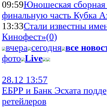
09:59
Юношеская сборная
финальную часть Кубка А
13:33
Стали известны имен
Кинофест»
(0)
вчера
сегодня
все новос
фото
Live
28.12 13:57
ЕБРР и Банк Эсхата подд
ретейлеров