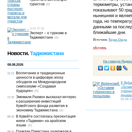
термометры, уста
туристов
(0)
показывают 50 гра
нынешняя и являе
года, но температ
данными за послед
14.01 07:28
ближайшие дни.
Эксперт – о туризме в
Таджикистане
(0)
Источник:
Радио Озоди
обсудить
Новости.
Таджикистана
На главную Яндек
08.08.2026
Воспитание и традиционные
22:12
ценности в цифровую эпоху
обсудили на Международном
Р. Врбе
симпозиуме «Создавая
«Остав
будущее»
(0)
туберку
прошло
Эмомали Рахмон высказал интерес
11:32
05.06 1
к расширению инвестиций
Кувейтского фонда развития в
экономику Таджикистана
(0)
В Кувейте состоялась презентация
09:33
книги «Таджики» на арабском
языке
(0)
Граждан Пакистана задержали в
08:35