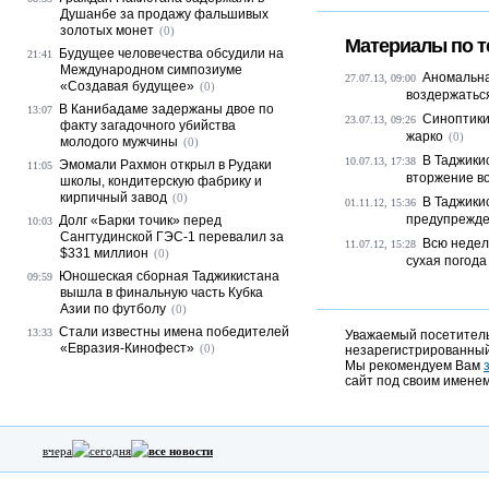
Душанбе за продажу фальшивых
золотых монет
(0)
Материалы по т
Будущее человечества обсудили на
21:41
Международном симпозиуме
Аномальна
27.07.13, 09:00
«Создавая будущее»
(0)
воздержаться
В Канибадаме задержаны двое по
13:07
Синоптики
23.07.13, 09:26
факту загадочного убийства
жарко
(0)
молодого мужчины
(0)
В Таджики
10.07.13, 17:38
Эмомали Рахмон открыл в Рудаки
11:05
вторжение в
школы, кондитерскую фабрику и
кирпичный завод
(0)
В Таджики
01.11.12, 15:36
предупрежд
Долг «Барки точик» перед
10:03
Сангтудинской ГЭС-1 перевалил за
Всю недел
11.07.12, 15:28
$331 миллион
(0)
сухая погода
Юношеская сборная Таджикистана
09:59
вышла в финальную часть Кубка
Азии по футболу
(0)
Стали известны имена победителей
13:33
Уважаемый посетитель,
«Евразия-Кинофест»
(0)
незарегистрированный
Мы рекомендуем Вам
сайт под своим именем
вчера
сегодня
все новости