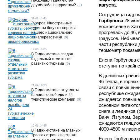
Насколько Таджикистан
августа.
дружелюбен к туристам?
(0)
Сотрудница гидро
31.01 13:43
Горбунова
28 июл
Зухуров: Иностранные
воскресенье в Хат
туристы бегут от сервиса
прогрелась до 46, 
нашего национального
авиаперевозчика
(0)
градусов. Небывал
части республики 
12.06 10:05
термометр показыв
В Таджикистане создан
отдельный комитет по
Елена Горбунова 
развитию туризма
(0)
отступит по крайне
В долинных районах
46 тепла, в горных
21.04 16:39
связи с повышенн
В Таджикистане от уплаты
республике ожидае
налогов освободили 24
ожидается повышен
туристические компании
(0)
основном питаются
снега и ледников (
Ванч, Язгулом, Зер
ожидаются гляциол
12.01 14:46
4000-4500 м лавин
В Таджикистане на главных
трассах страны построят
Елена Горбунова о
туалеты и мотели для