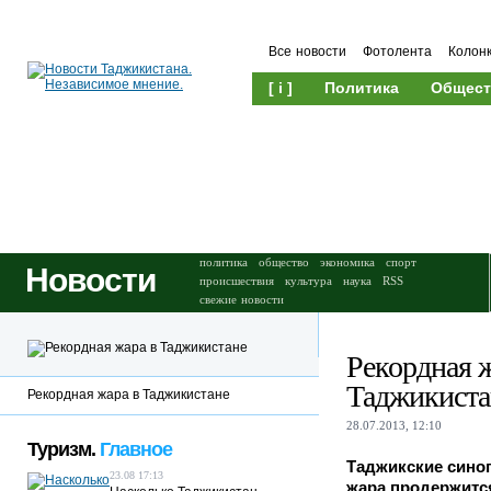
Все новости
Фотолента
Колон
[ i ]
Политика
Общест
Происшествия
Культура
политика
общество
экономика
спорт
Новости
происшествия
культура
наука
RSS
свежие новости
Рекордная ж
Таджикиста
Рекордная жара в Таджикистане
28.07.2013, 12:10
Туризм.
Главное
Таджикские синоп
23.08 17:13
жара продержится