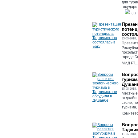
для тури
государс
(0)
Презен
потенц
состоя
23-05-2018, 
Презента
Республи
посольст
городе Б
МИД РТ...
Вопрос
туризм
Душан
15-05-2018, 
Местные
отдалённ
столе, п
туризма,
Комитето
Вопрос
Таджик
11-05-2018, 