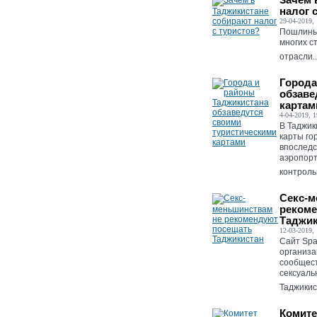
налог 
29-04-2019, 
Пошлины 
многих с
отрасли..
Города
обзаве
картам
4-04-2019, 1
В Таджик
карты го
впоследс
аэропорт
контроль
Cекс-м
рекоме
Таджик
12-03-2019, 
Сайт Spa
организа
сообщест
сексуаль
Таджикист
Комите