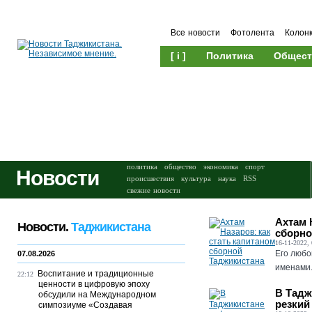
Все новости
Фотолента
Колон
[ i ]
Политика
Общест
Происшествия
Культура
политика
общество
экономика
спорт
Новости
происшествия
культура
наука
RSS
свежие новости
Ахтам 
Новости.
Таджикистана
сборно
16-11-2022, 
Его любо
07.08.2026
именами..
Воспитание и традиционные
22:12
ценности в цифровую эпоху
В Тадж
обсудили на Международном
резкий
симпозиуме «Создавая