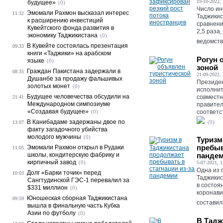
19-10-2022, 
будущее»
(0)
Число ин
Эмомали Рахмон высказал интерес
11:32
Таджикис
к расширению инвестиций
сравнени
Кувейтского фонда развития в
2,5 раза
экономику Таджикистана
(0)
ведомство
В Кувейте состоялась презентация
09:33
книги «Таджики» на арабском
Рогун 
языке
(0)
зоной
Граждан Пакистана задержали в
08:35
21-09-2022, 
Душанбе за продажу фальшивых
Президе
золотых монет
(0)
исполнит
Будущее человечества обсудили на
совместн
21:41
Международном симпозиуме
правител
«Создавая будущее»
(0)
соответс
В Канибадаме задержаны двое по
(0)
13:07
факту загадочного убийства
молодого мужчины
(0)
Туризм
пребыв
Эмомали Рахмон открыл в Рудаки
11:05
школы, кондитерскую фабрику и
панде
кирпичный завод
(0)
5-07-2021, 1
Одна из 
Долг «Барки точик» перед
10:03
Таджикис
Сангтудинской ГЭС-1 перевалил за
в состоя
$331 миллион
(0)
коронави
Юношеская сборная Таджикистана
09:59
составил
вышла в финальную часть Кубка
Азии по футболу
(0)
В Тадж