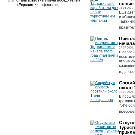
Стали известны имена победителей
13:33
новые 
«Евразия-Кинофест»
(0)
12-04-2021, 
Еще две 
и «Сангч
Таджикис
правител
Приток
начала
27-07-2020, 
В первой
посетили
что на 2
сравнени
года, соо
Согдий
около 
16-01-2020, 
В прошло
граждан 
7,4% бол
пресс-це
Отсутс
Турист
приклю