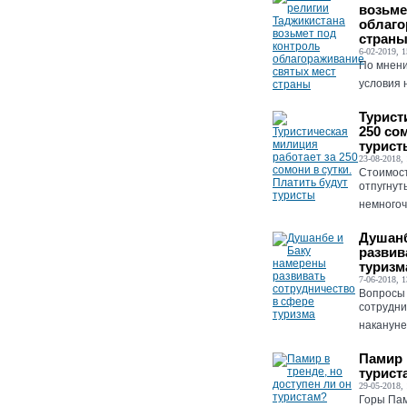
возьме
облаго
стран
6-02-2019, 1
По мнени
условия 
Турист
250 со
турист
23-08-2018, 
Стоимост
отпугнут
немногоч
Душанб
развив
туризм
7-06-2018, 1
Вопросы 
сотрудни
накануне,
Памир 
турист
29-05-2018, 
Горы Пам