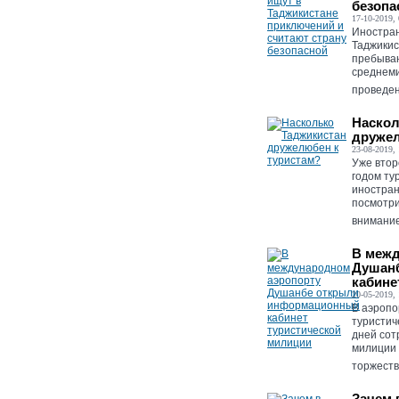
безопа
17-10-2019, 
Иностран
Таджикис
пребыван
среднеми
проведен
Наскол
дружел
23-08-2019, 
Уже втор
годом ту
иностран
посмотри
внимание,
В межд
Душан
кабине
20-05-2019, 
В аэропо
туристич
дней сот
милиции 
торжеств
Зачем 