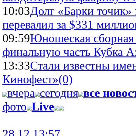
10:03
Долг «Барки точик»
перевалил за $331 миллио
09:59
Юношеская сборная
финальную часть Кубка А
13:33
Стали известны имен
Кинофест»
(0)
вчера
сегодня
все новос
фото
Live
28.12 13:57