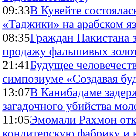
09:33
В Кувейте состоялас
«Таджики» на арабском я
08:35
Граждан Пакистана 
продажу фальшивых золо
21:41
Будущее человечест
симпозиуме «Создавая бу
13:07
В Канибадаме задер
загадочного убийства мо
11:05
Эмомали Рахмон отк
кондитерскую фабрику и 