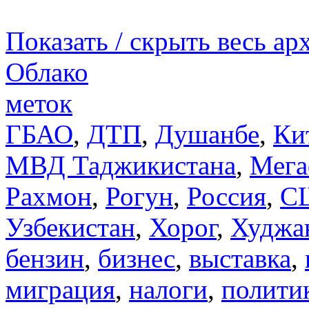
Показать / скрыть весь ар
Облако
меток
ГБАО
,
ДТП
,
Душанбе
,
Ки
МВД Таджикистана
,
Мега
Рахмон
,
Рогун
,
Россия
,
С
Узбекистан
,
Хорог
,
Худжа
бензин
,
бизнес
,
выставка
,
миграция
,
налоги
,
полити