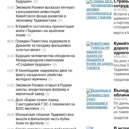
Страны
будущее»
(0)
сотруд
Эмомали Рахмон высказал интерес
11:32
26-03-2015, 
к расширению инвестиций
Встреча 
Кувейтского фонда развития в
админист
экономику Таджикистана
(0)
и партне
В Кувейте состоялась презентация
09:33
сотрудни
книги «Таджики» на арабском
марта в М
языке
(0)
Граждан Пакистана задержали в
08:35
Кувейт
Душанбе за продажу фальшивых
дороге
золотых монет
(0)
одного
Будущее человечества обсудили на
21:41
20-02-2015, 
Международном симпозиуме
На днях 
«Создавая будущее»
(0)
послом Т
Таджикис
В Канибадаме задержаны двое по
13:07
таджикск
факту загадочного убийства
молодого мужчины
(0)
предложе
Эмомали Рахмон открыл в Рудаки
11:05
школы, кондитерскую фабрику и
Выходн
кирпичный завод
(0)
облач
20-02-2015, 
Долг «Барки точик» перед
10:03
По данны
Сангтудинской ГЭС-1 перевалил за
в Таджик
$331 миллион
(0)
но темпе
Юношеская сборная Таджикистана
09:59
градусов 
вышла в финальную часть Кубка
Азии по футболу
(0)
В исто