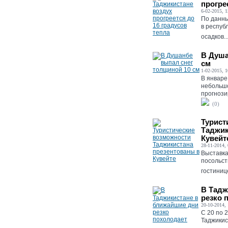
прогре
6-02-2015, 1
По данны
в респуб
осадков...
В Душа
см
1-02-2015, 1
В январе
небольшо
прогнози
(0)
Турист
Таджик
Кувейт
28-11-2014, 
Выставка
посольст
гостиниц
В Тадж
резко 
20-10-2014, 
С 20 по 
Таджикис