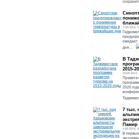
сохранит
Синопт
пониже
ближа
7-10-2014, 1
Гидромет
предупре
ожидает 
дня....
В Тадж
програ
2015-2
29-09-2014, 
Правител
программ
2020 год
конферен
Таджикис
7 тыс.
альпи
экстре
Памир
5-09-2014, 0
В первых
экстрема