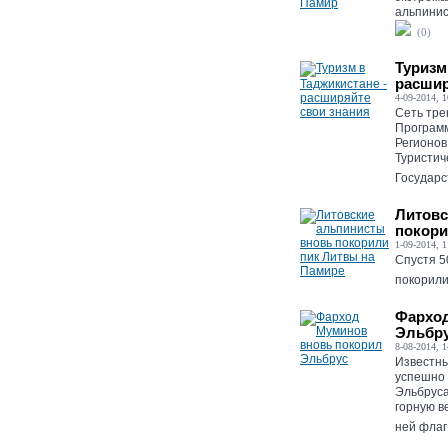
альпинис
(0)
Туризм
расшир
4-09-2014, 1
Сеть тре
Програм
Регионов
Туристич
Государс
Литовс
покори
1-09-2014, 1
Спустя 5
покорили
Фарход
Эльбр
8-08-2014, 1
Известны
успешно 
Эльбруса
горную в
ней флаг 