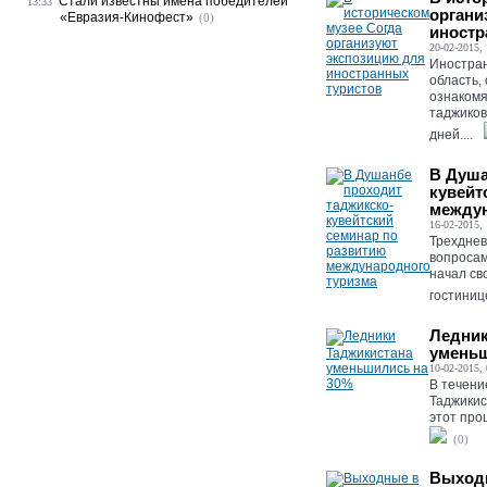
Стали известны имена победителей
13:33
органи
«Евразия-Кинофест»
(0)
иностр
20-02-2015, 
Иностран
область,
ознакомя
таджиков
дней....
В Душа
кувейт
междун
16-02-2015, 
Трехднев
вопросам
начал св
гостиниц
Ледник
уменьш
10-02-2015, 
В течени
Таджикис
этот про
(0)
Выходн