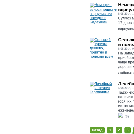
Немецк
вернул
8-08-2014, 1
Сулмоз 
17-дневн
вернулись
Сельск
и поле
8-08-2014, 0
На Запад
приобрет
чаще пре
деревнях
любовать
Лечебн
5-08-2014, 1
Таджикис
наличию 
горячих,
источник
еженедел
(0)
назад
1
2
3