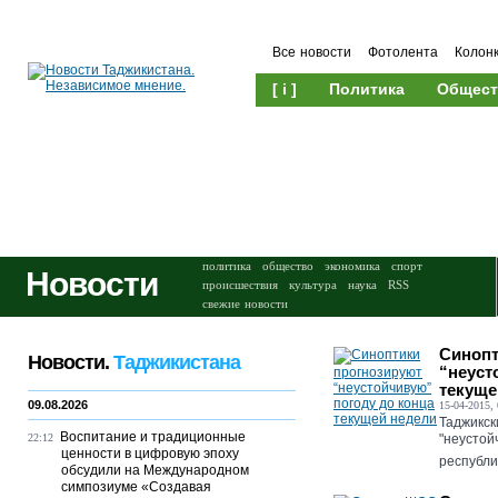
Все новости
Фотолента
Колон
[ i ]
Политика
Общест
Происшествия
Культура
политика
общество
экономика
спорт
Новости
происшествия
культура
наука
RSS
свежие новости
Синопт
Новости.
Таджикистана
“неуст
текуще
09.08.2026
15-04-2015, 
Таджикск
Воспитание и традиционные
22:12
"неустой
ценности в цифровую эпоху
республик
обсудили на Международном
симпозиуме «Создавая