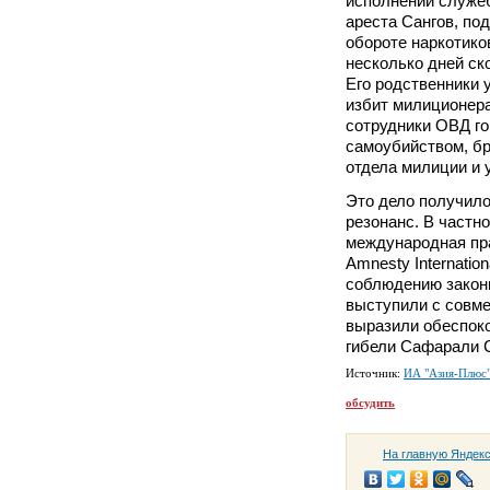
исполнении служе
ареста Сангов, по
обороте наркотико
несколько дней ско
Его родственники 
избит милиционера
сотрудники ОВД го
самоубийством, бр
отдела милиции и 
Это дело получил
резонанс. В частн
международная пр
Amnesty Internatio
соблюдению закон
выступили с совме
выразили обеспок
гибели Сафарали С
Источник:
ИА "Азия-Плюс
обсудить
На главную Яндек