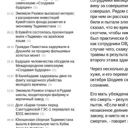
сотрудники милици
симпозиуме «Создавая
вину за совершени
будущее»
(0)
совершал. Рядом с
Эмомали Рахмон высказал интерес
11:32
при нем он рассказ
к расширению инвестиций
били и пытали эле
Кувейтского фонда развития в
экономику Таджикистана
(0)
сказал, что во вре
В Кувейте состоялась презентация
скотчем, чтобы ни
09:33
книги «Таджики» на арабском
был практически б
языке
(0)
как сотрудники ОВ
Граждан Пакистана задержали в
08:35
случае чего, скаж
Душанбе за продажу фальшивых
травмы в результат
золотых монет
(0)
второго этажа здан
Будущее человечества обсудили на
21:41
Международном симпозиуме
Через несколько д
«Создавая будущее»
(0)
хуже, и его переве
В Канибадаме задержаны двое по
13:07
октября Шодиев ск
факту загадочного убийства
молодого мужчины
сознание.
(0)
Эмомали Рахмон открыл в Рудаки
11:05
Его мать убеждена
школы, кондитерскую фабрику и
его смерть – резул
кирпичный завод
(0)
пыток. «Если мой 
Долг «Барки точик» перед
10:03
Сангтудинской ГЭС-1 перевалил за
незаконное деяние
$331 миллион
(0)
закону, и никто не
Юношеская сборная Таджикистана
09:59
смерти», - говорит
вышла в финальную часть Кубка