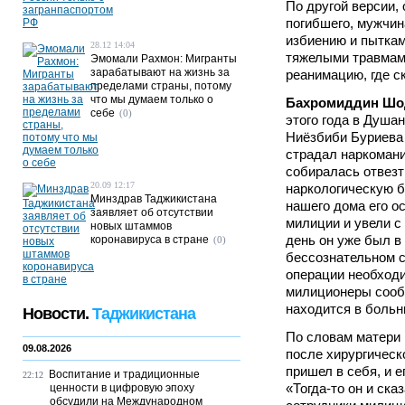
По другой версии,
погибшего, мужчин
избиению и пыткам
28.12 14:04
тяжелыми травмам
Эмомали Рахмон: Мигранты
зарабатывают на жизнь за
реанимацию, где с
пределами страны, потому
что мы думаем только о
Бахромиддин Шо
себе
(0)
этого года в Душа
Ниёзбиби Буриева 
страдал наркомание
собиралась отвезти
20.09 12:17
наркологическую б
Минздрав Таджикистана
нашего дома его о
заявляет об отсутствии
милиции и увели с 
новых штаммов
день он уже был в
коронавируса в стране
(0)
бессознательном с
операции необходи
милиционеры сообщ
находится в больн
Новости.
Таджикистана
По словам матери 
09.08.2026
после хирургическ
пришел в себя, и е
Воспитание и традиционные
22:12
«Тогда-то он и ска
ценности в цифровую эпоху
обсудили на Международном