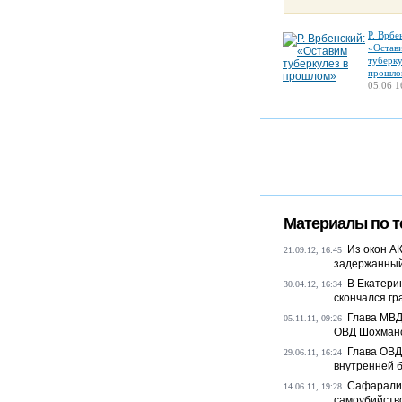
Р. Врбе
«Остав
туберку
прошло
05.06 1
Материалы по т
Из окон А
21.09.12, 16:45
задержанны
В Екатери
30.04.12, 16:34
скончался гр
Глава МВД
05.11.11, 09:26
ОВД Шохман
Глава ОВД
29.06.11, 16:24
внутренней 
Сафарали 
14.06.11, 19:28
самоубийств