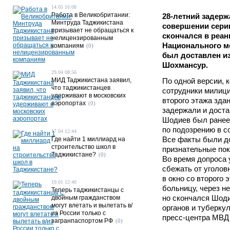
14.05 16:08
Работа в Великобритании:
28-летний задер
Минтруда Таджикистана
совершении сери
призывает не обращаться к
скончался в реа
нелицензированным
Национального ме
компаниям
(0)
был доставлен и
Шохмансур.
29.04 08:56
МИД Таджикистана заявил,
По одной версии, 
что таджикистанцев
сотрудники милиц
удерживают в московских
второго этажа здан
аэропортах
(0)
задержали и доста
Шодиев был ранее
по подозрению в с
17.04 12:44
Все факты были до
Где найти 1 миллиард на
строительство школ в
признательные пок
Таджикистане?
(0)
Во время допроса 
сбежать от уголов
в окно со второго 
19.01 12:40
больницу, через н
Теперь таджикистанцы с
но скончался Шоди
двойным гражданством
могут влетать и вылетать в/
органов и туберку
из России только с
пресс-центра МВД
загранпаспортом РФ
(0)