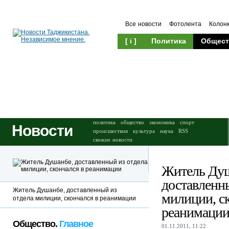
Все новости
Фотолента
Колон
[ i ]
Политика
Общест
Происшествия
Культура
политика
общество
экономика
спорт
Новости
происшествия
культура
наука
RSS
свежие новости
Житель Душ
доставленны
Житель Душанбе, доставленный из
милиции, ск
отдела милиции, скончался в реанимации
реанимаци
Общество.
Главное
01.11.2011, 11:22