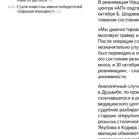
Азии по футболу
(0)
В реанимации Нац
Стали известны имена победителей
13:33
центра «АП» подтв
«Евразия-Кинофест»
(0)
октября Б. Шодиев
тяжелом состоянии
«Мы диагностирова
мозговую травму и
После операции со
незначительно улу
был переведен в о
его состояние рез
мозга, и 30 октябр
реанимации», - ск
анонимности.
Аналогичный случа
в Душанбе, по гро
скончавшегося в 
медицинского цент
судебное разбират
старших оперупол
розыска столично
Якубова и Кодира 
милиции обвиняютс