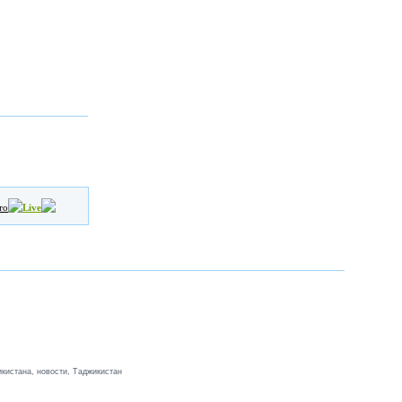
то
Live
кистана, новости, Таджикистан