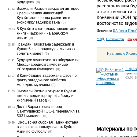
будущее»
(0)
расследования буд
Эмомали Рахмон высказал интерес
11:32
ответственности в
к расширению инвестиций
Конвенции ООН пр
Кувейтского фонда развития в
экономику Таджикистана
(0)
достоинство видов
В Кувейте состоялась презентация
09:33
Источник:
ИА "Азия-Плюс
книги «Таджики» на арабском
языке
(0)
МВД
,
Шохмансур
обсуд
Граждан Пакистана задержали в
08:35
Душанбе за продажу фальшивых
золотых монет
На главную Яндек
(0)
Будущее человечества обсудили на
21:41
Международном симпозиуме
«Создавая будущее»
Р. Врбе
(0)
прошло
В Канибадаме задержаны двое по
13:07
05.06 1
факту загадочного убийства
молодого мужчины
(0)
Эмомали Рахмон открыл в Рудаки
11:05
школы, кондитерскую фабрику и
кирпичный завод
(0)
Долг «Барки точик» перед
10:03
Сангтудинской ГЭС-1 перевалил за
$331 миллион
(0)
Юношеская сборная Таджикистана
09:59
вышла в финальную часть Кубка
Материалы по т
Азии по футболу
(0)