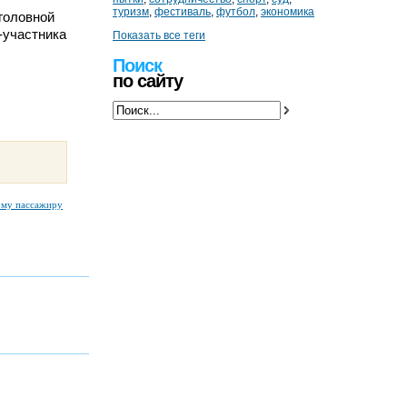
туризм
,
фестиваль
,
футбол
,
экономика
головной
-участника
Показать все теги
Поиск
по сайту
ому пассажиру