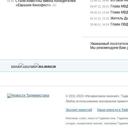
Из окон А
Стали известны имена победителей
21.09.12, 16:45
13:33
«Евразия-Кинофест»
(0)
Глава МВД
04.07.12, 20:15
Глава МВД
03.02.12, 13:20
Житель Ду
01.11.11, 11:22
Глава ОВД
29.06.11, 16:24
Уважаемый посетитель
Мы рекомендуем Вам
вчера
сегодня
все новости
© 2011-2023 «Независимое мнение». Таджи
Любое использование материалов приветс
Экспорт новостей
Наши новости в Twitt
Ключевые слова: новости Таджикистана, Таджикис
сегодня, независимое мнение, экономика Таджики