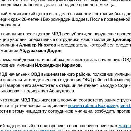
ошедшим в данном отделе в середине прошлого месяца.
ный медицинский центр из отдела в тяжелом состоянии был до
серии краж 28-летний Бахромиддин Шодиев. После проведенной
скончался.
 начальник пресс-центра МВД республики, за нарушение проце
лиции уволены оперативные сотрудники майор милиции
Дилова
н милиции
Алишер Иноятов
и следователь, который вел следст
т милиции
Абдурахмон Додов
.
занимаемой должности освобожден заместитель начальника ОВ
лковник милиции
Илхомджон Каримов
.
МВД начальник ОВД вышеназванного района, полковник милици
 и начальник следственного отделения ОВД района Шохмансур
 Назаров и его заместитель старший лейтенант Баходур Содик
выговора», - подчеркнул Асадуллоев.
 что глава МВД Таджикистана поручил соответствующим структ
вести тщательное расследование
причин гибели Бахромиддина 
ости к этому инциденту сотрудников милиции, возбудить проти
ний задержанный по подозрению в совершении серии краж
Бахро