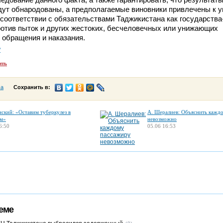
ут обнародованы, а предполагаемые виновники привлечены к у
 соответствии с обязательствами Таджикистана как государства
отив пыток и других жестоких, бесчеловечных или унижающих
 обращения и наказания.
"
ить
са
Сохранить в:
нский: «Оставим туберкулез в
А. Шералиев: Объяснить кажд
м»
невозможно
6:50
05.06 16:53
еме