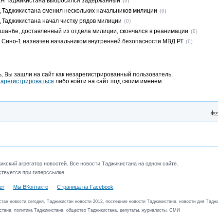
КН Таджикистана выбросился задержанный
(0)
 Таджикистана сменил нескольких начальников милиции
(0)
 Таджикистана начал чистку рядов милиции
(0)
шанбе, доставленный из отдела милиции, скончался в реанимации
(0)
 Сино-1 назначен начальником внутренней безопасности МВД РТ
(0)
, Вы зашли на сайт как незарегистрированный пользователь.
зарегистрироваться
либо войти на сайт под своим именем.
фо
кский агрегатор новостей. Все новости Таджикистана на одном сайте.
твуется при гиперссылке.
er
Мы ВКонтакте
Страница на Facebook
тан новости сегодня, Таджикистан новости 2012, последние новости Таджикистана, новости дня Таджи
стана, политика Таджикистана, общество Таджикистана, депутаты, журналисты, СМИ