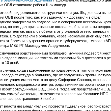
 в реанимационном отделении
Национального медицинского цен
из ОВД столичного района Шохмансур.
которой придерживаются сотрудники милиции, Шодиев сам выпр
ия ОВД после того, как его задержали и доставили в отдел.
диева задержали по подозрению в совершении нескольких краж
ны, он сам дал признательные показания, были изъяты вещдок
ледователя он, пытаясь сбежать от уголовной ответственности,
этажа. Его доставили в больницу, через несколько дней ему ста
ев от болезни внутренних органов и туберкулеза», - сказал «АП
центра МВД РТ Махмадулло Асадуллоев.
 озвученной родственниками погибшего, мужчина подвергся жес
 в отделе милиции, и с тяжелыми травмами был доставлен в р
тя 10 дней.
й случай, когда задержанные по подозрению в том или ином пре
 попадают оттуда в больницу, где от полученных травм наступа
ая ситуация имела место по делу Сафарали Сангова, скончавше
ального медицинского центра, родственники которого также ут
о избит сотрудниками ОВД Сино-1, тогда как представители ОВД
изнь самоубийством», - отмечается в заявлении Коалиции НПО 
ане, распространенном 3 ноября.
т власти незамедлительно провести тщательное, беспристраст
едование данного факта, а также гарантировать, что результат