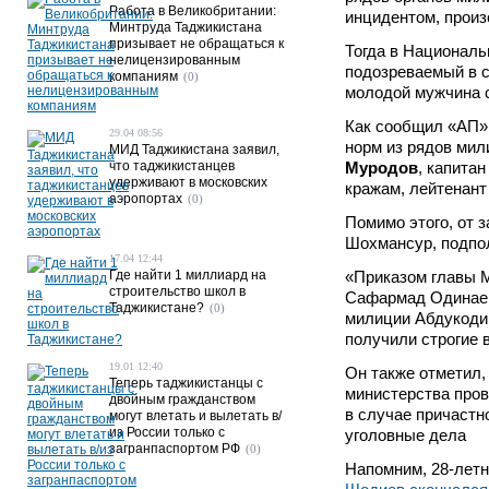
Работа в Великобритании:
инцидентом, произ
Минтруда Таджикистана
призывает не обращаться к
Тогда в Националь
нелицензированным
подозреваемый в 
компаниям
(0)
молодой мужчина 
Как сообщил «АП»
29.04 08:56
норм из рядов ми
МИД Таджикистана заявил,
что таджикистанцев
Муродов
, капита
удерживают в московских
кражам, лейтенан
аэропортах
(0)
Помимо этого, от 
Шохмансур, подпо
17.04 12:44
Где найти 1 миллиард на
«Приказом главы 
строительство школ в
Сафармад Одинаев
Таджикистане?
(0)
милиции Абдукодир
получили строгие 
19.01 12:40
Он также отметил,
Теперь таджикистанцы с
министерства про
двойным гражданством
в случае причастн
могут влетать и вылетать в/
из России только с
уголовные дела
загранпаспортом РФ
(0)
Напомним, 28-лет