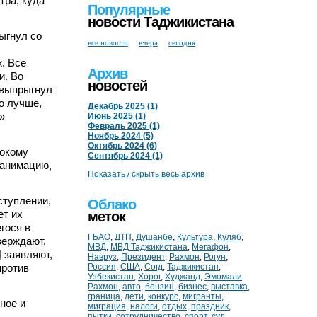
тра, куда
Популярные
новости Таджикистана
ыгнул со
все новости
вчера
сегодня
. Все
Архив
и. Во
новостей
 выпрыгнул
ло лучше,
Декабрь 2025 (1)
»
Июнь 2025 (1)
Февраль 2025 (1)
Ноябрь 2024 (5)
Октябрь 2024 (6)
токому
Сентябрь 2024 (1)
еанимацию,
Показать / скрыть весь архив
ступлении,
Облако
ет их
меток
гося в
ГБАО
,
ДТП
,
Душанбе
,
Культура
,
Куляб
,
верждают,
МВД
,
МВД Таджикистана
,
Мегафон
,
 заявляют,
Навруз
,
Президент
,
Рахмон
,
Рогун
,
против
Россия
,
США
,
Согд
,
Таджикистан
,
Узбекистан
,
Хорог
,
Худжанд
,
Эмомали
Рахмон
,
авто
,
бензин
,
бизнес
,
выставка
,
граница
,
дети
,
конкурс
,
мигранты
,
ное и
миграция
,
налоги
,
отдых
,
праздник
,
ы
пытки
,
сотрудничество
,
спорт
,
суд
,