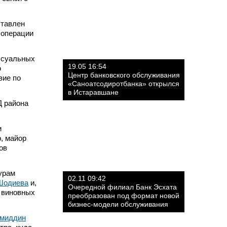
ставлен
 операции
ссуальных
19.05 16:54
р
Центр банковского обслуживания
вие по
«Саноатсодиротбанка» открылся
в Истаравшане
Д района
и
, майор
ов
урам
02.11 09:42
Шодиева
и,
Очередной филиал Банк Эсхата
в виновных
преобразован под формат новой
бизнес-модели обслуживания
миддин