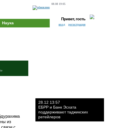
08.08 19:05
Привет, гость
Наука
вход
регистрация
и»
28.12 13:57
ЕБРР и Банк Эсхата
поддерживают таджикских
бдурахима
ретейлеров
ены из
 связи с