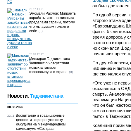
Шодиев скончался
он был доставлен 
28.12 14:04
Эмомали Рахмон: Мигранты
По одной версии, 
зарабатывают на жизнь за
второго этажа здан
пределами страны, потому
«Бахромиддина Шо
что мы думаем только о
себе
факты были доказа
(0)
время допроса у с
в окно со второго 
но скончался Шоди
начальник пресс-
20.09 12:17
Минздрав Таджикистана
По другой версии,
заявляет об отсутствии
новых штаммов
избиению и пыткам
коронавируса в стране
(0)
где скончался спус
«Это уже не первы
оказавшись в ОВД,
смерть. Аналогичн
Новости.
Таджикистана
реанимации Национ
что он был жесток
08.08.2026
что он покончил ж
Воспитание и традиционные
пыток в Таджикист
22:12
ценности в цифровую эпоху
обсудили на Международном
Коалиция призывае
симпозиуме «Создавая
независимое рассл