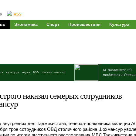
ки
RSS
во
Экономика
Спорт
Происшествия
Культура
М. Шевченко: «О
ия
культура
наука
RSS
свежие новости
таджиках в Росси
строго наказал семерых сотрудников
ансур
 внутренних дел Таджикистана, генерал-полковника милиции А
ября трое сотрудников ОВД столичного района Шохмансур увол
иции по итогам внутреннего расследования МВД Таджикистана в