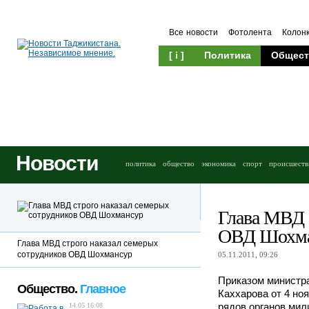
Все новости
Фотолента
Колон
[ i ]
Политика
Общест
Новости
политика
общество
экономика
спорт
происшеств
Глава МВД 
ОВД Шохм
Глава МВД строго наказал семерых
сотрудников ОВД Шохмансур
05.11.2011, 09:26
Приказом министра
Общество.
Главное
Каххарова от 4 но
рядов органов мил
14.05 16:08