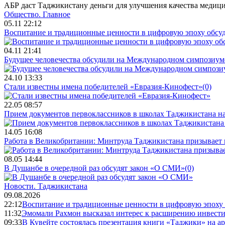
АБР даст Таджикистану деньги для улучшения качества медиц
Общество.
Главное
05.11 22:12
Воспитание и традиционные ценности в цифровую эпоху обсу
04.11 21:41
Будущее человечества обсудили на Международном симпозиум
24.10 13:33
Стали известны имена победителей «Евразия-Кинофест»
(0)
22.05 08:57
Прием документов первоклассников в школах Таджикистана нач
14.05 16:08
Работа в Великобритании: Минтруда Таджикистана призывает
08.05 14:44
В Душанбе в очередной раз обсудят закон «О СМИ»
(0)
Новости.
Таджикистана
09.08.2026
22:12
Воспитание и традиционные ценности в цифровую эпоху
11:32
Эмомали Рахмон высказал интерес к расширению инвести
09:33
В Кувейте состоялась презентация книги «Таджики» на а