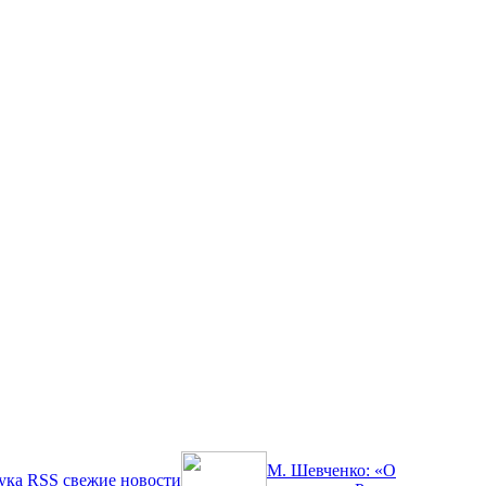
М. Шевченко: «О
ука
RSS
свежие новости