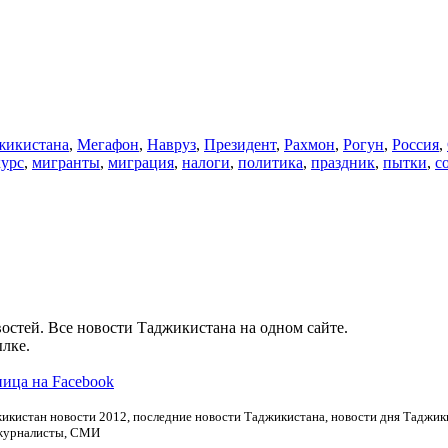
икистана
,
Мегафон
,
Навруз
,
Президент
,
Рахмон
,
Рогун
,
Россия
,
курс
,
мигранты
,
миграция
,
налоги
,
политика
,
праздник
,
пытки
,
с
остей. Все новости Таджикистана на одном сайте.
лке.
ица на Facebook
икистан новости 2012, последние новости Таджикистана, новости дня Таджики
 журналисты, СМИ