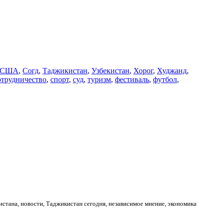
США
,
Согд
,
Таджикистан
,
Узбекистан
,
Хорог
,
Худжанд
,
отрудничество
,
спорт
,
суд
,
туризм
,
фестиваль
,
футбол
,
стана, новости, Таджикистан сегодня, независимое мнение, экономика