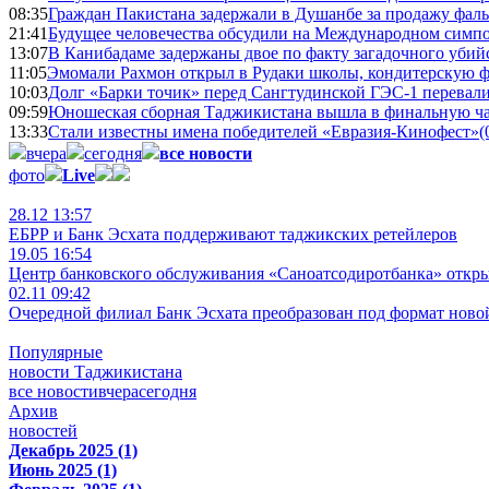
08:35
Граждан Пакистана задержали в Душанбе за продажу фал
21:41
Будущее человечества обсудили на Международном симпо
13:07
В Канибадаме задержаны двое по факту загадочного уби
11:05
Эмомали Рахмон открыл в Рудаки школы, кондитерскую 
10:03
Долг «Барки точик» перед Сангтудинской ГЭС-1 перевали
09:59
Юношеская сборная Таджикистана вышла в финальную ча
13:33
Стали известны имена победителей «Евразия-Кинофест»
(
вчера
сегодня
все новости
фото
Live
28.12 13:57
ЕБРР и Банк Эсхата поддерживают таджикских ретейлеров
19.05 16:54
Центр банковского обслуживания «Саноатсодиротбанка» откр
02.11 09:42
Очередной филиал Банк Эсхата преобразован под формат ново
Популярные
новости Таджикистана
все новости
вчера
сегодня
Архив
новостей
Декабрь 2025 (1)
Июнь 2025 (1)