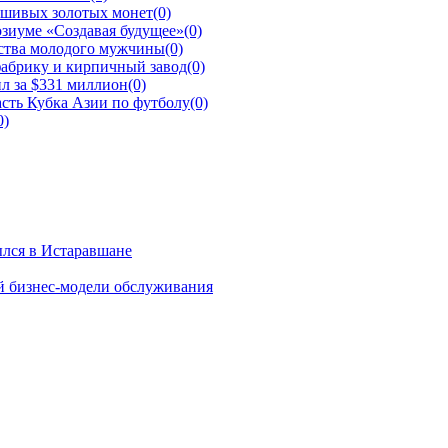
ьшивых золотых монет
(0)
зиуме «Создавая будущее»
(0)
йства молодого мужчины
(0)
фабрику и кирпичный завод
(0)
л за $331 миллион
(0)
сть Кубка Азии по футболу
(0)
0)
ылся в Истаравшане
й бизнес-модели обслуживания