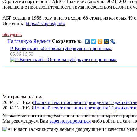
Стратегия партнерства АБР с Таджикистаном на 2021–2025 год
повышение производительности труда посредством развития че
АБР создан в 1966 году, в него входят 68 стран, из которых 49
Источник:
https://asiaplustj.info
обсудить
На главную Яндекса
Сохранить в:
Р. Врбенский: «Оставим туберкулез в прошлом»
05.06 16:50
Материалы по теме
26.04.13, 16:25
Полный текст послания президента Таджикиста
20.04.12, 19:28
Полный текст послания президента Таджикиста
Уважаемый посетитель, Вы зашли на сайт как незарегистриров
Мы рекомендуем Вам
зарегистрироваться
либо войти на сайт п