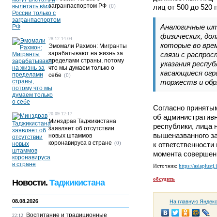
загранпаспортом РФ
(0)
лиц от 500 до 520 
Аналогичные ш
физических, до
28.12 14:04
которые во врем
Эмомали Рахмон: Мигранты
зарабатывают на жизнь за
связи с распро
пределами страны, потому
указания респуб
что мы думаем только о
касающиеся огр
себе
(0)
торжеств и обр
Согласно принятым
20.09 12:17
об административ
Минздрав Таджикистана
республики, лица
заявляет об отсутствии
вышеназванного за
новых штаммов
коронавируса в стране
(0)
к ответственности
момента совершен
Источник:
https://asiaplustj.
обсудить
Новости.
Таджикистана
08.08.2026
На главную Яндек
Воспитание и традиционные
22:12