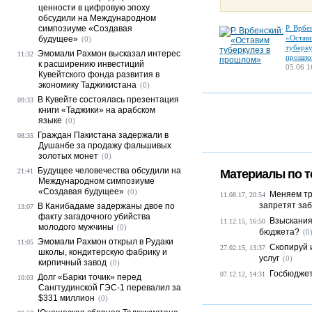
ценности в цифровую эпоху
обсудили на Международном
симпозиуме «Создавая
Р. Врбе
«Остав
будущее»
(0)
туберку
Эмомали Рахмон высказал интерес
11:32
прошло
к расширению инвестиций
05.06 1
Кувейтского фонда развития в
экономику Таджикистана
(0)
В Кувейте состоялась презентация
09:33
книги «Таджики» на арабском
языке
(0)
Граждан Пакистана задержали в
08:35
Душанбе за продажу фальшивых
золотых монет
(0)
Будущее человечества обсудили на
21:41
Материалы по т
Международном симпозиуме
«Создавая будущее»
(0)
Меняем тр
11.08.17, 20:54
запретят заби
В Канибадаме задержаны двое по
13:07
факту загадочного убийства
Взыскания
11.12.15, 16:50
молодого мужчины
(0)
бюджета?
(0
Эмомали Рахмон открыл в Рудаки
11:05
Скопируй 
27.02.15, 13:37
школы, кондитерскую фабрику и
услуг
(0)
кирпичный завод
(0)
Госбюджет
07.12.12, 14:31
Долг «Барки точик» перед
10:03
Сангтудинской ГЭС-1 перевалил за
$331 миллион
(0)