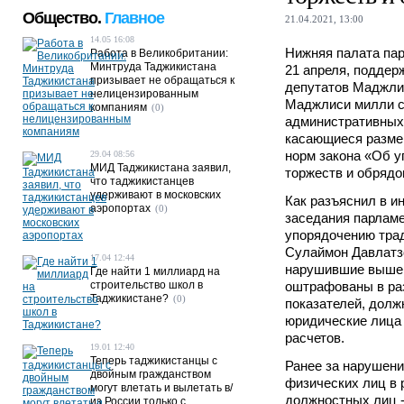
Общество.
Главное
21.04.2021, 13:00
14.05 16:08
Нижняя палата пар
Работа в Великобритании:
Минтруда Таджикистана
21 апреля, поддер
призывает не обращаться к
депутатов Маджли
нелицензированным
Маджлиси милли с
компаниям
(0)
административных
касающиеся разме
норм закона «Об у
29.04 08:56
МИД Таджикистана заявил,
торжеств и обрядо
что таджикистанцев
удерживают в московских
Как разъяснил в и
аэропортах
(0)
заседания парламе
упорядочению трад
Сулаймон Давлатзо
17.04 12:44
нарушившие вышен
Где найти 1 миллиард на
строительство школ в
оштрафованы в раз
Таджикистане?
(0)
показателей, должн
юридические лица 
расчетов.
19.01 12:40
Теперь таджикистанцы с
Ранее за нарушени
двойным гражданством
физических лиц в р
могут влетать и вылетать в/
должностных лиц -
из России только с