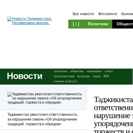
Все новости
Фотолента
Колон
[ i ]
Политика
Общест
Происшествия
Культура
политика
общество
экономика
спорт
Новости
происшествия
культура
наука
RSS
свежие новости
Таджикиста
ответственн
нарушение 
Таджикистан ужесточил ответственность
за нарушение закона «Об упорядочении
упорядочен
традиций, торжеств и обрядов»
торжеств и