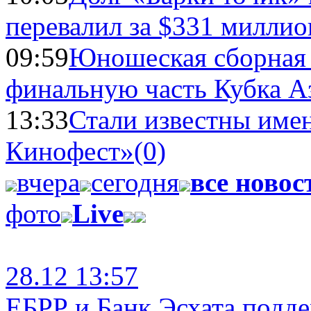
перевалил за $331 миллио
09:59
Юношеская сборная
финальную часть Кубка А
13:33
Стали известны имен
Кинофест»
(0)
вчера
сегодня
все новос
фото
Live
28.12 13:57
ЕБРР и Банк Эсхата подд