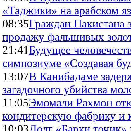
«Таджики» на арабском я
08:35
Граждан Пакистана 
продажу фальшивых золо
21:41
Будущее человечест
симпозиуме «Создавая бу
13:07
В Канибадаме задер
загадочного убийства мо
11:05
Эмомали Рахмон отк
кондитерскую фабрику и 
10:03
Долг «Барки точик»