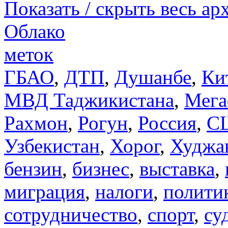
Показать / скрыть весь ар
Облако
меток
ГБАО
,
ДТП
,
Душанбе
,
Ки
МВД Таджикистана
,
Мега
Рахмон
,
Рогун
,
Россия
,
С
Узбекистан
,
Хорог
,
Худжа
бензин
,
бизнес
,
выставка
,
миграция
,
налоги
,
полити
сотрудничество
,
спорт
,
су