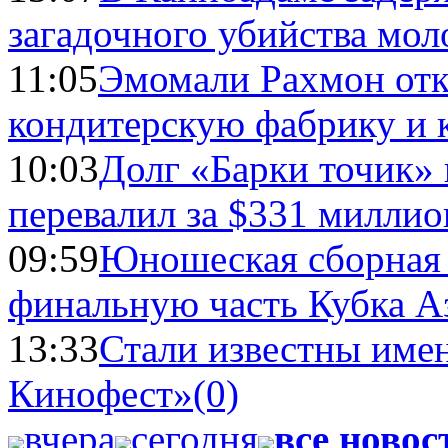
загадочного убийства мо
11:05
Эмомали Рахмон отк
кондитерскую фабрику и 
10:03
Долг «Барки точик»
перевалил за $331 миллио
09:59
Юношеская сборная
финальную часть Кубка А
13:33
Стали известны имен
Кинофест»
(0)
вчера
сегодня
все новос