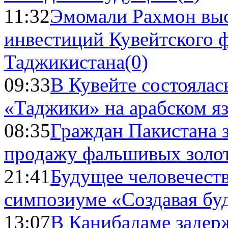
11:32
Эмомали Рахмон выс
инвестиций Кувейтского ф
Таджикистана
(0)
09:33
В Кувейте состоялас
«Таджики» на арабском я
08:35
Граждан Пакистана 
продажу фальшивых золо
21:41
Будущее человечест
симпозиуме «Создавая бу
13:07
В Канибадаме задер