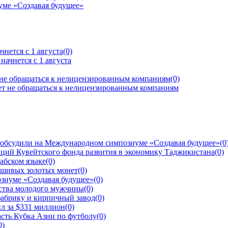
нется с 1 августа
(0)
 не обращаться к нелицензированным компаниям
(0)
 обсудили на Международном симпозиуме «Создавая будущее»
(0
ций Кувейтского фонда развития в экономику Таджикистана
(0)
рабском языке
(0)
ьшивых золотых монет
(0)
зиуме «Создавая будущее»
(0)
йства молодого мужчины
(0)
фабрику и кирпичный завод
(0)
л за $331 миллион
(0)
сть Кубка Азии по футболу
(0)
0)