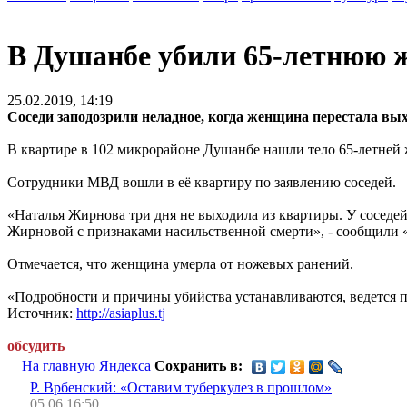
В Душанбе убили 65-летнюю 
25.02.2019, 14:19
Соседи заподозрили неладное, когда женщина перестала вых
В квартире в 102 микрорайоне Душанбе нашли тело 65-летней
Сотрудники МВД вошли в её квартиру по заявлению соседей.
«Наталья Жирнова три дня не выходила из квартиры. У соседе
Жирновой с признаками насильственной смерти», - сообщили
Отмечается, что женщина умерла от ножевых ранений.
«Подробности и причины убийства устанавливаются, ведется по
Источник:
http://asiaplus.tj
обсудить
На главную Яндекса
Сохранить в:
Р. Врбенский: «Оставим туберкулез в прошлом»
05.06 16:50