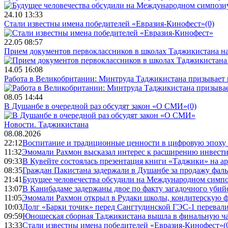
24.10 13:33
Стали известны имена победителей «Евразия-Кинофест»
(0)
22.05 08:57
Прием документов первоклассников в школах Таджикистана нач
14.05 16:08
Работа в Великобритании: Минтруда Таджикистана призывает
08.05 14:44
В Душанбе в очередной раз обсудят закон «О СМИ»
(0)
Новости.
Таджикистана
08.08.2026
22:12
Воспитание и традиционные ценности в цифровую эпоху
11:32
Эмомали Рахмон высказал интерес к расширению инвести
09:33
В Кувейте состоялась презентация книги «Таджики» на а
08:35
Граждан Пакистана задержали в Душанбе за продажу фал
21:41
Будущее человечества обсудили на Международном симпо
13:07
В Канибадаме задержаны двое по факту загадочного уби
11:05
Эмомали Рахмон открыл в Рудаки школы, кондитерскую 
10:03
Долг «Барки точик» перед Сангтудинской ГЭС-1 перевали
09:59
Юношеская сборная Таджикистана вышла в финальную ча
13:33
Стали известны имена победителей «Евразия-Кинофест»
(