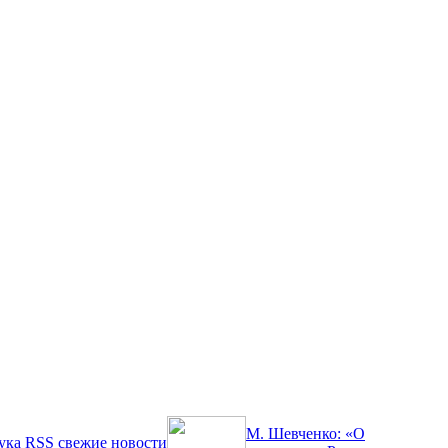
М. Шевченко: «О
ука
RSS
свежие новости