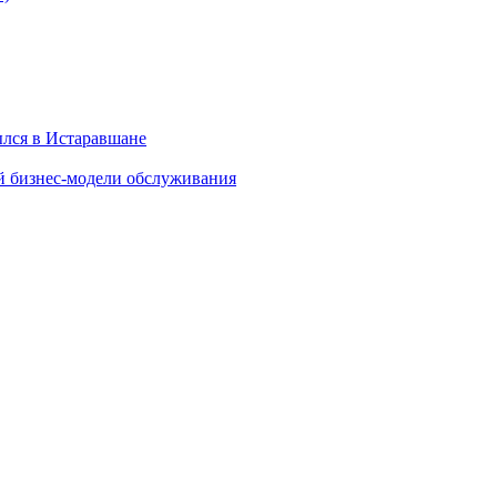
ылся в Истаравшане
й бизнес-модели обслуживания