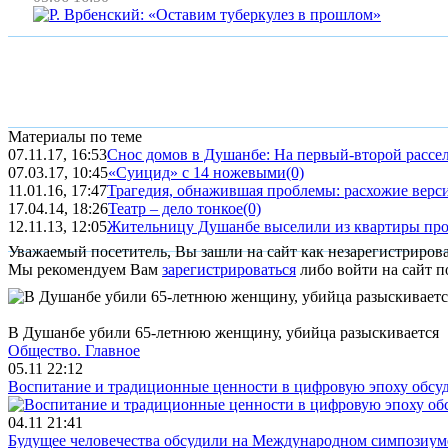
Материалы по теме
07.11.17, 16:53
Снос домов в Душанбе: На первый-второй рассел
07.03.17, 10:45
«Суицид» с 14 ножевыми
(0)
11.01.16, 17:47
Трагедия, обнажившая проблемы: расхожие верс
17.04.14, 18:26
Театр – дело тонкое
(0)
12.11.13, 12:05
Жительницу Душанбе выселили из квартиры про
Уважаемый посетитель, Вы зашли на сайт как незарегистриров
Мы рекомендуем Вам
зарегистрироваться
либо войти на сайт п
В Душанбе убили 65-летнюю женщину, убийца разыскивается
Общество.
Главное
05.11 22:12
Воспитание и традиционные ценности в цифровую эпоху обсу
04.11 21:41
Будущее человечества обсудили на Международном симпозиум